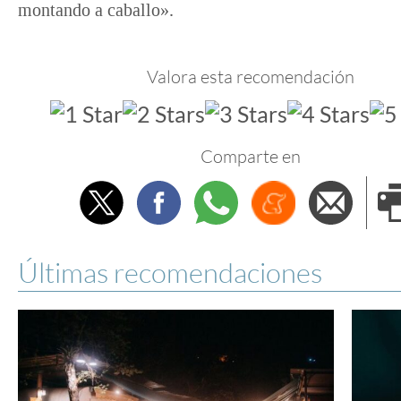
montando a caballo».
Valora esta recomendación
Comparte en
Twitter
Facebook
Whatsapp
Menéame
Envi
e
Últimas recomendaciones