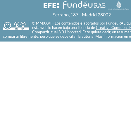
Serrano, 187 - Madrid 28002
© MMXXVI - Los contenidos elaborados por FundéuRAE que
esta web lo hacen bajo una licencia de
Creative Commons R
CompartirIgual 3.0 Unported
. Esto quiere decir, en resume
compartir libremente, pero que se debe citar la autoría. Más información en e