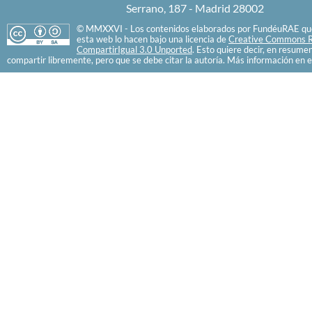
Serrano, 187 - Madrid 28002
© MMXXVI - Los contenidos elaborados por FundéuRAE que
esta web lo hacen bajo una licencia de
Creative Commons R
CompartirIgual 3.0 Unported
. Esto quiere decir, en resume
compartir libremente, pero que se debe citar la autoría. Más información en e