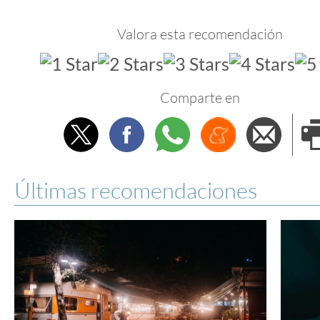
Valora esta recomendación
Comparte en
Twitter
Facebook
Whatsapp
Menéame
Envi
e
Últimas recomendaciones