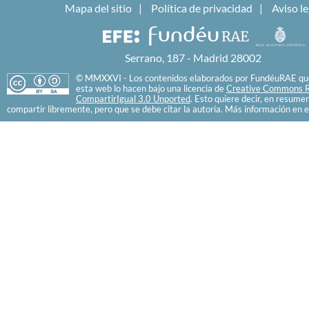
Mapa del sitio
Política de privacidad
Aviso le
Serrano, 187 - Madrid 28002
© MMXXVI - Los contenidos elaborados por FundéuRAE que
esta web lo hacen bajo una licencia de
Creative Commons R
CompartirIgual 3.0 Unported
. Esto quiere decir, en resume
compartir libremente, pero que se debe citar la autoría. Más información en e