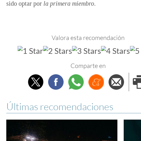
sido optar por
la primera miembro
.
Valora esta recomendación
Comparte en
Twitter
Facebook
Whatsapp
Menéame
Envi
e
Últimas recomendaciones