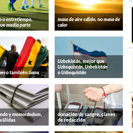
o
o
entretiempo
,
masa de aire cálido
, no
masa de
que
media parte
calor
Uzbekistán
, mejor que
Uzbequistán
,
Usbekistán
 pero también
Gana
o
Usbequistán
ndo
y
memorándum
,
donación de sangre, claves
válidas
de redacción