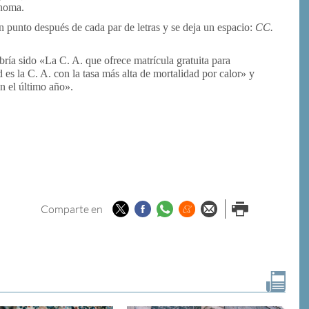
ónoma.
un punto después de cada par de letras y se deja un espacio:
CC.
abría sido «La C. A. que ofrece matrícula gratuita para
 es la C. A. con la tasa más alta de mortalidad por calor» y
n el último año».
Twitter
Facebook
Whatsapp
Menéame
Enviar por
Imprimir
Comparte en
email