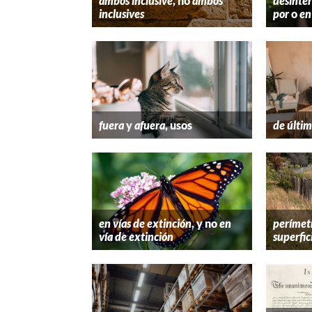
ambos inclusive
, no
ambos
desinter
inclusives
por
o
en
fuera
y
afuera
, usos
de últim
en vías de extinción
, y no
en
perímet
vía de extinción
superfic