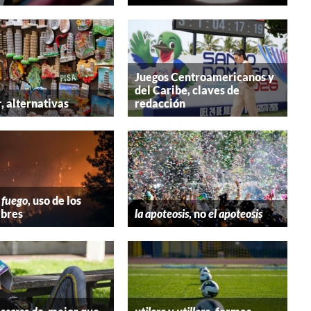
Juegos Centroamericanos y
del Caribe, claves de
r
, alternativas
redacción
 fuego
, uso de los
bres
la apoteosis
, no
el apoteosis