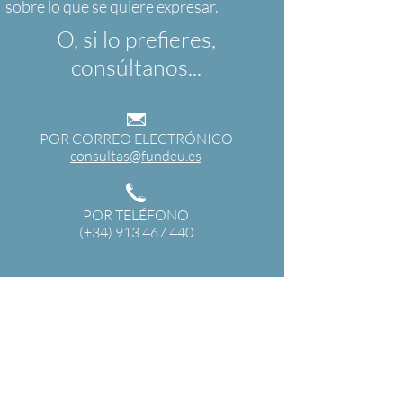
O, si lo prefieres,
consúltanos...
POR CORREO ELECTRÓNICO
consultas@fundeu.es
POR TELÉFONO
(+34) 913 467 440