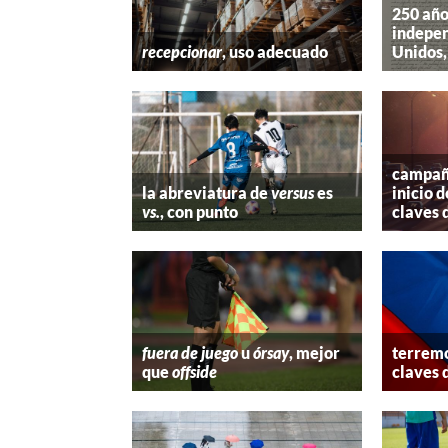
250 año
indepen
recepcionar
, uso adecuado
Unidos,
campaña
la abreviatura de
versus
es
inicio d
vs.
, con punto
claves 
fuera de juego
u
órsay
, mejor
terremo
que
offside
claves 