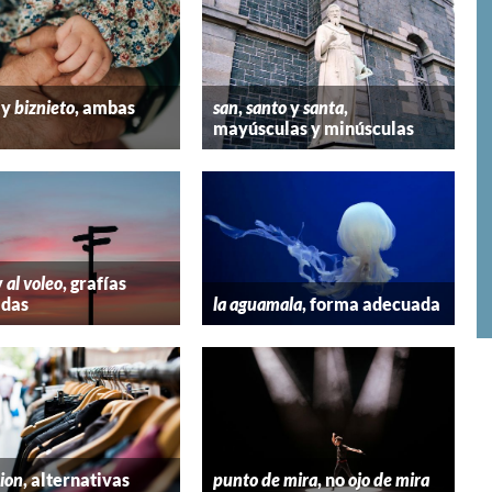
y
biznieto
, ambas
san
,
santo
y
santa
,
mayúsculas y minúsculas
y
al voleo
, grafías
adas
la aguamala
, forma adecuada
hion
, alternativas
punto de mira
, no
ojo de mira