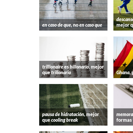
descans
en caso de que
, no
en caso que
mejor 
trillionaire
es
billonario
, mejor
que
trillonario
Ghana
,
pausa de hidratación
, mejor
memora
que
cooling break
formas 