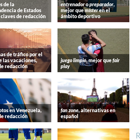
s de la
entrenador
o
preparador
,
dencia de Estados
mejor que
míster
en el
 claves de redacción
ámbito deportivo
s de tráfico por el
e las vacaciones,
juego limpio
, mejor que
fair
de redacción
play
tos en Venezuela,
fan zone
, alternativas en
de redacción
español
R