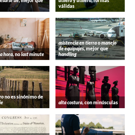
esarse de
, mejor que
utilero
y
utillero
, formas
válidas
asistencia en tierra
o
manejo
de equipajes
, mejor que
a hora
, no
last minute
handling
ro
no es sinónimo de
ie
alta costura
, con minúsculas