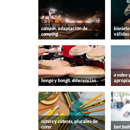
campin
, adaptación de
bisnieto
camping
válidas
a voleo
bongo
y
bongó
, diferencias
apropi
cúters
y
cúteres
, plurales de
cúter
fast fas