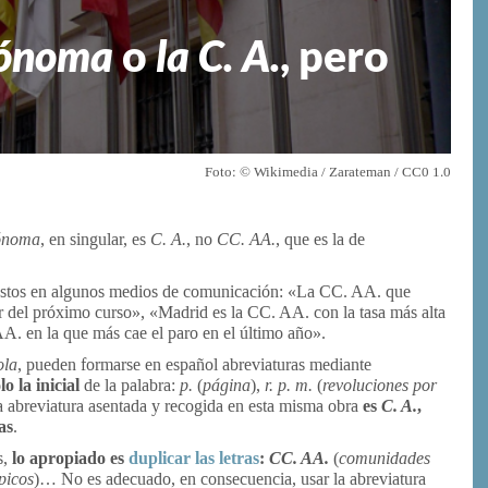
tónoma
o
la C. A.
, pero
Foto: © Wikimedia / Zarateman / CC0 1.0
ónoma
, en singular, es
C. A.
, no
CC. AA
.
, que es la de
estos en algunos medios de comunicación: «La CC. AA. que
rtir del próximo curso», «Madrid es la CC. AA. con la tasa más alta
A. en la que más cae el paro en el último año».
ola
, pueden formarse en español abreviaturas mediante
 la inicial
de la palabra:
p.
(
página
),
r. p. m.
(
revoluciones por
a abreviatura asentada y recogida en esta misma obra
es
C. A.
,
as
.
s,
lo apropiado es
duplicar las letras
:
CC. AA.
(
comunidades
picos
)… No es adecuado, en consecuencia, usar la abreviatura