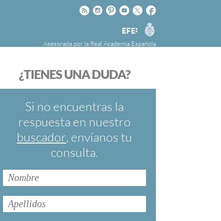
Rss
Instagram
Pinteres
Youtube
Twitter
Facebook
RAE
Agencia
EFE
Asesorada por la
Real Academia Española
nú
NOTICIAS
SOBRE LA FUNDÉURAE
¿TIENES UNA DUDA?
FundéuRAE es una fundación patrocinada por
la Agencia Efe y la Real Academia Española,
cuyo objetivo es colaborar con el buen uso del
Si no encuentras la
español en los medios de comunicación y en
respuesta en nuestro
Internet.
buscador
, envíanos tu
consulta.