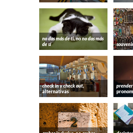
no das más de ti
, no
no das más
de sí
souveni
check in
y
check out
,
prender
alternativas
pronom