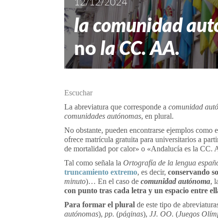
12/12/2024
la comunidad au
no
la CC. AA.
Escuchar
La abreviatura que corresponde a
comunidad aut
comunidades autónomas
, en plural.
No obstante, pueden encontrarse ejemplos como 
ofrece matrícula gratuita para universitarios a pa
de mortalidad por calor» o «Andalucía es la CC. A
Tal como señala la
Ortografía de la lengua españ
truncamiento extremo
, es decir,
conservando solo
minuto
)… En el caso de
comunidad autónoma
,
l
con punto tras cada letra y un espacio entre ell
Para formar el plural
de este tipo de abreviatura
autónomas
),
pp.
(
páginas
),
JJ. OO.
(
Juegos Olím