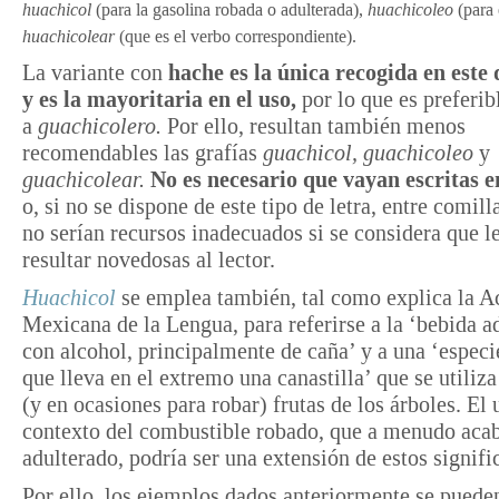
huachicol
(para la gasolina robada o adulterada),
huachicoleo
(para 
huachicolear
(que es el verbo correspondiente).
La variante con
hache es la única recogida en este 
y es la mayoritaria en el uso,
por lo que es preferib
a
guachicolero.
Por ello, resultan también menos
recomendables las grafías
guachicol, guachicoleo
y
guachicolear.
No es necesario que vayan escritas e
o, si no se dispone de este tipo de letra, entre comil
no serían recursos inadecuados si se considera que l
resultar novedosas al lector.
Huachicol
se emplea también, tal como explica la 
Mexicana de la Lengua, para referirse a la ‘bebida a
con alcohol, principalmente de caña’ y a una ‘especi
que lleva en el extremo una canastilla’ que se utiliza
(y en ocasiones para robar) frutas de los árboles. El 
contexto del combustible robado, que a menudo aca
adulterado, podría ser una extensión de estos signifi
Por ello, los ejemplos dados anteriormente se puede