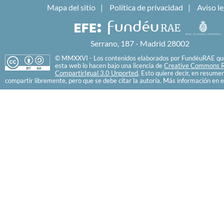
Mapa del sitio
Política de privacidad
Aviso le
Serrano, 187 - Madrid 28002
© MMXXVI - Los contenidos elaborados por FundéuRAE que
esta web lo hacen bajo una licencia de
Creative Commons R
CompartirIgual 3.0 Unported
. Esto quiere decir, en resume
compartir libremente, pero que se debe citar la autoría. Más información en e