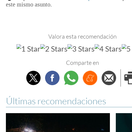
este mismo asunto.
Valora esta recomendación
Comparte en
Twitter
Facebook
Whatsapp
Menéame
Envi
e
Últimas recomendaciones