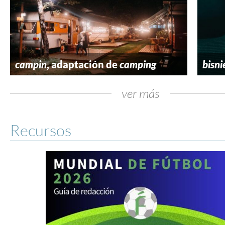
campin
, adaptación de
camping
bisni
ver más
Recursos