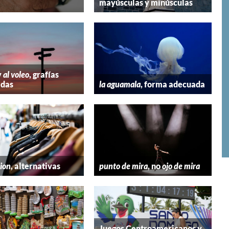
mayúsculas y minúsculas
y
al voleo
, grafías
adas
la aguamala
, forma adecuada
hion
, alternativas
punto de mira
, no
ojo de mira
Juegos Centroamericanos y