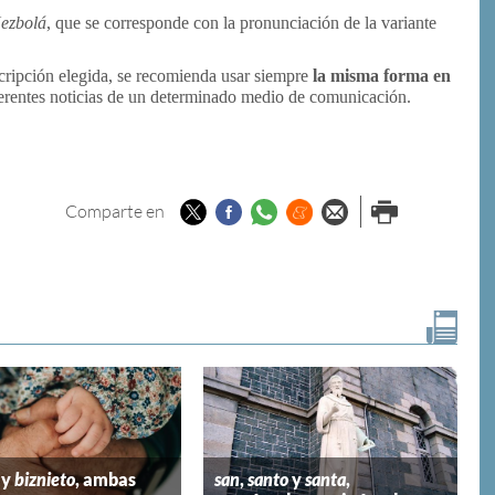
ezbolá
, que se corresponde con la pronunciación de la variante
cripción elegida, se recomienda usar siempre
la misma forma en
ferentes noticias de un determinado medio de comunicación.
Twitter
Facebook
Whatsapp
Menéame
Enviar por
Imprimir
Comparte en
email
y
biznieto
, ambas
san
,
santo
y
santa
,