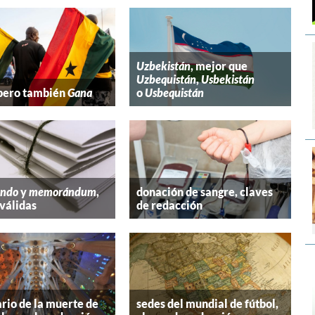
Uzbekistán
, mejor que
Uzbequistán
,
Usbekistán
 pero también
Gana
o
Usbequistán
ndo
y
memorándum
,
donación de sangre, claves
válidas
de redacción
rio de la muerte de
sedes del mundial de fútbol,