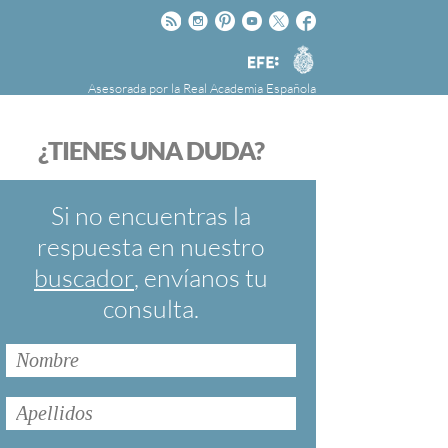
Rss
Instagram
Pinteres
Youtube
Twitter
Facebook
RAE
Agencia
EFE
Asesorada por la
Real Academia Española
nú
NOTICIAS
SOBRE LA FUNDÉURAE
¿TIENES UNA DUDA?
FundéuRAE es una fundación patrocinada por
la Agencia Efe y la Real Academia Española,
cuyo objetivo es colaborar con el buen uso del
Si no encuentras la
español en los medios de comunicación y en
respuesta en nuestro
Internet.
buscador
, envíanos tu
consulta.