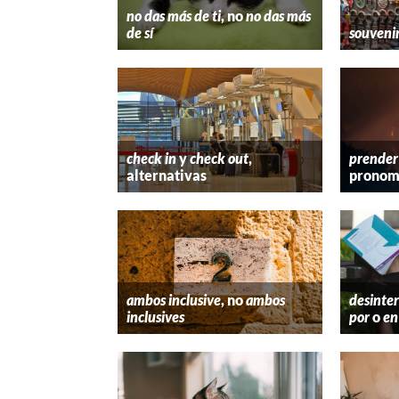
no das más de ti
, no
no das más
de sí
souveni
check in
y
check out
,
prender
alternativas
pronom
ambos inclusive
, no
ambos
desinter
inclusives
por
o
en