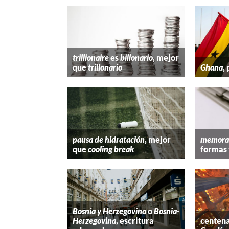
trillionaire
es
billonario
, mejor
que
trillonario
Ghana
,
pausa de hidratación
, mejor
memora
que
cooling break
formas 
Bosnia y Herzegovina
o
Bosnia-
Herzegovina
, escritura
centena