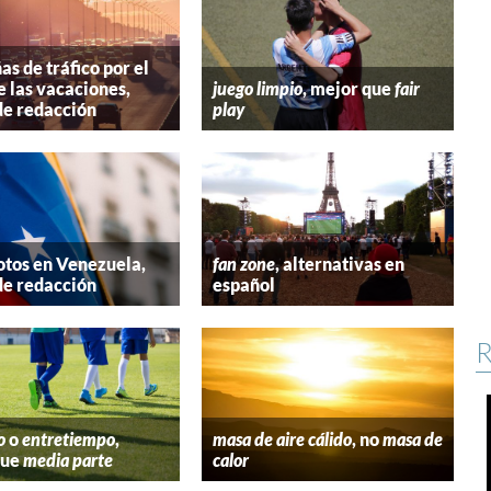
s de tráfico por el
e las vacaciones,
juego limpio
, mejor que
fair
de redacción
play
tos en Venezuela,
fan zone
, alternativas en
de redacción
español
R
o
o
entretiempo
,
masa de aire cálido
, no
masa de
que
media parte
calor