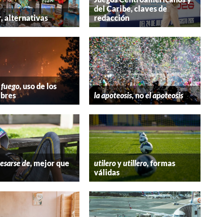
del Caribe, claves de
r
, alternativas
redacción
 fuego
, uso de los
bres
la apoteosis
, no
el apoteosis
esarse de
, mejor que
utilero
y
utillero
, formas
válidas