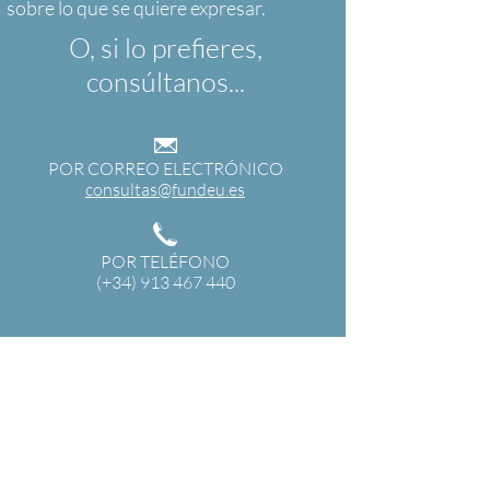
O, si lo prefieres,
consúltanos...
POR CORREO ELECTRÓNICO
consultas@fundeu.es
POR TELÉFONO
(+34) 913 467 440