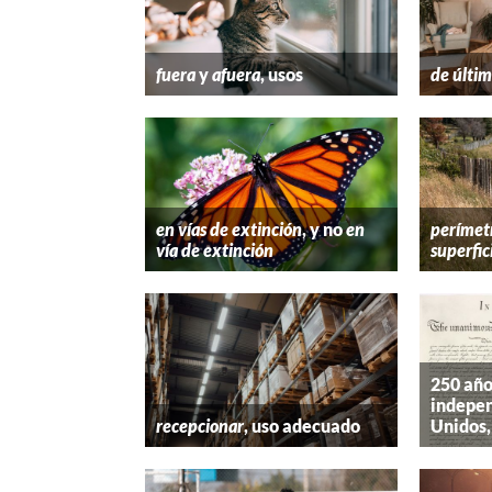
fuera
y
afuera
, usos
de últim
en vías de extinción
, y no
en
perímet
vía de extinción
superfic
250 año
indepen
recepcionar
, uso adecuado
Unidos,