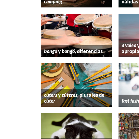
camping
válidas
a voleo
bongo
y
bongó
, diferencias
apropi
cúters
y
cúteres
, plurales de
cúter
fast fas