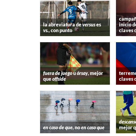
campaña
la abreviatura de
versus
es
inicio d
vs.
, con punto
claves 
fuera de juego
u
órsay
, mejor
terremo
que
offside
claves 
descans
en caso de que
, no
en caso que
mejor 