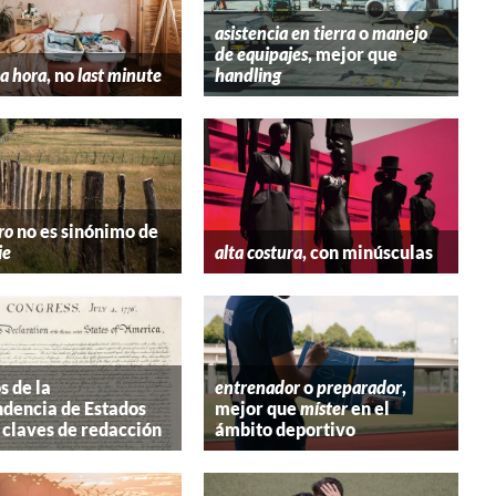
asistencia en tierra
o
manejo
de equipajes
, mejor que
a hora
, no
last minute
handling
ro
no es sinónimo de
ie
alta costura
, con minúsculas
s de la
entrenador
o
preparador
,
dencia de Estados
mejor que
míster
en el
 claves de redacción
ámbito deportivo