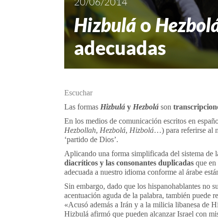
20/06/2014
Hizbulá
o
Hezbol
adecuadas
Escuchar
Las formas
Hizbulá
y
Hezbolá
son
transcripcion
En los medios de comunicación escritos en español
Hezbollah,
Hezbolá
,
Hizbolá
…) para referirse al 
‘partido de Dios’.
Aplicando una forma simplificada del sistema de l
diacríticos y las consonantes duplicadas
que en 
adecuada a nuestro idioma conforme al árabe está
Sin embargo, dado que los hispanohablantes no sue
acentuación aguda de la palabra, también puede r
«Acusó además a Irán y a la milicia libanesa de H
Hizbulá afirmó que pueden alcanzar Israel con mis