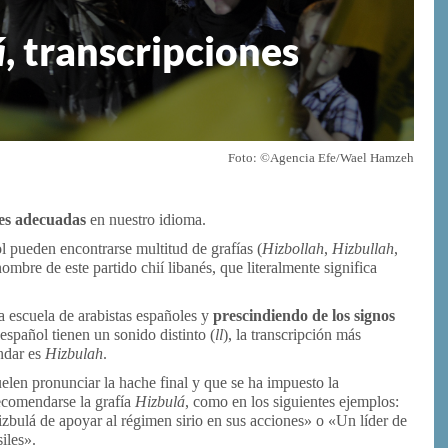
á
, transcripciones
Foto: ©Agencia Efe/Wael Hamzeh
es adecuadas
en nuestro idioma.
 pueden encontrarse multitud de grafías (
Hizbollah
,
Hizbullah
,
nombre de este partido chií libanés, que literalmente significa
a escuela de arabistas españoles y
prescindiendo de los signos
español tienen un sonido distinto (
ll
), la transcripción más
ndar es
Hizbulah
.
len pronunciar la hache final y que se ha impuesto la
ecomendarse la grafía
Hizbulá
, como en los siguientes ejemplos:
izbulá de apoyar al régimen sirio en sus acciones» o «Un líder de
iles».