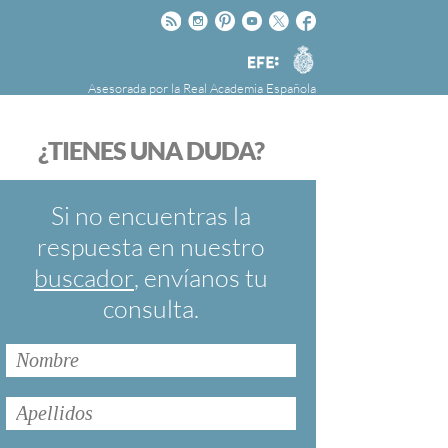
Rss
Instagram
Pinteres
Youtube
Twitter
Facebook
RAE
Agencia
EFE
Asesorada por la
Real Academia Española
nú
NOTICIAS
SOBRE LA FUNDÉURAE
¿TIENES UNA DUDA?
FundéuRAE es una fundación patrocinada por
la Agencia Efe y la Real Academia Española,
cuyo objetivo es colaborar con el buen uso del
Si no encuentras la
español en los medios de comunicación y en
respuesta en nuestro
Internet.
buscador
, envíanos tu
consulta.