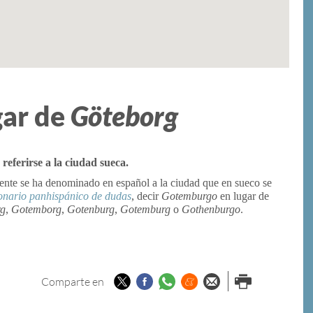
gar de
Göteborg
 referirse a la ciudad sueca.
ente se ha denominado en español a la ciudad que en sueco se
onario panhispánico de dudas
, decir
Gotemburgo
en lugar de
rg
,
Gotemborg
,
Gotenburg
,
Gotemburg
o
Gothenburgo
.
Twitter
Facebook
Whatsapp
Menéame
Enviar por
Imprimir
Comparte en
email