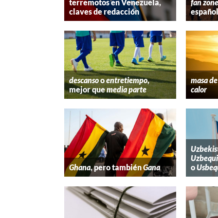
terremotos en Venezuela,
fan zon
claves de redacción
españo
descanso
o
entretiempo
,
masa de 
mejor que
media parte
calor
Uzbekis
Uzbequi
Ghana
, pero también
Gana
o
Usbeq