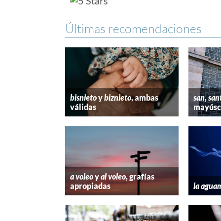
Últimas recomendaciones
bisnieto
y
biznieto
, ambas
san
,
san
válidas
mayúscu
a voleo
y
al voleo
, grafías
apropiadas
la agua