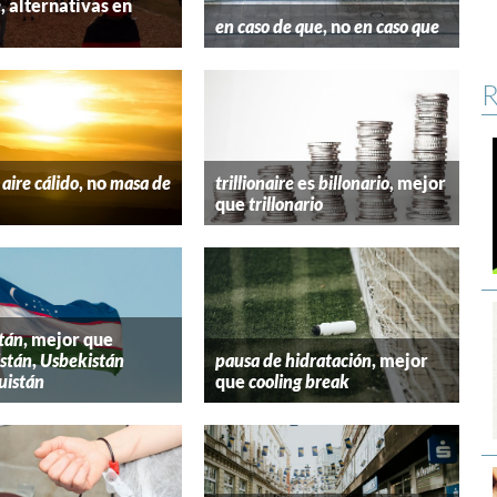
e
, alternativas en
l
en caso de que
, no
en caso que
R
aire cálido
, no
masa de
trillionaire
es
billonario
, mejor
que
trillonario
tán
, mejor que
stán
,
Usbekistán
pausa de hidratación
, mejor
uistán
que
cooling break