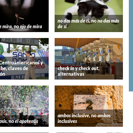
no das más de ti
, no
no das más
e mira
, no
ojo de mira
de sí
 Centroamericanos y
ibe, claves de
check in
y
check out
,
ión
alternativas
ambos inclusive
, no
ambos
osis
, no
el apoteosis
inclusives