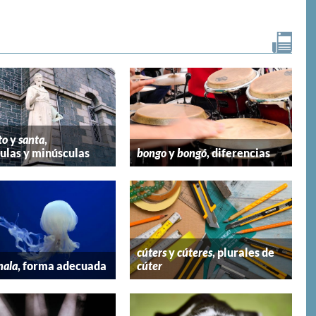
to
y
santa
,
las y minúsculas
bongo
y
bongó
, diferencias
cúters
y
cúteres
, plurales de
mala
, forma adecuada
cúter