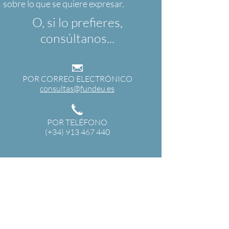
O, si lo prefieres,
consúltanos...
POR CORREO ELECTRÓNICO
consultas@fundeu.es
POR TELÉFONO
(+34) 913 467 440