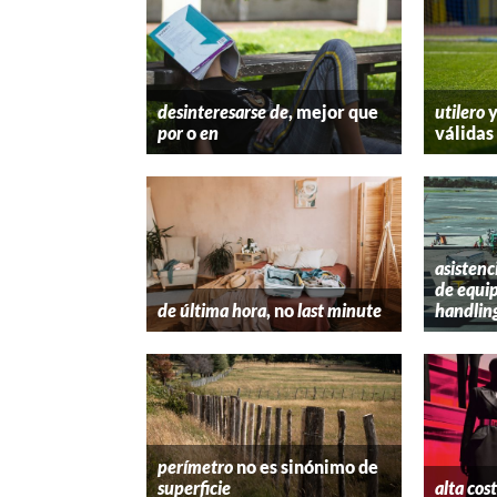
desinteresarse de
, mejor que
utilero
por
o
en
válidas
asistenc
de equip
de última hora
, no
last minute
handlin
perímetro
no es sinónimo de
superficie
alta cos