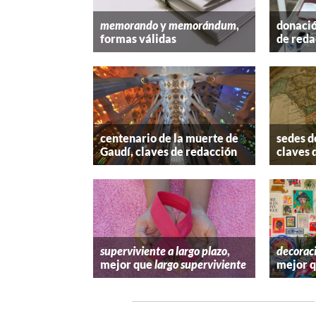
memorando
y
memorándum
,
donació
formas válidas
de reda
centenario de la muerte de
sedes d
Gaudí, claves de redacción
claves 
superviviente a largo plazo
,
decorac
mejor que
largo superviviente
mejor 