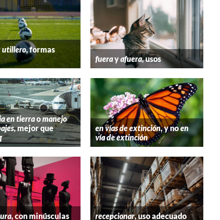
y
utillero
, formas
fuera
y
afuera
, usos
ia en tierra
o
manejo
ajes
, mejor que
en vías de extinción
, y no
en
g
vía de extinción
tura
, con minúsculas
recepcionar
, uso adecuado