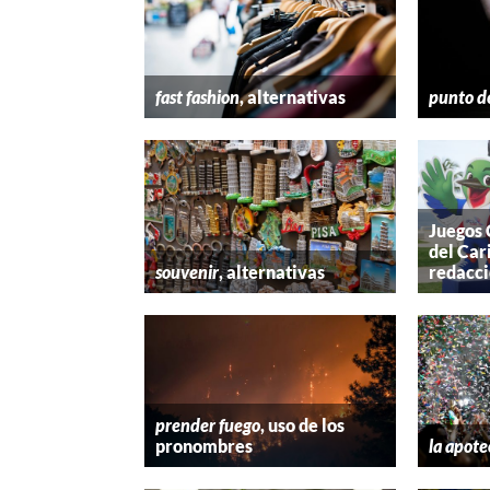
fast fashion
, alternativas
punto d
Juegos
del Car
souvenir
, alternativas
redacc
prender fuego
, uso de los
pronombres
la apote