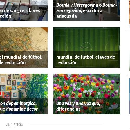
Bosnia y Herzegovina
o
Bosnia-
n de sangre, claves
Herzegovina
, escritura
cción
adecuada
el mundial de fútbol,
mundial de fútbol, claves de
de redacción
redacción
ión dopaminérgica
,
una vez
y
una vez que
,
que
dopamine decor
diferencias
ver más