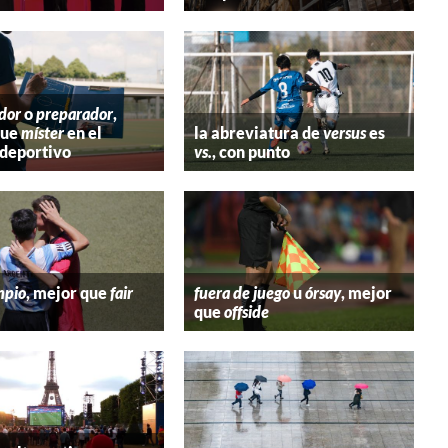
dor
o
preparador
,
que
míster
en el
la abreviatura de
versus
es
deportivo
vs.
, con punto
mpio
, mejor que
fair
fuera de juego
u
órsay
, mejor
que
offside