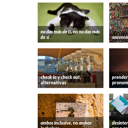
no das más de ti
, no
no das más
de sí
souveni
check in
y
check out
,
prender
alternativas
pronom
ambos inclusive
, no
ambos
desinter