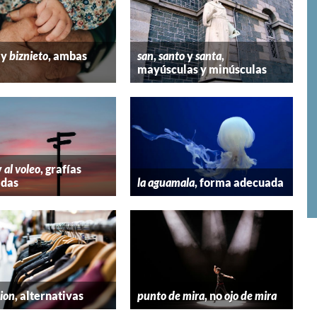
y
biznieto
, ambas
san
,
santo
y
santa
,
mayúsculas y minúsculas
y
al voleo
, grafías
adas
la aguamala
, forma adecuada
hion
, alternativas
punto de mira
, no
ojo de mira