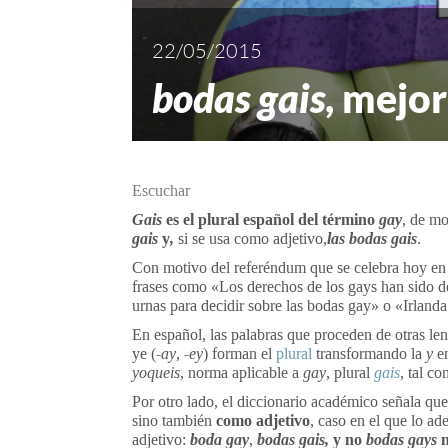
22/05/2015
bodas gais
, mejo
Escuchar
Gais
es el plural español del término
gay
, de mo
gais
y
,
si se usa como adjetivo,
las bodas gais
.
Con motivo del referéndum que se celebra hoy en
frases como «Los derechos de los gays han sido def
urnas para decidir sobre las bodas gay» o «Irlanda
En español, las palabras que proceden de otras le
ye (
-⁠ay
,
-⁠ey
) forman el
plural
transformando la
y
e
yoqueis
, norma aplicable a
gay
, plural
gais
, tal c
Por otro lado, el diccionario académico señala qu
sino también
como adjetivo
, caso en el que lo ad
adjetivo:
boda gay
,
bodas gais,
y no
bodas gays
n