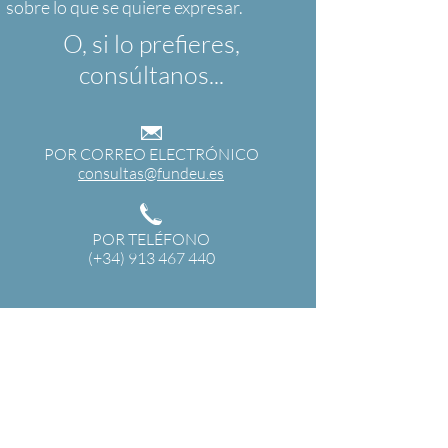
O, si lo prefieres,
consúltanos...
POR CORREO ELECTRÓNICO
consultas@fundeu.es
POR TELÉFONO
(+34) 913 467 440