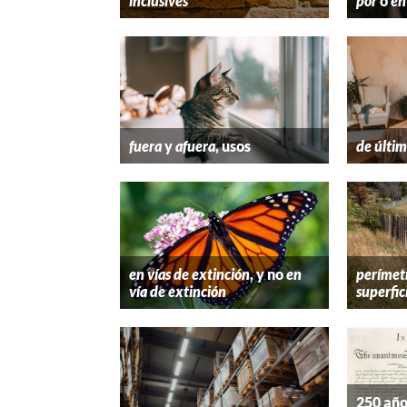
inclusives
por
o
en
fuera
y
afuera
, usos
de últim
en vías de extinción
, y no
en
perímet
vía de extinción
superfic
250 año