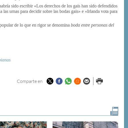
habría sido escribir «Los derechos de los gais han sido defendidos
 a las urnas para decidir sobre las bodas gais» e «Irlanda vota para
popular de lo que en rigor se denomina
boda entre personas del
bianas
Twitter
Facebook
Whatsapp
Menéame
Enviar por
Imprimir
Comparte en
email