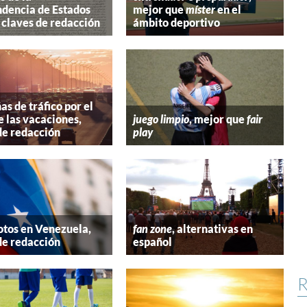
dencia de Estados
mejor que
míster
en el
 claves de redacción
ámbito deportivo
s de tráfico por el
e las vacaciones,
juego limpio
, mejor que
fair
de redacción
play
tos en Venezuela,
fan zone
, alternativas en
de redacción
español
R