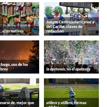
Juegos Centroamericanos y
del Caribe, claves de
r
, alternativas
redacción
 fuego
, uso de los
bres
la apoteosis
, no
el apoteosis
esarse de
, mejor que
utilero
y
utillero
, formas