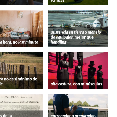
válidas
asistencia en tierra
o
manejo
de equipajes
, mejor que
a hora
, no
last minute
handling
ro
no es sinónimo de
ie
alta costura
, con minúsculas
s de la
entrenador
o
preparador
,