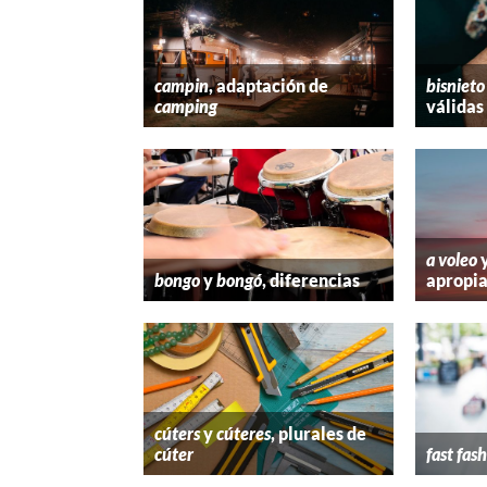
campin
, adaptación de
bisnieto
camping
válidas
a voleo
bongo
y
bongó
, diferencias
apropi
cúters
y
cúteres
, plurales de
cúter
fast fas