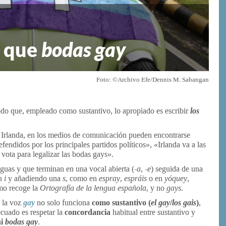
r que
bodas gay
Foto: ©Archivo Efe/Dennis M. Sabangan
do que, empleado como sustantivo, lo apropiado es escribir
los
 Irlanda, en los medios de comunicación pueden encontrarse
endidos por los principales partidos políticos», «Irlanda va a las
 vota para legalizar las bodas gays».
nguas y que terminan en una vocal abierta (
-⁠a
,
-⁠e
) seguida de una
n
i
y añadiendo una
s
, como en
espray
,
espráis
o en
yóquey
,
omo recoge la
Ortografía
de la lengua española,
y no
gays
.
e la voz
gay
no solo funciona
como sustantivo (
el gay
/
los gais
)
,
ecuado es respetar la
concordancia
habitual entre sustantivo y
i
bodas gay
.