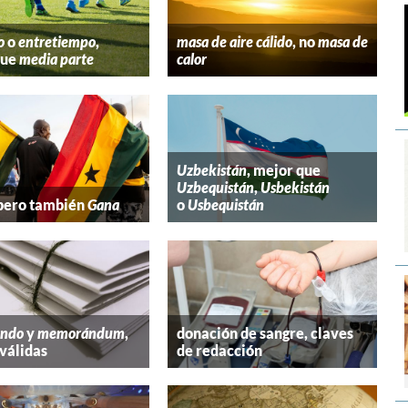
o
o
entretiempo
,
masa de aire cálido
, no
masa de
que
media parte
calor
Uzbekistán
, mejor que
Uzbequistán
,
Usbekistán
 pero también
Gana
o
Usbequistán
ndo
y
memorándum
,
donación de sangre, claves
válidas
de redacción