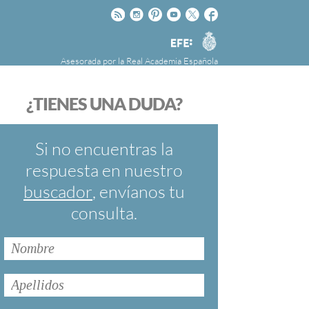
Rss
Instagram
Pinteres
Youtube
Twitter
Facebook
RAE
Agencia
EFE
Asesorada por la
Real Academia Española
nú
NOTICIAS
SOBRE LA FUNDÉURAE
¿TIENES UNA DUDA?
FundéuRAE es una fundación patrocinada por
la Agencia Efe y la Real Academia Española,
cuyo objetivo es colaborar con el buen uso del
Si no encuentras la
español en los medios de comunicación y en
respuesta en nuestro
Internet.
buscador
, envíanos tu
consulta.