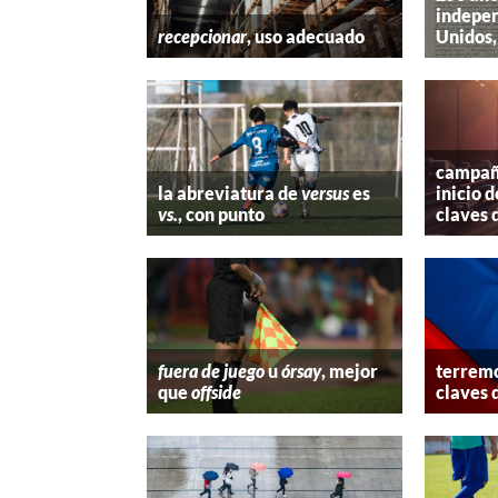
indepen
recepcionar
, uso adecuado
Unidos,
campaña
la abreviatura de
versus
es
inicio d
vs.
, con punto
claves 
fuera de juego
u
órsay
, mejor
terremo
que
offside
claves 