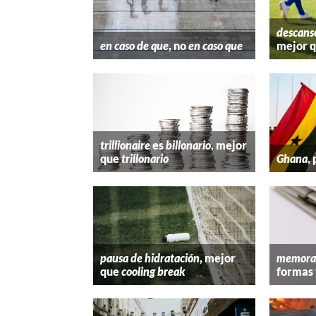
descans
en caso de que
, no
en caso que
mejor 
trillionaire
es
billonario
, mejor
que
trillonario
Ghana
,
pausa de hidratación
, mejor
memora
que
cooling break
formas 