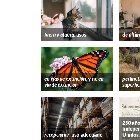
fuera
y
afuera
, usos
de últim
en vías de extinción
, y no
en
perímet
vía de extinción
superfic
250 año
indepen
recepcionar
, uso adecuado
Unidos,