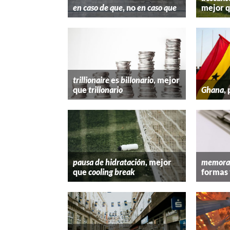
en caso de que
, no
en caso que
mejor 
trillionaire
es
billonario
, mejor
que
trillonario
Ghana
,
pausa de hidratación
, mejor
memora
que
cooling break
formas 