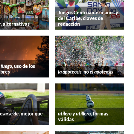
Juegos Centroamericanos y
del Caribe, claves de
r
, alternativas
redacción
 fuego
, uso de los
bres
la apoteosis
, no
el apoteosis
esarse de
, mejor que
utilero
y
utillero
, formas
válidas