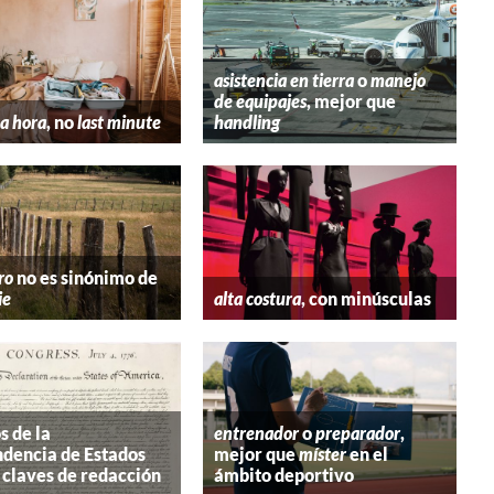
asistencia en tierra
o
manejo
de equipajes
, mejor que
a hora
, no
last minute
handling
ro
no es sinónimo de
ie
alta costura
, con minúsculas
s de la
entrenador
o
preparador
,
dencia de Estados
mejor que
míster
en el
 claves de redacción
ámbito deportivo