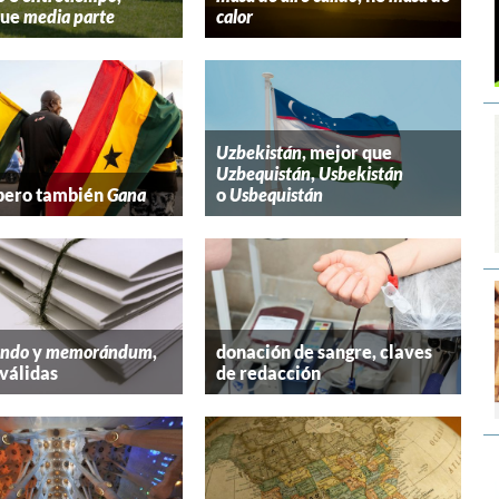
que
media parte
calor
Uzbekistán
, mejor que
Uzbequistán
,
Usbekistán
 pero también
Gana
o
Usbequistán
ndo
y
memorándum
,
donación de sangre, claves
válidas
de redacción