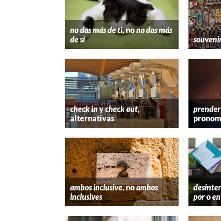
no das más de ti
, no
no das más
de sí
souveni
check in
y
check out
,
prender
alternativas
pronom
ambos inclusive
, no
ambos
desinter
inclusives
por
o
en