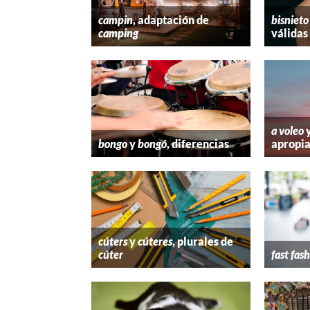
campin
, adaptación de
bisnieto
camping
válidas
a voleo
bongo
y
bongó
, diferencias
apropi
cúters
y
cúteres
, plurales de
cúter
fast fas