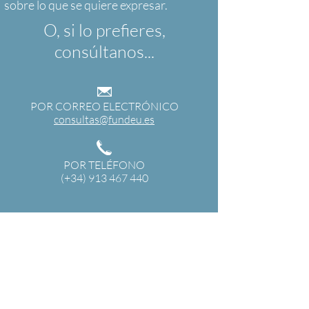
O, si lo prefieres,
consúltanos...
POR CORREO ELECTRÓNICO
consultas@fundeu.es
POR TELÉFONO
(+34) 913 467 440