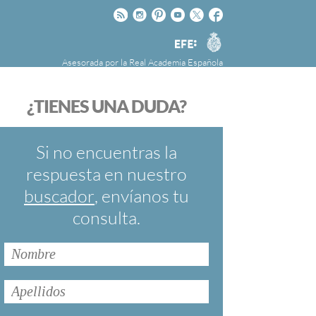
Rss
Instagram
Pinteres
Youtube
Twitter
Facebook
RAE
Agencia
EFE
Asesorada por la
Real Academia Española
nú
NOTICIAS
SOBRE LA FUNDÉURAE
¿TIENES UNA DUDA?
FundéuRAE es una fundación patrocinada por
la Agencia Efe y la Real Academia Española,
cuyo objetivo es colaborar con el buen uso del
Si no encuentras la
español en los medios de comunicación y en
respuesta en nuestro
Internet.
buscador
, envíanos tu
consulta.