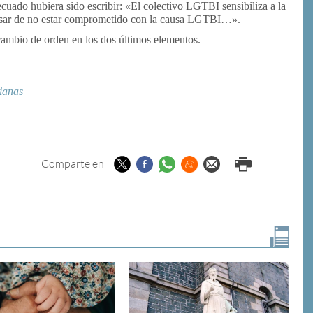
cuado hubiera sido escribir: «El colectivo LGTBI sensibiliza a la
esar de no estar comprometido con la causa LGTBI…».
cambio de orden en los dos últimos elementos.
ianas
Twitter
Facebook
Whatsapp
Menéame
Enviar por
Imprimir
Comparte en
email