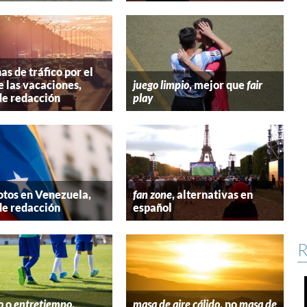
s de tráfico por el
e las vacaciones,
juego limpio
, mejor que
fair
de redacción
play
tos en Venezuela,
fan zone
, alternativas en
de redacción
español
R
o
o
entretiempo
,
masa de aire cálido
, no
masa de