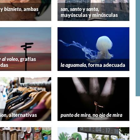
y
biznieto
, ambas
san
,
santo
y
santa
,
mayúsculas y minúsculas
y
al voleo
, grafías
adas
la aguamala
, forma adecuada
hion
, alternativas
punto de mira
, no
ojo de mira