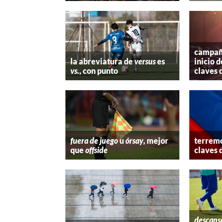
campaña
la abreviatura de
versus
es
inicio d
vs.
, con punto
claves 
fuera de juego
u
órsay
, mejor
terremo
que
offside
claves 
descans