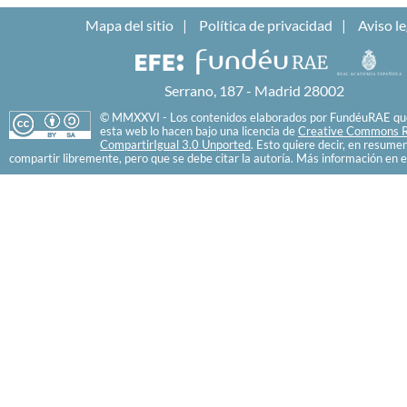
Mapa del sitio
Política de privacidad
Aviso le
Serrano, 187 - Madrid 28002
© MMXXVI - Los contenidos elaborados por FundéuRAE que
esta web lo hacen bajo una licencia de
Creative Commons R
CompartirIgual 3.0 Unported
. Esto quiere decir, en resume
compartir libremente, pero que se debe citar la autoría. Más información en e