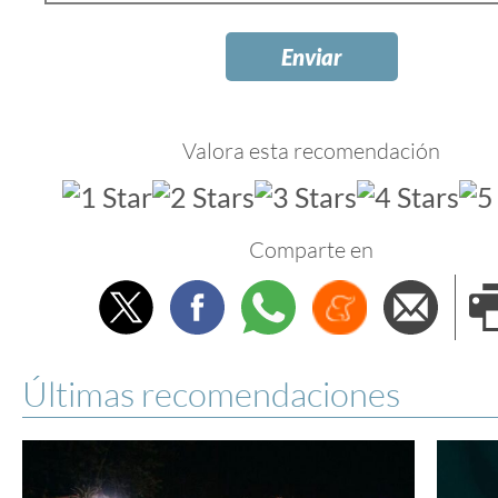
Valora esta recomendación
Comparte en
Twitter
Facebook
Whatsapp
Menéame
Envi
e
Últimas recomendaciones