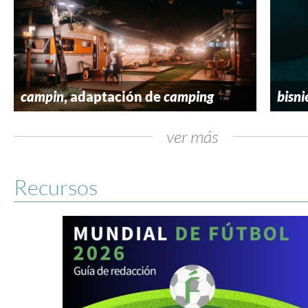
campin
, adaptación de
camping
bisni
ver más
Recursos