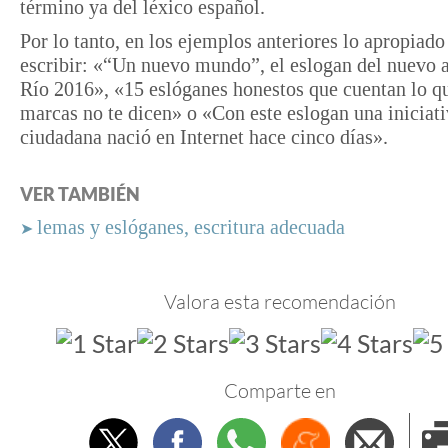
término ya del léxico español.
Por lo tanto, en los ejemplos anteriores lo apropiado
escribir: «“Un nuevo mundo”, el eslogan del nuevo 
Río 2016», «15 eslóganes honestos que cuentan lo qu
marcas no te dicen» o «Con este eslogan una iniciat
ciudadana nació en Internet hace cinco días».
VER TAMBIÉN
lemas y eslóganes, escritura adecuada
➤
Valora esta recomendación
Comparte en
Twitter
Facebook
Whatsapp
Menéame
Envi