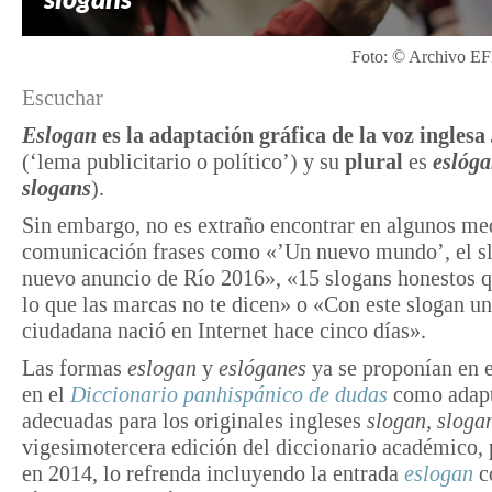
Foto: © Archivo EF
Escuchar
Eslogan
es la adaptación gráfica de la voz inglesa
(‘lema publicitario o político’) y su
plural
es
eslóg
slogans
).
Sin embargo, no es extraño encontrar en algunos me
comunicación frases como «’Un nuevo mundo’, el s
nuevo anuncio de Río 2016», «15 slogans honestos 
lo que las marcas no te dicen» o «Con este slogan un
ciudadana nació en Internet hace cinco días».
Las formas
eslogan
y
eslóganes
ya se proponían en 
en el
Diccionario panhispánico de dudas
como adap
adecuadas para los originales ingleses
slogan, sloga
vigesimotercera edición del diccionario académico,
en 2014, lo refrenda incluyendo la entrada
eslogan
c