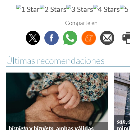
Comparte en
Twitter
Facebook
Whatsapp
Menéame
Envi
e
Últimas recomendaciones
san
,
bisnieto
y
biznieto
, ambas válidas
minú