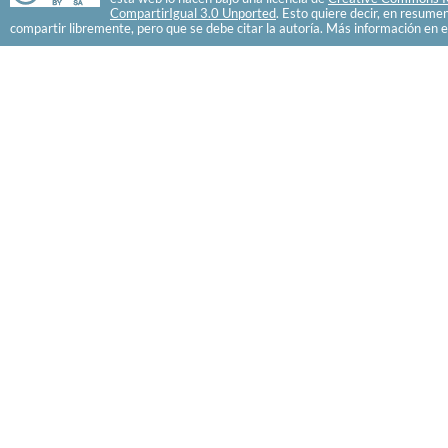
CompartirIgual 3.0 Unported
. Esto quiere decir, en resume
compartir libremente, pero que se debe citar la autoría. Más información en e