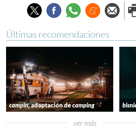
Twitter
Facebook
Whatsapp
Menéame
Envi
e
Últimas recomendaciones
campin
, adaptación de
camping
bisni
ver más