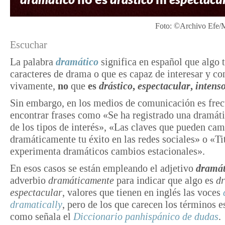
Foto: ©Archivo Efe/M
Escuchar
La palabra
dramático
significa en español que algo 
caracteres de drama o que es capaz de interesar y c
vivamente,
no
que
es
drástico
,
espectacular
,
intens
Sin embargo, en los medios de comunicación es fre
encontrar frases como «Se ha registrado una dramát
de los tipos de interés», «Las claves que pueden cam
dramáticamente tu éxito en las redes sociales» o «Ti
experimenta dramáticos cambios estacionales».
En esos casos se están empleando el adjetivo
dramát
adverbio
dramáticamente
para indicar que algo es
dr
espectacular
, valores que tienen en inglés las voces
dramatically
, pero de los que carecen los términos e
como señala el
Diccionario panhispánico de dudas
.