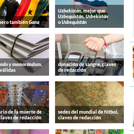
Uzbekistán
, mejor que
Uzbequistán
,
Usbekistán
 pero también
Gana
o
Usbequistán
ndo
y
memorándum
,
donación de sangre, claves
válidas
de redacción
rio de la muerte de
sedes del mundial de fútbol,
claves de redacción
claves de redacción