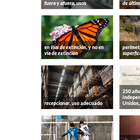
fuera
y
afuera
, usos
de últim
en vías de extinción
, y no
en
perímet
vía de extinción
superfic
250 año
indepen
recepcionar
, uso adecuado
Unidos,