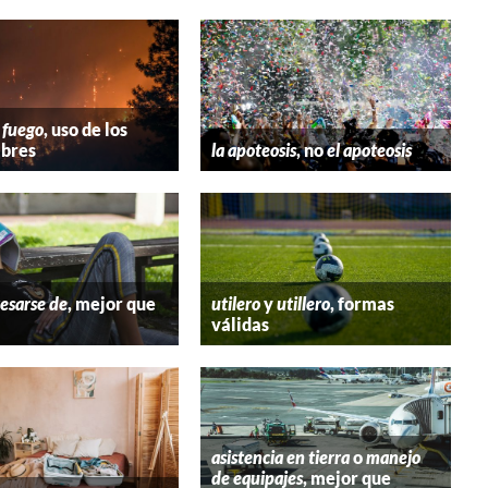
 fuego
, uso de los
bres
la apoteosis
, no
el apoteosis
esarse de
, mejor que
utilero
y
utillero
, formas
válidas
asistencia en tierra
o
manejo
de equipajes
, mejor que