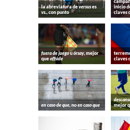
campaña
la abreviatura de
versus
es
inicio d
vs.
, con punto
claves 
fuera de juego
u
órsay
, mejor
terremo
que
offside
claves 
descans
en caso de que
, no
en caso que
mejor 