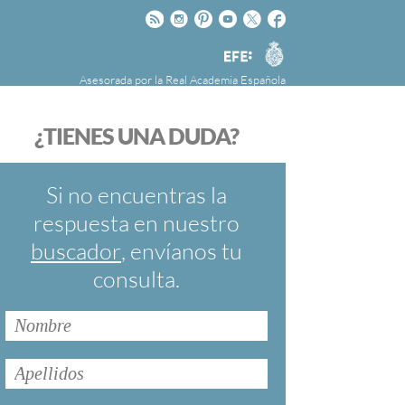
Rss
Instagram
Pinteres
Youtube
Twitter
Facebook
RAE
Agencia
EFE
Asesorada por la
Real Academia Española
nú
NOTICIAS
SOBRE LA FUNDÉURAE
¿TIENES UNA DUDA?
FundéuRAE es una fundación patrocinada por
la Agencia Efe y la Real Academia Española,
cuyo objetivo es colaborar con el buen uso del
Si no encuentras la
español en los medios de comunicación y en
respuesta en nuestro
Internet.
buscador
, envíanos tu
consulta.