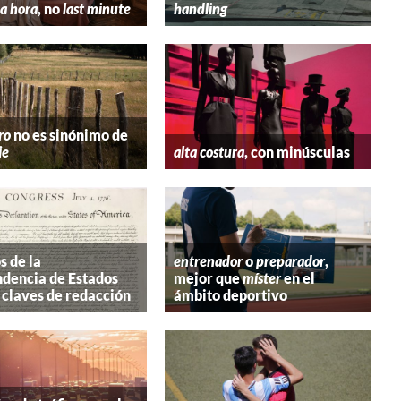
a hora
, no
last minute
handling
ro
no es sinónimo de
ie
alta costura
, con minúsculas
s de la
entrenador
o
preparador
,
dencia de Estados
mejor que
míster
en el
 claves de redacción
ámbito deportivo