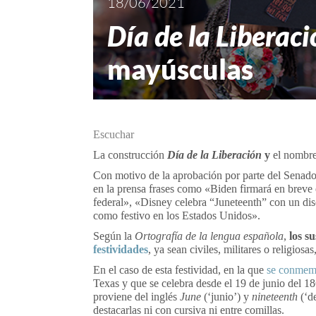
18/06/2021
Día de la Liberaci
mayúsculas
Escuchar
La construcción
Día de la Liberación
y
el nombr
Con motivo de la aprobación por parte del Senado 
en la prensa frases como «Biden firmará en breve e
federal», «Disney celebra “Juneteenth” con un di
como festivo en los Estados Unidos».
Según la
Ortografía de la lengua española
,
los s
festividades
, ya sean civiles, militares o religiosa
En el caso de esta festividad, en la que
se conmemo
Texas y que se celebra desde el 19 de junio del 1
proviene del inglés
June
(‘junio’) y
nineteenth
(‘d
destacarlas ni con cursiva ni entre comillas.