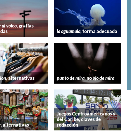
y
al voleo
, grafías
adas
la aguamala
, forma adecuada
hion
, alternativas
punto de mira
, no
ojo de mira
Juegos Centroamericanos y
del Caribe, claves de
r
, alternativas
redacción