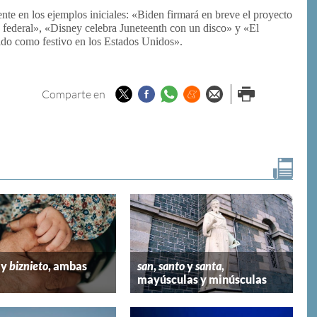
ente en los ejemplos iniciales: «Biden firmará en breve el proyecto
ta federal», «Disney celebra Juneteenth con un disco» y «El
ido como festivo en los Estados Unidos».
Twitter
Facebook
Whatsapp
Menéame
Enviar por
Imprimir
Comparte en
email
y
biznieto
, ambas
san
,
santo
y
santa
,
mayúsculas y minúsculas