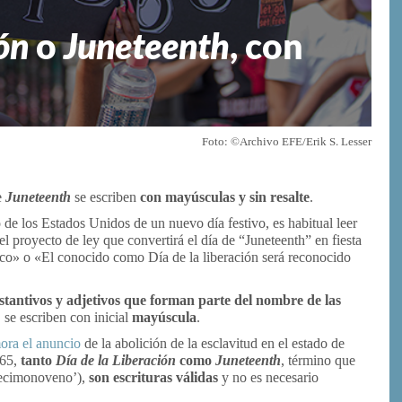
ón
o
Juneteenth
, con
Foto: ©Archivo EFE/Erik S. Lesser
e
Juneteenth
se escriben
con mayúsculas y sin resalte
.
de los Estados Unidos de un nuevo día festivo, es habitual leer
l proyecto de ley que convertirá el día de “Juneteenth” en fiesta
sco» o «El conocido como Día de la liberación será reconocido
ustantivos y adjetivos que forman parte del nombre de las
s, se escriben con inicial
mayúscula
.
ra el anuncio
de la abolición de la esclavitud en el estado de
865,
tanto
Día de la Liberación
como
Juneteenth
, término que
ecimonoveno’),
son escrituras válidas
y no es necesario