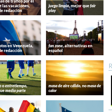
s de tráfico por el
e las vacaciones,
juego limpio
, mejor que
fair
de redacción
play
tos en Venezuela,
fan zone
, alternativas en
de redacción
español
R
o
o
entretiempo
,
masa de aire cálido
, no
masa de
que
media parte
calor