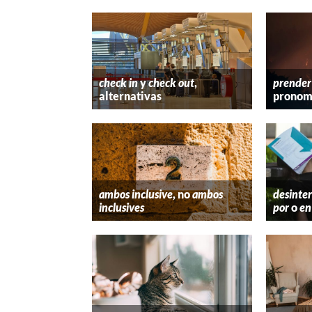
check in
y
check out
,
prender
alternativas
pronom
ambos inclusive
, no
ambos
desinter
inclusives
por
o
en