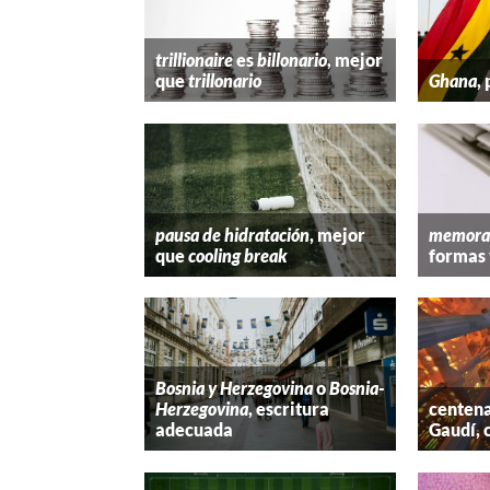
trillionaire
es
billonario
, mejor
que
trillonario
Ghana
,
pausa de hidratación
, mejor
memora
que
cooling break
formas 
Bosnia y Herzegovina
o
Bosnia-
Herzegovina
, escritura
centena
adecuada
Gaudí, 