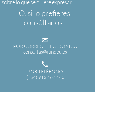
O, si lo prefieres,
consúltanos...
POR CORREO ELECTRÓNICO
consultas@fundeu.es
POR TELÉFONO
(+34) 913 467 440