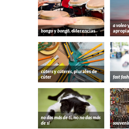
a voleo
bongo
y
bongó
, diferencias
apropi
cúters
y
cúteres
, plurales de
cúter
fast fas
no das más de ti
, no
no das más
de sí
souveni