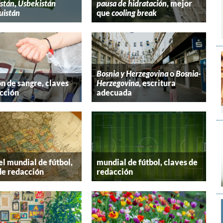
stán
,
Usbekistán
pausa de hidratación
, mejor
uistán
que
cooling break
Bosnia y Herzegovina
o
Bosnia-
n de sangre, claves
Herzegovina
, escritura
cción
adecuada
el mundial de fútbol,
mundial de fútbol, claves de
de redacción
redacción