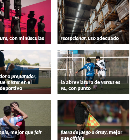
tura
, con minúsculas
recepcionar
, uso adecuado
dor
o
preparador
,
que
míster
en el
la abreviatura de
versus
es
deportivo
vs.
, con punto
mpio
, mejor que
fair
fuera de juego
u
órsay
, mejor
que
offside