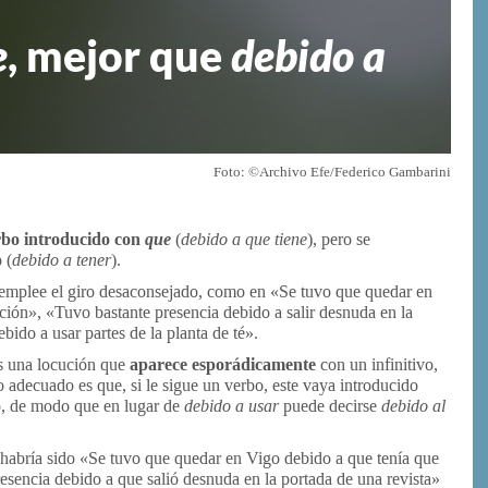
e
, mejor que
debido a
Foto: ©Archivo Efe/Federico Gambarini
rbo introducido con
que
(
debido a que tiene
), pero se
o
(
debido a tener
).
 emplee el giro desaconsejado, como en «Se tuvo que quedar en
ción», «Tuvo bastante presencia debido a salir desnuda en la
bido a usar partes de la planta de té».
 una locución que
aparece esporádicamente
con un infinitivo,
lo adecuado es que, si le sigue un verbo, este vaya introducido
vo, de modo que en lugar de
debido a usar
puede decirse
debido al
e habría sido «Se tuvo que quedar en Vigo debido a que tenía que
esencia debido a que salió desnuda en la portada de una revista»