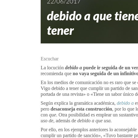
22/06/2017
debido a que tien
tener
Escuchar
La locución
debido a
puede ir seguida de un ve
recomienda que
no vaya seguida de un infinitiv
En los medios de comunicación no es raro que se
Vigo debido a tener que cumplir un partido de san
portada de una revista» o «Tiene un sabor único de
Según explica la gramática académica,
debido a
es
pero
desaconseja esta construcción
, por lo que 
con
que
. Otra posibilidad es emplear un sustanti
uso de
, además de
debido a que usa.
Por ello, en los ejemplos anteriores lo aconsejabl
cumplir un partido de sanción», «Tuvo bastante pr