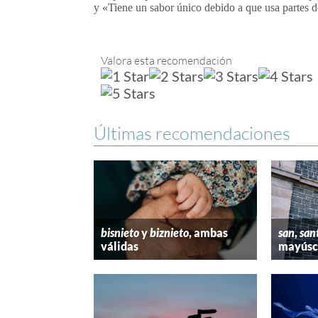
y «Tiene un sabor único debido a que usa partes de
Valora esta recomendación
Últimas recomendaciones
bisnieto
y
biznieto
, ambas
san
,
san
válidas
mayúscu