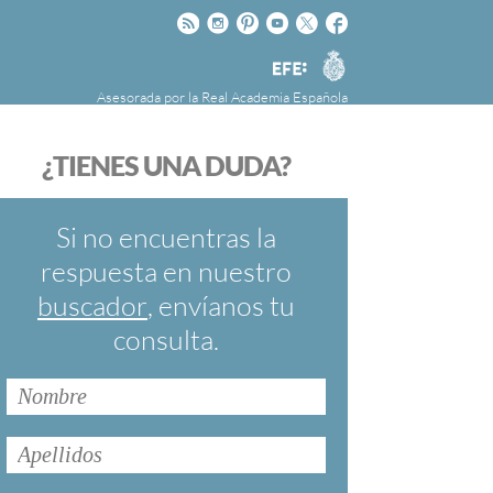
Rss
Instagram
Pinteres
Youtube
Twitter
Facebook
RAE
Agencia
EFE
Asesorada por la
Real Academia Española
nú
NOTICIAS
SOBRE LA FUNDÉURAE
¿TIENES UNA DUDA?
FundéuRAE es una fundación patrocinada por
la Agencia Efe y la Real Academia Española,
cuyo objetivo es colaborar con el buen uso del
Si no encuentras la
español en los medios de comunicación y en
respuesta en nuestro
Internet.
buscador
, envíanos tu
consulta.