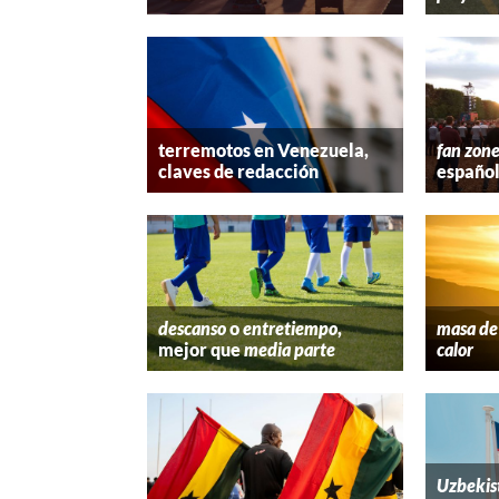
terremotos en Venezuela,
fan zon
claves de redacción
españo
descanso
o
entretiempo
,
masa de 
mejor que
media parte
calor
Uzbekis