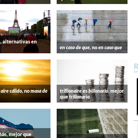
e
, alternativas en
l
en caso de que
, no
en caso que
R
aire cálido
, no
masa de
trillionaire
es
billonario
, mejor
que
trillonario
tán
, mejor que