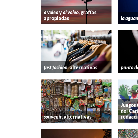
a voleo
y
al voleo
, grafías
apropiadas
la agua
fast fashion
, alternativas
punto d
Juegos
del Car
souvenir
, alternativas
redacc