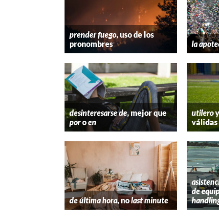
prender fuego
, uso de los
pronombres
la apote
desinteresarse de
, mejor que
utilero
por
o
en
válidas
asistenc
de equip
de última hora
, no
last minute
handlin