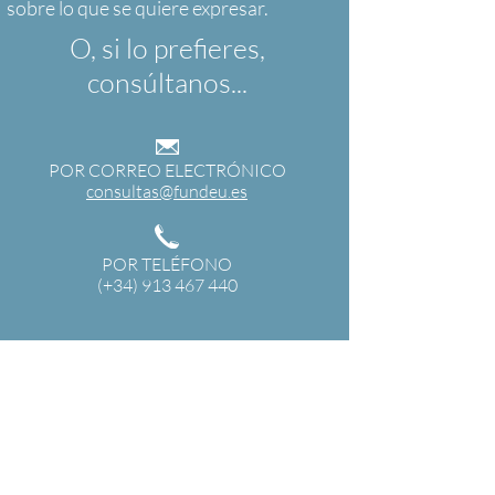
O, si lo prefieres,
consúltanos...
POR CORREO ELECTRÓNICO
consultas@fundeu.es
POR TELÉFONO
(+34) 913 467 440