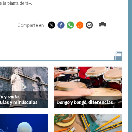
 la planta de té».
Twitter
Facebook
Whatsapp
Menéame
Enviar por
Imprimir
Comparte en
email
to
y
santa
,
las y minúsculas
bongo
y
bongó
, diferencias