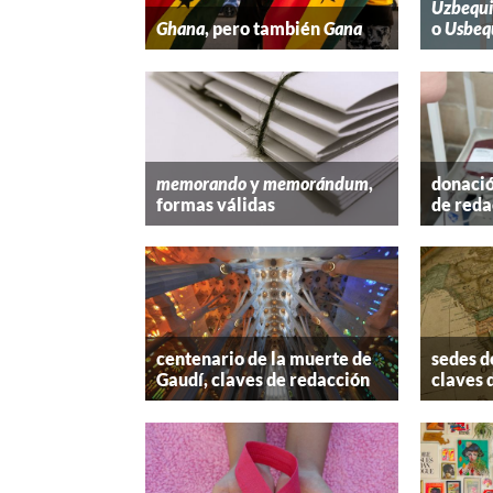
Uzbequi
Ghana
, pero también
Gana
o
Usbeq
memorando
y
memorándum
,
donació
formas válidas
de reda
centenario de la muerte de
sedes d
Gaudí, claves de redacción
claves 