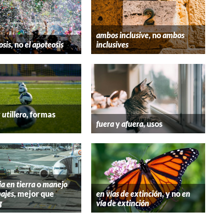
ambos inclusive
, no
ambos
osis
, no
el apoteosis
inclusives
y
utillero
, formas
fuera
y
afuera
, usos
ia en tierra
o
manejo
ajes
, mejor que
en vías de extinción
, y no
en
g
vía de extinción