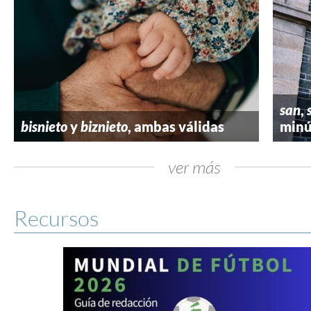
san
,
bisnieto
y
biznieto
, ambas válidas
minú
ver más
Recursos