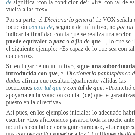
de
significa ‘con la condición de’: «Iré, con tal de es
vuelta a las tres».
Por su parte, el
Diccionario general
de VOX señala q
locución
con tal de
, seguida de infinitivo, no
por tal
indicar la finalidad con la que se realiza una acción
puede
equivaler a
para
o
a fin de
que
—
, lo que se 
el siguiente ejemplo: «Es capaz de lo que sea con tal 
concierto».
Si
, en lugar de un infinitivo,
sigue una subordinada
introducida con
que
, el
Diccionario panhispánico 
dudas
afirma que resultan igualmente válidas las
locuciones
con tal que
y
con tal de que
: «Prometió 
apoyaría en la votación con tal (de) que le garantiza
puesto en la directiva».
Así pues, en los ejemplos iniciales lo adecuado habr
escribir «Los aficionados pasaron toda la noche ante
taquillas con tal de conseguir entradas», «La empres
una compensación superior a los 12 millones de dóla