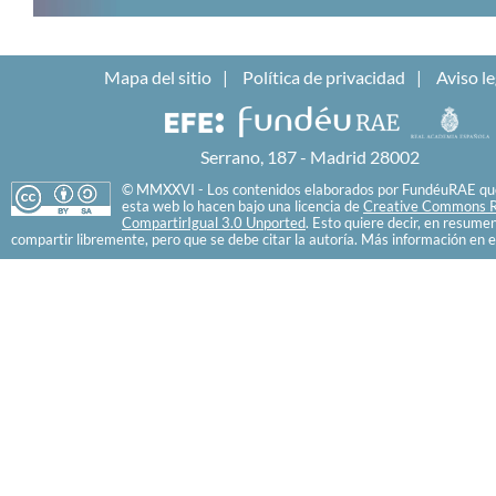
Mapa del sitio
Política de privacidad
Aviso le
Serrano, 187 - Madrid 28002
© MMXXVI - Los contenidos elaborados por FundéuRAE que
esta web lo hacen bajo una licencia de
Creative Commons R
CompartirIgual 3.0 Unported
. Esto quiere decir, en resume
compartir libremente, pero que se debe citar la autoría. Más información en e