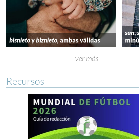
san
,
bisnieto
y
biznieto
, ambas válidas
minú
ver más
Recursos