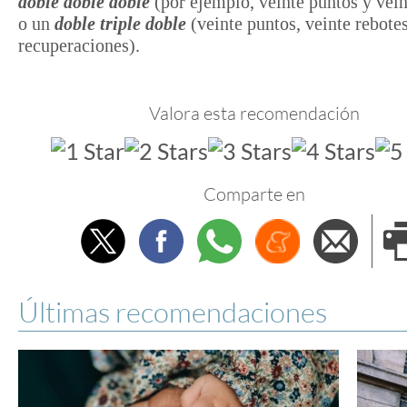
doble doble doble
(por ejemplo, veinte puntos y vein
o un
doble triple doble
(veinte puntos, veinte rebotes
recuperaciones).
Valora esta recomendación
Comparte en
Twitter
Facebook
Whatsapp
Menéame
Envi
e
Últimas recomendaciones