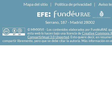
Mapa del sitio
Política de privacidad
Aviso le
Serrano, 187 - Madrid 28002
© MMXXVI - Los contenidos elaborados por FundéuRAE que
esta web lo hacen bajo una licencia de
Creative Commons R
CompartirIgual 3.0 Unported
. Esto quiere decir, en resume
compartir libremente, pero que se debe citar la autoría. Más información en e