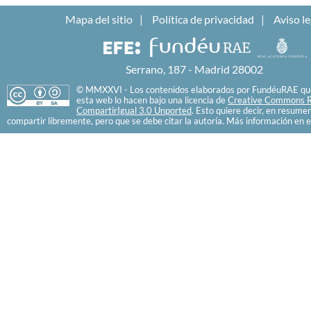
Mapa del sitio
Política de privacidad
Aviso le
Serrano, 187 - Madrid 28002
© MMXXVI - Los contenidos elaborados por FundéuRAE que
esta web lo hacen bajo una licencia de
Creative Commons R
CompartirIgual 3.0 Unported
. Esto quiere decir, en resume
compartir libremente, pero que se debe citar la autoría. Más información en e