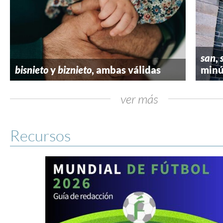
san
,
bisnieto
y
biznieto
, ambas válidas
minú
ver más
Recursos