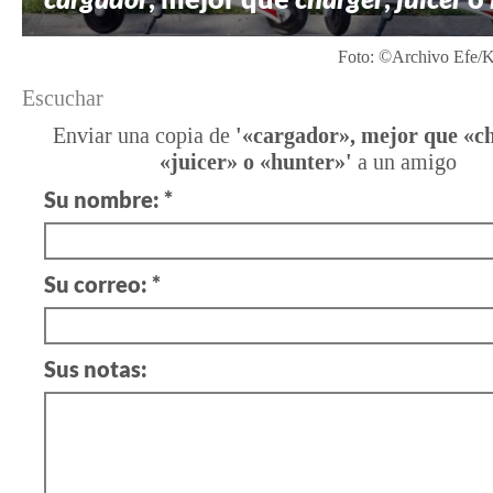
Foto: ©Archivo Efe/Ka
Escuchar
Enviar una copia de
'«cargador», mejor que «c
«juicer» o «hunter»'
a un amigo
Su nombre: *
Su correo: *
Sus notas: