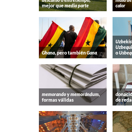
mejor que
media parte
calor
Uzbekis
Uzbequi
Ghana
, pero también
Gana
o
Usbeq
memorando
y
memorándum
,
donació
formas válidas
de reda