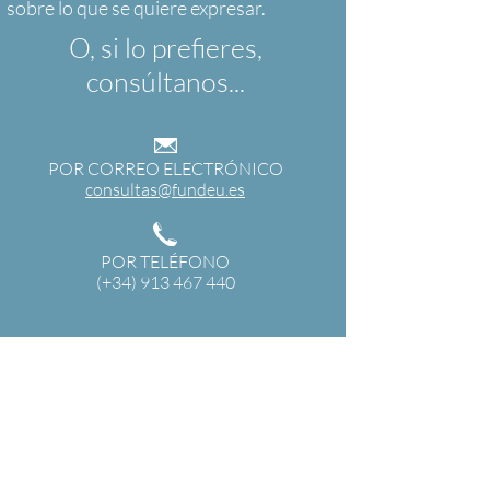
O, si lo prefieres,
consúltanos...
POR CORREO ELECTRÓNICO
consultas@fundeu.es
POR TELÉFONO
(+34) 913 467 440