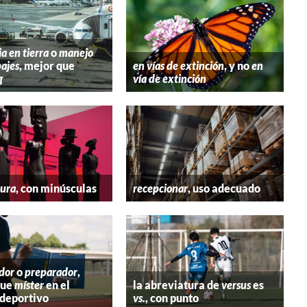
ia en tierra
o
manejo
ajes
, mejor que
en vías de extinción
, y no
en
g
vía de extinción
tura
, con minúsculas
recepcionar
, uso adecuado
dor
o
preparador
,
que
míster
en el
la abreviatura de
versus
es
deportivo
vs.
, con punto