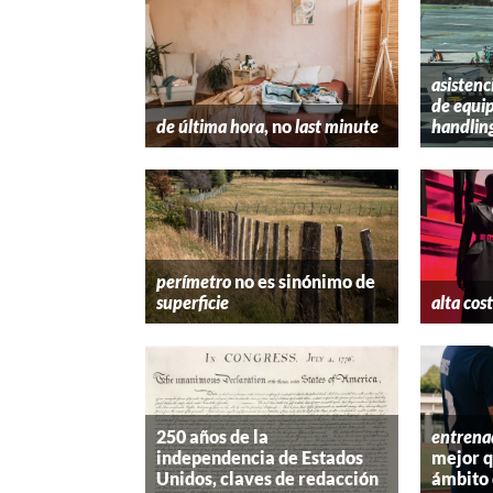
asistenc
de equip
de última hora
, no
last minute
handlin
perímetro
no es sinónimo de
superficie
alta cos
250 años de la
entrena
independencia de Estados
mejor 
Unidos, claves de redacción
ámbito 