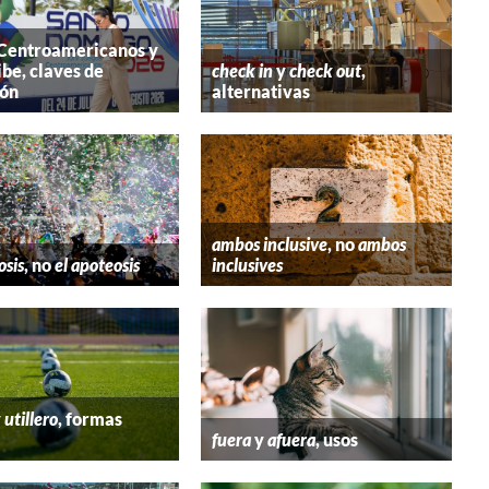
 Centroamericanos y
ibe, claves de
check in
y
check out
,
ión
alternativas
ambos inclusive
, no
ambos
osis
, no
el apoteosis
inclusives
y
utillero
, formas
fuera
y
afuera
, usos