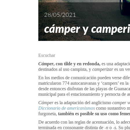
28/05/2021
cámper
y
camperi
Escuchar
Cámper
,
con tilde y en redonda,
es una adaptaci
destinados al uso campista, y
camperizar
es un ve
En los medios de comunicación pueden verse difer
matricularon 774 autocaravanas y ‘campers’ en la 
desde entonces disfrutan de las playas de Guanac
municipal para el estacionamiento y pernocta de
Cámper
es la adaptación del anglicismo
camper v
Diccionario de americanismos
como sustantivo m
furgoneta,
también es posible su uso como feme
De acuerdo con las reglas de acentuación, lo adecua
terminada en consonante distinta de
-n
o
-s
. Su pl