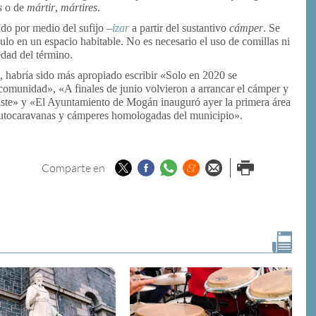
s
o de
mártir
,
mártires
.
ido por medio del sufijo
–
izar
a partir del sustantivo
cámper
. Se
culo en un espacio habitable. No es necesario el uso de comillas ni
edad del término.
s, habría sido más apropiado escribir «Solo en 2020 se
comunidad», «A finales de junio volvieron a arrancar el cámper y
aste» y «El Ayuntamiento de Mogán inauguró ayer la primera área
 autocaravanas y cámperes homologadas del municipio».
Twitter
Facebook
Whatsapp
Menéame
Enviar por
Imprimir
Comparte en
email