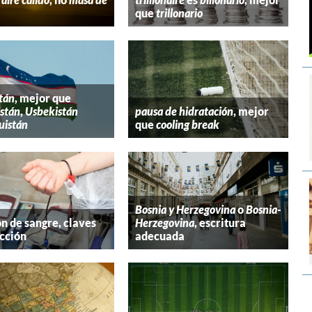
que
trillonario
tán
, mejor que
stán
,
Usbekistán
pausa de hidratación
, mejor
uistán
que
cooling break
Bosnia y Herzegovina
o
Bosnia-
n de sangre, claves
Herzegovina
, escritura
cción
adecuada