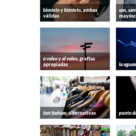
bisnieto
y
biznieto
, ambas
san
,
san
válidas
mayúscu
a voleo
y
al voleo
, grafías
apropiadas
la agua
fast fashion
, alternativas
punto d