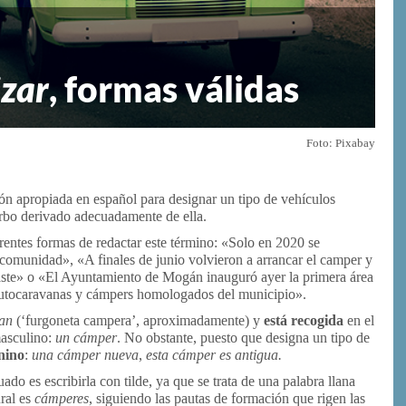
zar
, formas válidas
Foto: Pixabay
ón apropiada en español para designar un tipo de vehículos
rbo derivado adecuadamente de ella.
entes formas de redactar este término: «Solo en 2020 se
comunidad», «A finales de junio volvieron a arrancar el camper y
aste» o «El Ayuntamiento de Mogán inauguró ayer la primera área
 autocaravanas y cámpers homologados del municipio».
an
(‘furgoneta campera’, aproximadamente) y
está recogida
en el
asculino:
un cámper
. No obstante, puesto que designa un tipo de
nino
:
una cámper nueva
,
esta cámper es antigua.
do es escribirla con tilde, ya que se trata de una palabra llana
ural es
cámperes
, siguiendo las pautas de formación que rigen las