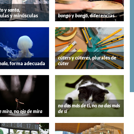
to
y
santa
,
las y minúsculas
bongo
y
bongó
, diferencias
cúters
y
cúteres
, plurales de
mala
, forma adecuada
cúter
no das más de ti
, no
no das más
e mira
, no
ojo de mira
de sí