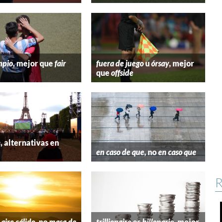
mpio
, mejor que
fair
fuera de juego
u
órsay
, mejor
que
offside
e
, alternativas en
l
en caso de que
, no
en caso que
R
aire cálido
, no
masa de
trillionaire
es
billonario
, mejor