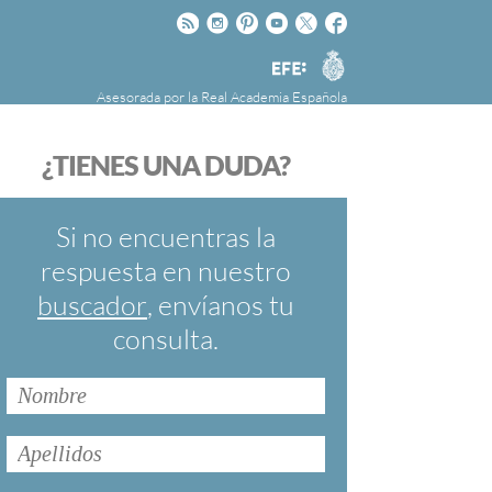
Rss
Instagram
Pinteres
Youtube
Twitter
Facebook
RAE
Agencia
EFE
Asesorada por la
Real Academia Española
nú
NOTICIAS
SOBRE LA FUNDÉURAE
¿TIENES UNA DUDA?
FundéuRAE es una fundación patrocinada por
la Agencia Efe y la Real Academia Española,
cuyo objetivo es colaborar con el buen uso del
Si no encuentras la
español en los medios de comunicación y en
respuesta en nuestro
Internet.
buscador
, envíanos tu
consulta.