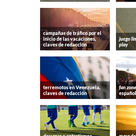
campañas de tráfico por el
inicio de las vacaciones,
juego li
claves de redacción
play
terremotos en Venezuela,
fan zon
claves de redacción
españo
descanso
o
entretiempo
,
masa de 