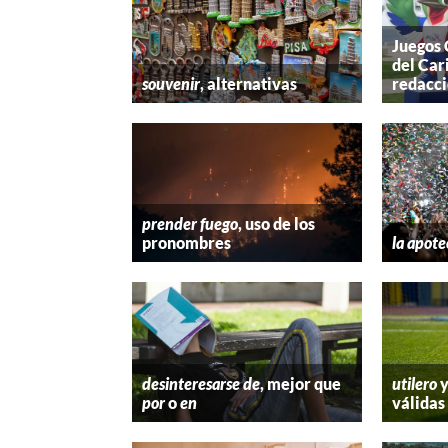
Juegos
del Car
souvenir
, alternativas
redacc
prender fuego
, uso de los
pronombres
la apote
desinteresarse de
, mejor que
utilero
por
o
en
válidas