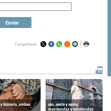
Twitter
Facebook
Whatsapp
Menéame
Enviar por
Imprimir
Comparte en
email
y
biznieto
, ambas
san
,
santo
y
santa
,
mayúsculas y minúsculas