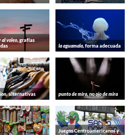
y
al voleo
, grafías
adas
la aguamala
, forma adecuada
hion
, alternativas
punto de mira
, no
ojo de mira
Juegos Centroamericanos y