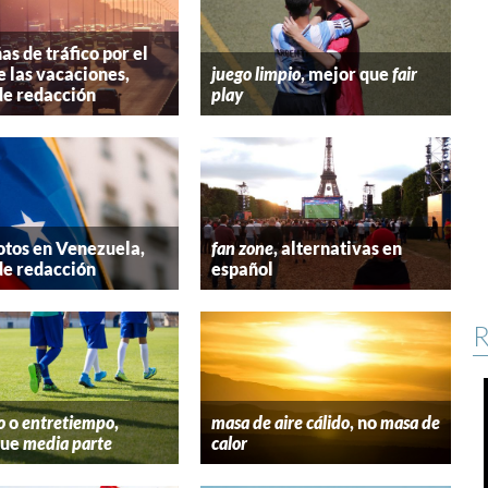
s de tráfico por el
e las vacaciones,
juego limpio
, mejor que
fair
de redacción
play
tos en Venezuela,
fan zone
, alternativas en
de redacción
español
R
o
o
entretiempo
,
masa de aire cálido
, no
masa de
que
media parte
calor