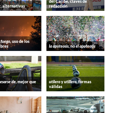
del Caribe, claves de
r
, alternativas
redacción
 fuego
, uso de los
bres
la apoteosis
, no
el apoteosis
esarse de
, mejor que
utilero
y
utillero
, formas
válidas