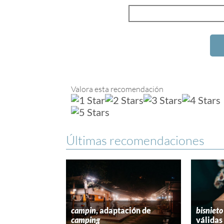
Valora esta recomendación
Últimas recomendaciones
campin
, adaptación de
bisnieto
camping
válidas