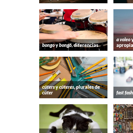
a voleo
bongo
y
bongó
, diferencias
apropi
cúters
y
cúteres
, plurales de
cúter
fast fas