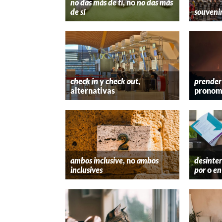
no das más de ti
, no
no das más
de sí
souveni
check in
y
check out
,
prender
alternativas
pronom
ambos inclusive
, no
ambos
desinter
inclusives
por
o
en