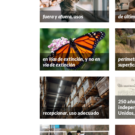
fuera
y
afuera
, usos
de últim
en vías de extinción
, y no
en
perímet
vía de extinción
superfic
250 año
indepen
recepcionar
, uso adecuado
Unidos,