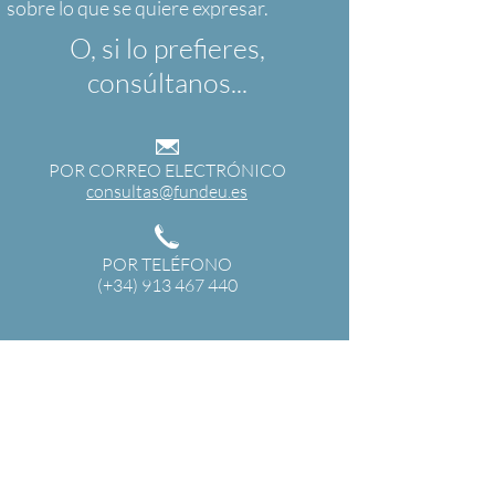
O, si lo prefieres,
consúltanos...
POR CORREO ELECTRÓNICO
consultas@fundeu.es
POR TELÉFONO
(+34) 913 467 440