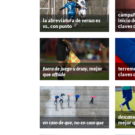
campaña
la abreviatura de
versus
es
inicio d
vs.
, con punto
claves 
fuera de juego
u
órsay
, mejor
terremo
que
offside
claves 
descans
en caso de que
, no
en caso que
mejor 