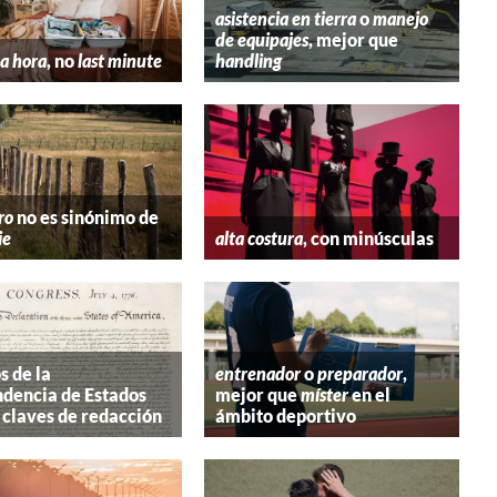
asistencia en tierra
o
manejo
de equipajes
, mejor que
a hora
, no
last minute
handling
ro
no es sinónimo de
ie
alta costura
, con minúsculas
s de la
entrenador
o
preparador
,
dencia de Estados
mejor que
míster
en el
 claves de redacción
ámbito deportivo