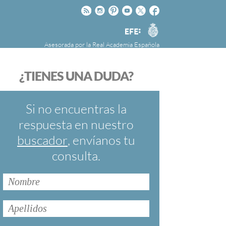
Rss
Instagram
Pinteres
Youtube
Twitter
Facebook
RAE
Agencia
EFE
Asesorada por la
Real Academia Española
nú
NOTICIAS
SOBRE LA FUNDÉURAE
¿TIENES UNA DUDA?
FundéuRAE es una fundación patrocinada por
la Agencia Efe y la Real Academia Española,
cuyo objetivo es colaborar con el buen uso del
Si no encuentras la
español en los medios de comunicación y en
respuesta en nuestro
Internet.
buscador
, envíanos tu
consulta.