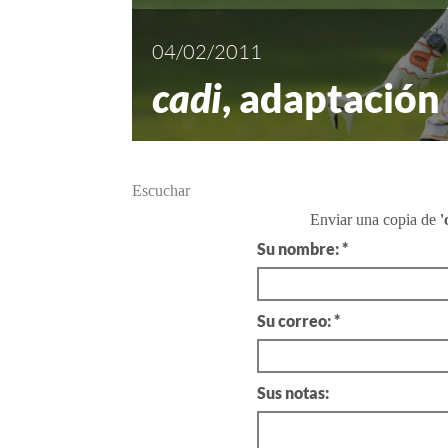
04/02/2011
cadi
, adaptación
Escuchar
Enviar una copia de
'
Su nombre: *
Su correo: *
Sus notas: