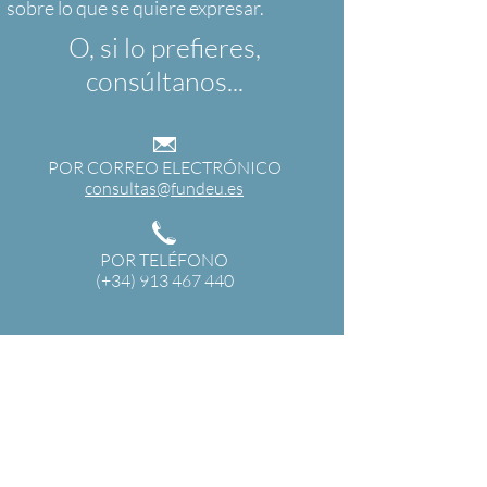
O, si lo prefieres,
consúltanos...
POR CORREO ELECTRÓNICO
consultas@fundeu.es
POR TELÉFONO
(+34) 913 467 440