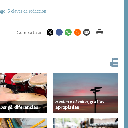
go, 5 claves de redacción
Twitter
Facebook
Whatsapp
Menéame
Enviar por
Imprimir
Comparte en
email
a voleo
y
al voleo
, grafías
y
bongó
, diferencias
apropiadas