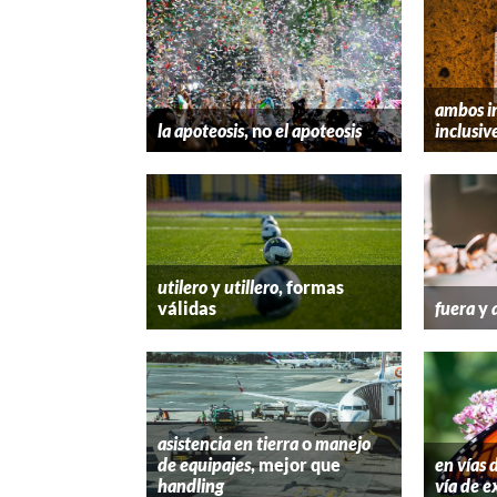
ambos i
la apoteosis
, no
el apoteosis
inclusiv
utilero
y
utillero
, formas
válidas
fuera
y
asistencia en tierra
o
manejo
de equipajes
, mejor que
en vías 
handling
vía de e