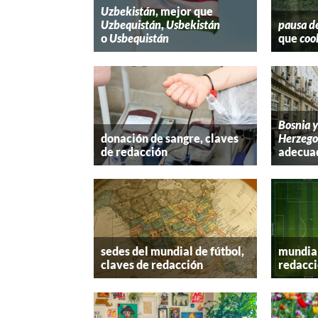
Uzbekistán
, mejor que
Uzbequistán
,
Usbekistán
pausa d
o
Usbequistán
que
coo
Bosnia 
donación de sangre, claves
Herzego
de redacción
adecua
sedes del mundial de fútbol,
mundial
claves de redacción
redacc