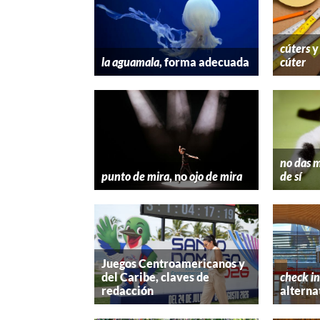
cúters
la aguamala
, forma adecuada
cúter
no das m
punto de mira
, no
ojo de mira
de sí
Juegos Centroamericanos y
del Caribe, claves de
check in
redacción
alterna