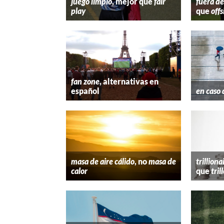
juego limpio
, mejor que
fair
fuera de
play
que
offs
fan zone
, alternativas en
español
en caso 
masa de aire cálido
, no
masa de
trilliona
calor
que
tril