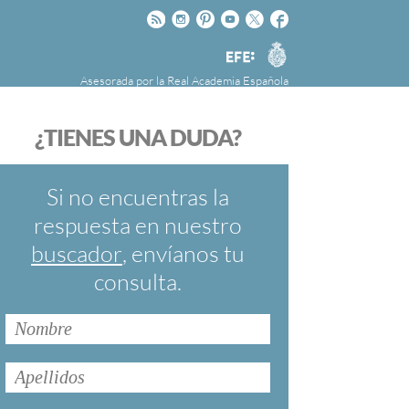
Rss
Instagram
Pinteres
Youtube
Twitter
Facebook
RAE
Agencia
EFE
Asesorada por la
Real Academia Española
nú
NOTICIAS
SOBRE LA FUNDÉURAE
¿TIENES UNA DUDA?
FundéuRAE es una fundación patrocinada por
la Agencia Efe y la Real Academia Española,
cuyo objetivo es colaborar con el buen uso del
Si no encuentras la
español en los medios de comunicación y en
respuesta en nuestro
Internet.
buscador
, envíanos tu
consulta.