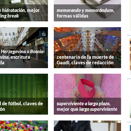
e hidratación
, mejor
memorando
y
memorándum
,
ling break
formas válidas
y Herzegovina
o
Bosnia-
vina
, escritura
centenario de la muerte de
da
Gaudí, claves de redacción
 de fútbol, claves de
superviviente a largo plazo
,
ión
mejor que
largo superviviente