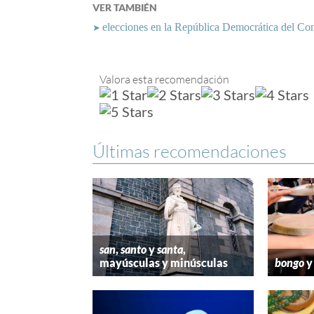
VER TAMBIÉN
elecciones en la República Democrática del Con
➤
Valora esta recomendación
Últimas recomendaciones
san
,
santo
y
santa
,
mayúsculas y minúsculas
bongo