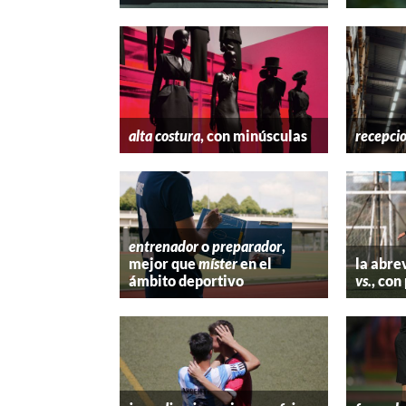
alta costura
, con minúsculas
recepci
entrenador
o
preparador
,
mejor que
míster
en el
la abre
ámbito deportivo
vs.
, con