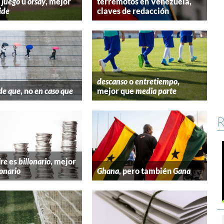
 juego
u
órsay
, mejor
terremotos en Venezuela,
ide
claves de redacción
descanso
o
entretiempo
,
de que
, no
en caso que
mejor que
media parte
R
ire
es
billonario
, mejor
lonario
Ghana
, pero también
Gana