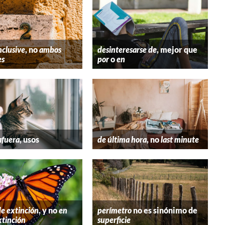
nclusive
, no
ambos
desinteresarse de
, mejor que
es
por
o
en
afuera
, usos
de última hora
, no
last minute
de extinción
, y no
en
perímetro
no es sinónimo de
xtinción
superficie