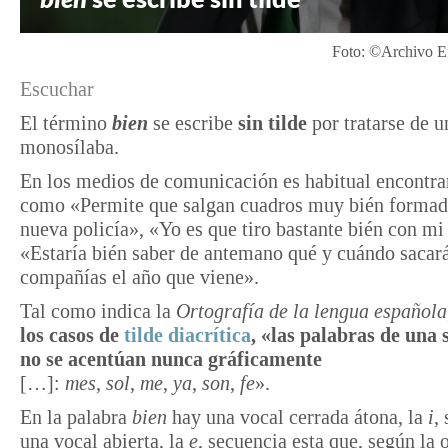
Foto: ©Archivo E
Escuchar
El término
bien
se escribe
sin tilde
por tratarse de u
monosílaba.
En los medios de comunicación es habitual encontrar
como «Permite que salgan cuadros muy bién formad
nueva policía», «Yo es que tiro bastante bién con mi
«Estaría bién saber de antemano qué y cuándo saca
compañías el año que viene».
Tal como indica la
Ortografía de la lengua española
los casos de
tilde diacrítica
, «las palabras de una 
no se acentúan nunca gráficamente
[…]:
mes
,
sol
,
me
,
ya
,
son
,
fe
».
En la palabra
bien
hay una vocal cerrada átona, la
i
,
una vocal abierta, la
e
, secuencia esta que, según la 