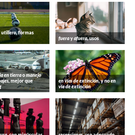
y
utillero
, formas
fuera
y
afuera
, usos
ia en tierra
o
manejo
ajes
, mejor que
en vías de extinción
, y no
en
g
vía de extinción
tura
, con minúsculas
recepcionar
, uso adecuado