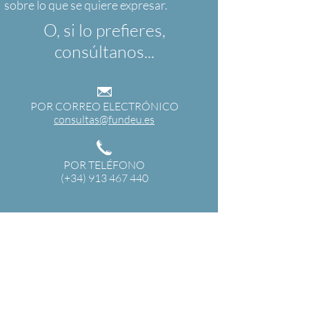
O, si lo prefieres,
consúltanos...
POR CORREO ELECTRÓNICO
consultas@fundeu.es
POR TELÉFONO
(+34) 913 467 440