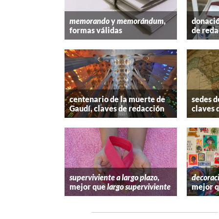
memorando
y
memorándum
,
donació
formas válidas
de reda
centenario de la muerte de
sedes d
Gaudí, claves de redacción
claves 
superviviente a largo plazo
,
decorac
mejor que
largo superviviente
mejor 