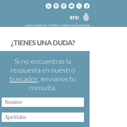
Rss
Instagram
Pinteres
Youtube
Twitter
Facebook
RAE
Agencia
EFE
Asesorada por la
Real Academia Española
nú
NOTICIAS
SOBRE LA FUNDÉURAE
¿TIENES UNA DUDA?
FundéuRAE es una fundación patrocinada por
la Agencia Efe y la Real Academia Española,
cuyo objetivo es colaborar con el buen uso del
Si no encuentras la
español en los medios de comunicación y en
respuesta en nuestro
Internet.
buscador
, envíanos tu
consulta.