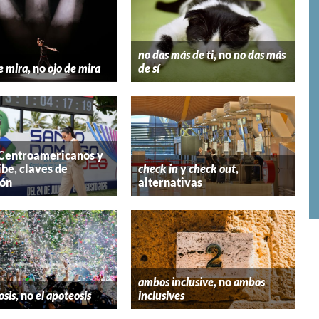
no das más de ti
, no
no das más
e mira
, no
ojo de mira
de sí
 Centroamericanos y
ibe, claves de
check in
y
check out
,
ión
alternativas
ambos inclusive
, no
ambos
osis
, no
el apoteosis
inclusives