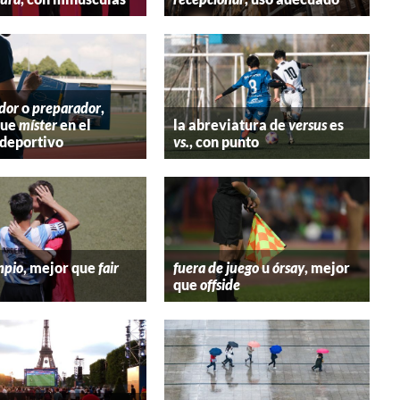
dor
o
preparador
,
que
míster
en el
la abreviatura de
versus
es
deportivo
vs.
, con punto
mpio
, mejor que
fair
fuera de juego
u
órsay
, mejor
que
offside