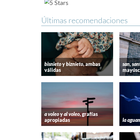
Últimas recomendaciones
bisnieto
y
biznieto
, ambas
san
,
san
válidas
mayúscu
a voleo
y
al voleo
, grafías
apropiadas
la agua