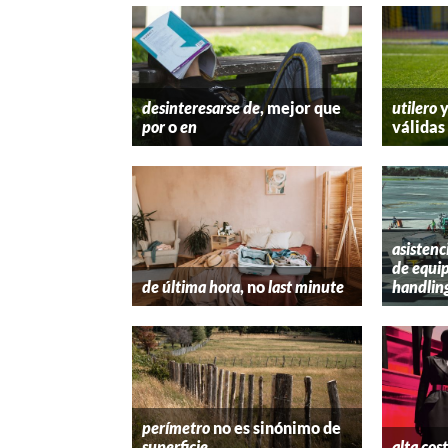
desinteresarse de
, mejor que
utilero
por
o
en
válidas
asistenc
de equip
de última hora
, no
last minute
handlin
perímetro
no es sinónimo de
superficie
alta cos