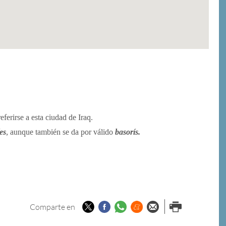
referirse a esta ciudad de Iraq.
es
, aunque también se da por válido
basorís.
Twitter
Facebook
Whatsapp
Menéame
Enviar por
Imprimir
Comparte en
email