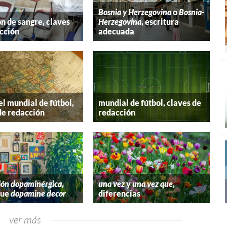
Bosnia y Herzegovina
o
Bosnia-
n de sangre, claves
Herzegovina
, escritura
cción
adecuada
el mundial de fútbol,
mundial de fútbol, claves de
de redacción
redacción
ión dopaminérgica
,
una vez
y
una vez que
,
que
dopamine decor
diferencias
ver más