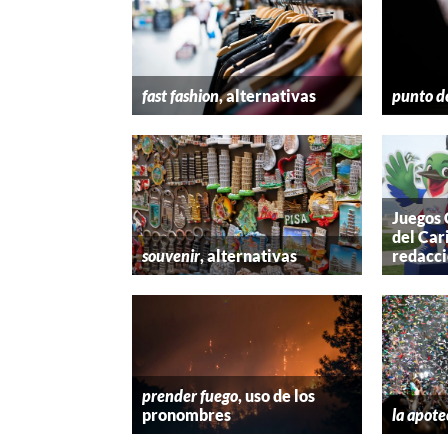
fast fashion
, alternativas
punto d
Juegos
del Car
souvenir
, alternativas
redacc
prender fuego
, uso de los
pronombres
la apote