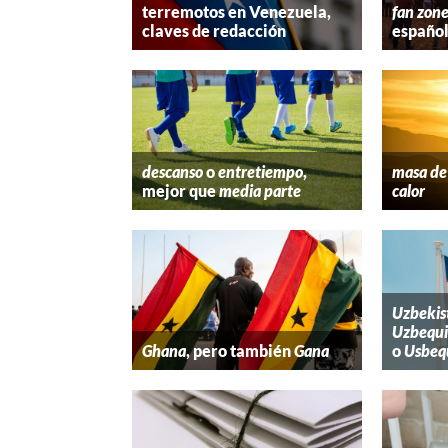
terremotos en Venezuela,
fan zon
claves de redacción
españo
descanso
o
entretiempo
,
masa de 
mejor que
media parte
calor
Uzbekis
Uzbequi
Ghana
, pero también
Gana
o
Usbeq