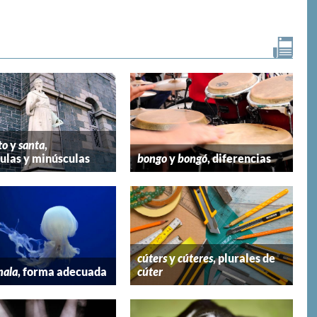
to
y
santa
,
las y minúsculas
bongo
y
bongó
, diferencias
cúters
y
cúteres
, plurales de
mala
, forma adecuada
cúter