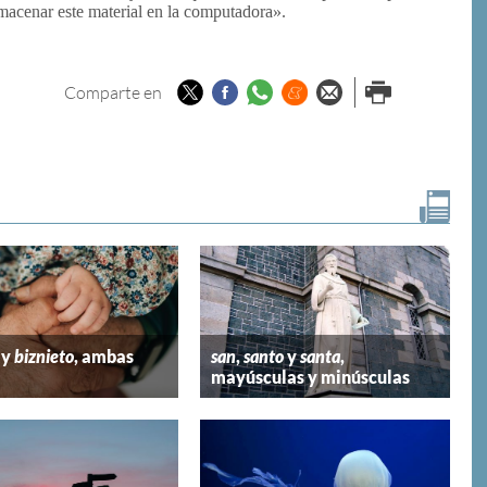
macenar este material en la computadora».
Twitter
Facebook
Whatsapp
Menéame
Enviar por
Imprimir
Comparte en
email
y
biznieto
, ambas
san
,
santo
y
santa
,
mayúsculas y minúsculas