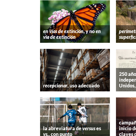
en vías de extinción
, y no
en
perímet
vía de extinción
superfic
250 año
indepen
recepcionar
, uso adecuado
Unidos,
campaña
la abreviatura de
versus
es
inicio d
vs.
, con punto
claves 