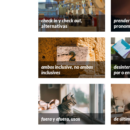
check in
y
check out
,
prender
alternativas
pronom
ambos inclusive
, no
ambos
desinter
inclusives
por
o
en
fuera
y
afuera
, usos
de últim