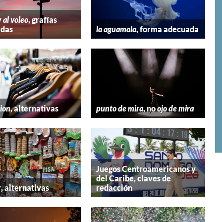
y
al voleo
, grafías
adas
la aguamala
, forma adecuada
hion
, alternativas
punto de mira
, no
ojo de mira
Juegos Centroamericanos y
del Caribe, claves de
r
, alternativas
redacción