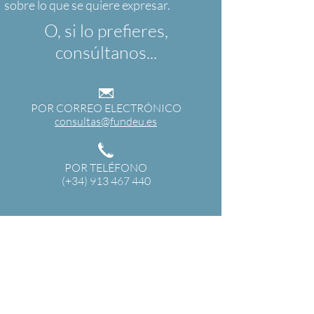
O, si lo prefieres,
consúltanos...
POR CORREO ELECTRÓNICO
consultas@fundeu.es
POR TELÉFONO
(+34) 913 467 440