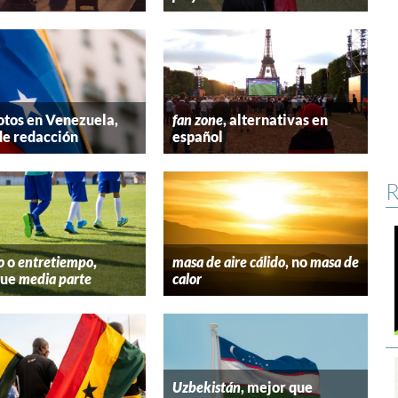
tos en Venezuela,
fan zone
, alternativas en
de redacción
español
R
o
o
entretiempo
,
masa de aire cálido
, no
masa de
que
media parte
calor
Uzbekistán
, mejor que