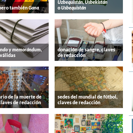
Uzbequistán
,
Usbekistán
 pero también
Gana
o
Usbequistán
ndo
y
memorándum
,
donación de sangre, claves
válidas
de redacción
rio de la muerte de
sedes del mundial de fútbol,
claves de redacción
claves de redacción