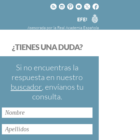
Rss
Instagram
Pinteres
Youtube
Twitter
Facebook
RAE
Agencia
EFE
Asesorada por la
Real Academia Española
nú
NOTICIAS
SOBRE LA FUNDÉURAE
¿TIENES UNA DUDA?
FundéuRAE es una fundación patrocinada por
la Agencia Efe y la Real Academia Española,
cuyo objetivo es colaborar con el buen uso del
Si no encuentras la
español en los medios de comunicación y en
respuesta en nuestro
Internet.
buscador
, envíanos tu
consulta.