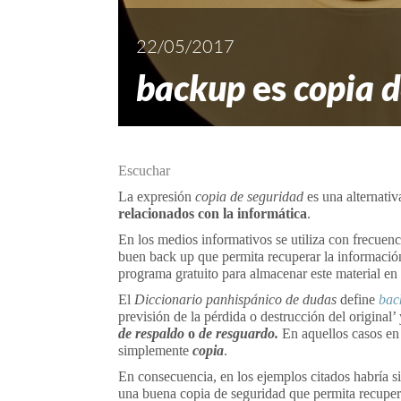
22/05/2017
backup
es
copia 
Escuchar
La expresión
copia de seguridad
es una alternativ
relacionados con la informática
.
En los medios informativos se utiliza con frecuenci
buen back up que permita recuperar la informació
programa gratuito para almacenar este material en
El
Diccionario panhispánico de dudas
define
bac
previsión de la pérdida o destrucción del original’
de
respaldo
o
de resguardo.
En aquellos casos en
simplemente
copia
.
En consecuencia, en los ejemplos citados habría sid
una buena copia de seguridad que permita recupera