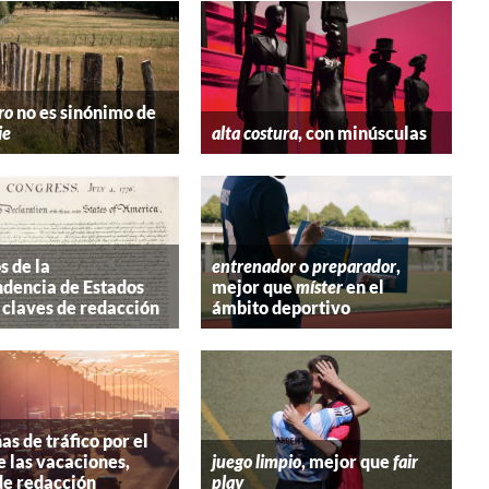
ro
no es sinónimo de
ie
alta costura
, con minúsculas
s de la
entrenador
o
preparador
,
dencia de Estados
mejor que
míster
en el
 claves de redacción
ámbito deportivo
s de tráfico por el
e las vacaciones,
juego limpio
, mejor que
fair
de redacción
play