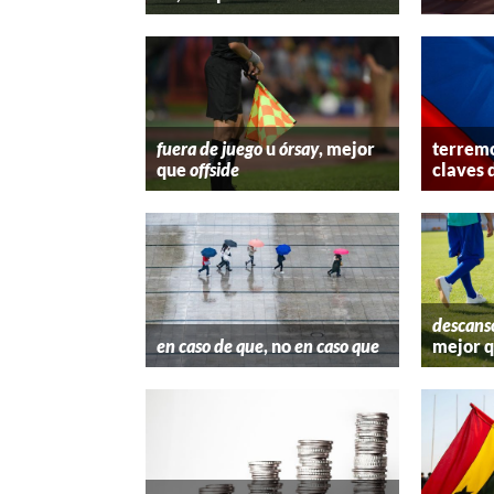
fuera de juego
u
órsay
, mejor
terremo
que
offside
claves 
descans
en caso de que
, no
en caso que
mejor 