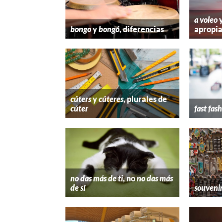
a voleo
bongo
y
bongó
, diferencias
apropi
cúters
y
cúteres
, plurales de
cúter
fast fas
no das más de ti
, no
no das más
de sí
souveni