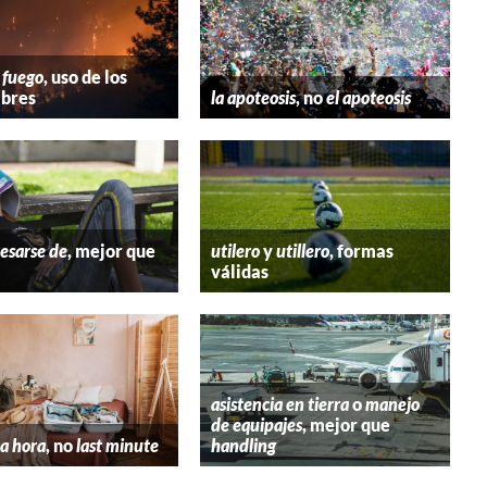
 fuego
, uso de los
bres
la apoteosis
, no
el apoteosis
esarse de
, mejor que
utilero
y
utillero
, formas
válidas
asistencia en tierra
o
manejo
de equipajes
, mejor que
a hora
, no
last minute
handling