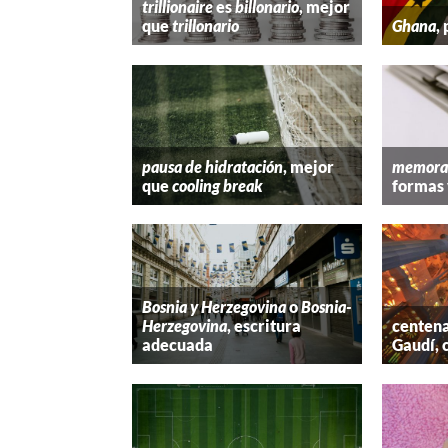
trillionaire
es
billonario
, mejor
que
trillonario
Ghana
,
pausa de hidratación
, mejor
memora
que
cooling break
formas 
Bosnia y Herzegovina
o
Bosnia-
Herzegovina
, escritura
centena
adecuada
Gaudí, 