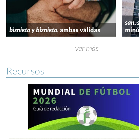
san
,
bisnieto
y
biznieto
, ambas válidas
minú
ver más
Recursos