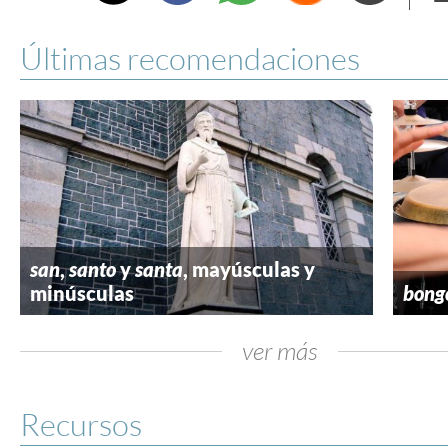
e
Últimas recomendaciones
san
,
santo
y
santa
, mayúsculas y
minúsculas
bong
ver más
Recursos