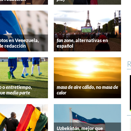
tos en Venezuela,
fan zone
, alternativas en
de redacción
español
R
o
o
entretiempo
,
masa de aire cálido
, no
masa de
que
media parte
calor
Uzbekistán
, mejor que