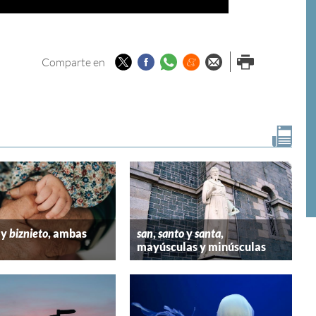
Twitter
Facebook
Whatsapp
Menéame
Enviar por
Imprimir
Comparte en
email
y
biznieto
, ambas
san
,
santo
y
santa
,
mayúsculas y minúsculas