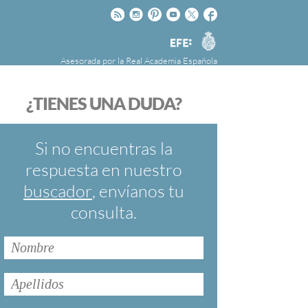
Rss
Instagram
Pinteres
Youtube
Twitter
Facebook
RAE
Agencia
EFE
Asesorada por la
Real Academia Española
nú
NOTICIAS
SOBRE LA FUNDÉURAE
¿TIENES UNA DUDA?
FundéuRAE es una fundación patrocinada por
la Agencia Efe y la Real Academia Española,
cuyo objetivo es colaborar con el buen uso del
Si no encuentras la
español en los medios de comunicación y en
respuesta en nuestro
Internet.
buscador
, envíanos tu
consulta.