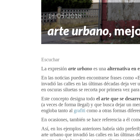
18/05/2018
arte urbano
, mej
Escuchar
La expresión
arte urbano
es una
alternativa en 
En las noticias pueden encontrarse frases como «El
invadió las calles en las últimas décadas deja ver
en oscuras siluetas se recorta por primera vez para
Este concepto designa todo
el arte que se desarro
(a veces de forma ilegal) y que busca dejar un mens
engloba tanto al
grafiti
como a otras formas diferent
En ocasiones, también se hace referencia a él co
Así, en los ejemplos anteriores habría sido prefer
arte urbano
que invadió las calles en las últimas 