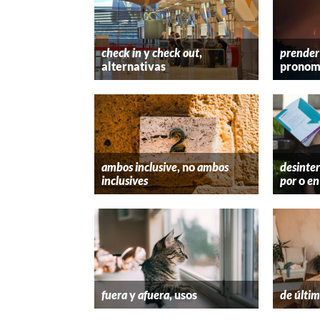
check in
y
check out
,
prender
alternativas
pronom
ambos inclusive
, no
ambos
desinter
inclusives
por
o
en
fuera
y
afuera
, usos
de últim