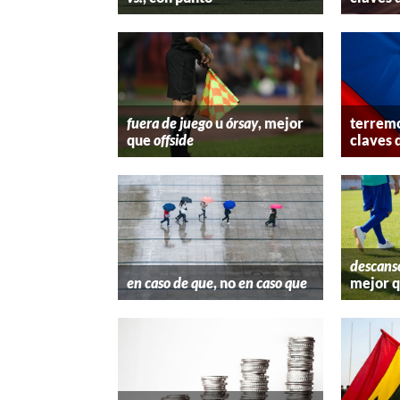
fuera de juego
u
órsay
, mejor
terremo
que
offside
claves 
descans
en caso de que
, no
en caso que
mejor 