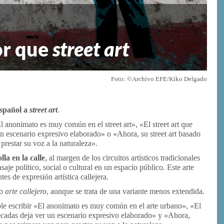
or que
street art
Foto: ©Archivo EFE/Kiko Delgado
español a
street art
.
 anonimato es muy común en el street art», «El street art que
 un escenario expresivo elaborado» o «Ahora, su street art basado
 prestar su voz a la naturaleza».
lla en la calle
, al margen de los circuitos artísticos tradicionales
aje político, social o cultural en un espacio público. Este arte
es de expresión artística callejera.
mo
arte callejero,
aunque se trata de una variante menos extendida
.
ible escribir «El anonimato es muy común en el arte urbano», «El
décadas deja ver un escenario expresivo elaborado» y «Ahora,