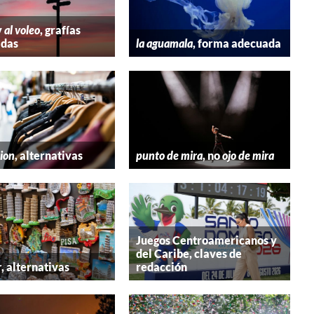
y
al voleo
, grafías
adas
la aguamala
, forma adecuada
hion
, alternativas
punto de mira
, no
ojo de mira
Juegos Centroamericanos y
del Caribe, claves de
r
, alternativas
redacción