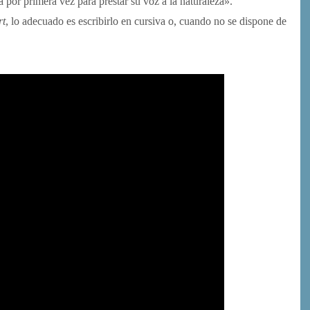
a por primera vez para prestar su voz a la naturaleza».
rt
, lo adecuado es escribirlo en cursiva o, cuando no se dispone de