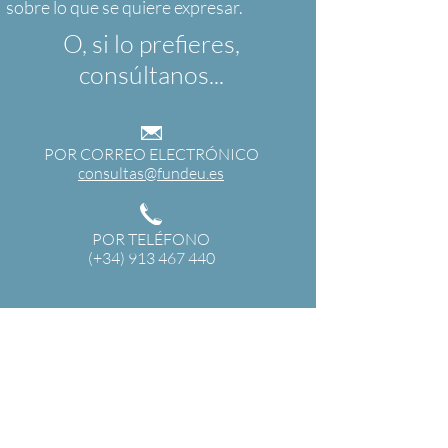
O, si lo prefieres,
consúltanos...
POR CORREO ELECTRÓNICO
consultas@fundeu.es
POR TELÉFONO
(+34) 913 467 440