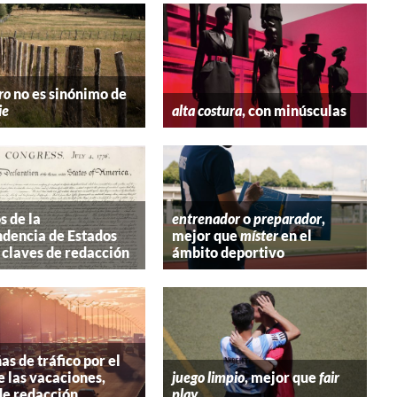
ro
no es sinónimo de
ie
alta costura
, con minúsculas
s de la
entrenador
o
preparador
,
dencia de Estados
mejor que
míster
en el
 claves de redacción
ámbito deportivo
s de tráfico por el
e las vacaciones,
juego limpio
, mejor que
fair
de redacción
play