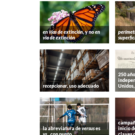
en vías de extinción
, y no
en
perímet
vía de extinción
superfic
250 año
indepen
recepcionar
, uso adecuado
Unidos,
campaña
la abreviatura de
versus
es
inicio d
vs.
, con punto
claves 