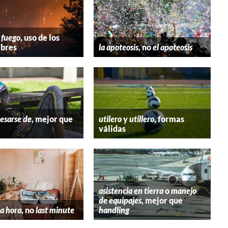
 fuego
, uso de los
bres
la apoteosis
, no
el apoteosis
esarse de
, mejor que
utilero
y
utillero
, formas
válidas
asistencia en tierra
o
manejo
de equipajes
, mejor que
a hora
, no
last minute
handling