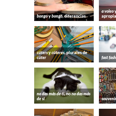
a voleo
bongo
y
bongó
, diferencias
apropi
cúters
y
cúteres
, plurales de
cúter
fast fas
no das más de ti
, no
no das más
de sí
souveni