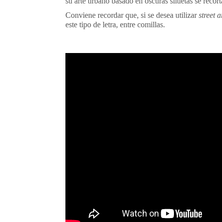
su arte urbano basado en oscuras siluetas se recort
Conviene recordar que, si se desea utilizar
street a
este tipo de letra, entre comillas.