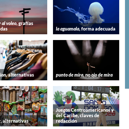
y
al voleo
, grafías
adas
la aguamala
, forma adecuada
hion
, alternativas
punto de mira
, no
ojo de mira
Juegos Centroamericanos y
del Caribe, claves de
r
, alternativas
redacción