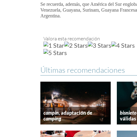
Se recuerda, además, que América del Sur engloba
Venezuela, Guayana, Surinam, Guayana Francesa, 
Argentina.
Valora esta recomendación
Últimas recomendaciones
campin
, adaptación de
bisnieto
camping
válidas