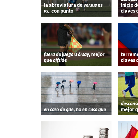
la abreviatura de
versus
es
inicio d
vs.
, con punto
claves 
fuera de juego
u
órsay
, mejor
terremo
que
offside
claves 
descans
en caso de que
, no
en caso que
mejor 