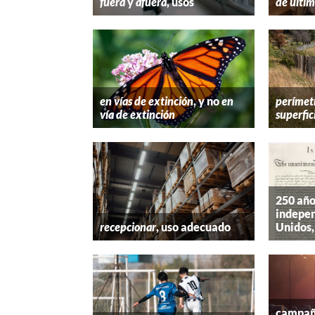
fuera
y
afuera
, usos
de últim
en vías de extinción
, y no
en
perímet
vía de extinción
superfic
250 año
indepen
recepcionar
, uso adecuado
Unidos,
campaña