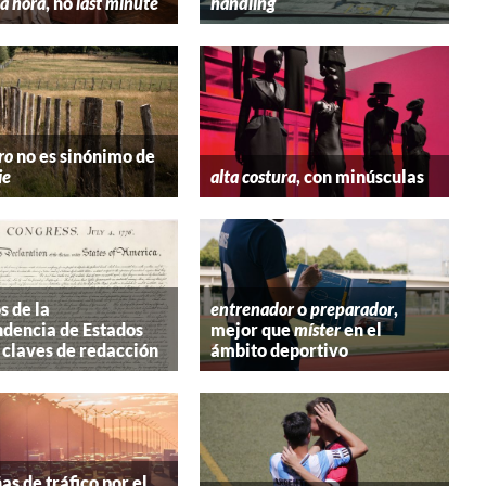
a hora
, no
last minute
handling
ro
no es sinónimo de
ie
alta costura
, con minúsculas
s de la
entrenador
o
preparador
,
dencia de Estados
mejor que
míster
en el
 claves de redacción
ámbito deportivo
s de tráfico por el