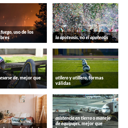
 fuego
, uso de los
bres
la apoteosis
, no
el apoteosis
esarse de
, mejor que
utilero
y
utillero
, formas
válidas
asistencia en tierra
o
manejo
de equipajes
, mejor que