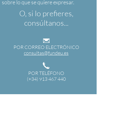
O, si lo prefieres,
consúltanos...
POR CORREO ELECTRÓNICO
consultas@fundeu.es
POR TELÉFONO
(+34) 913 467 440