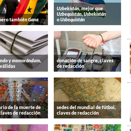
Uzbekistán
, mejor que
Uzbequistán
,
Usbekistán
 pero también
Gana
o
Usbequistán
ndo
y
memorándum
,
donación de sangre, claves
válidas
de redacción
rio de la muerte de
sedes del mundial de fútbol,
claves de redacción
claves de redacción