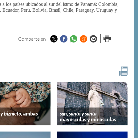
 a los países ubicados al sur del istmo de Panamá: Colombia,
Ecuador, Perú, Bolivia, Brasil, Chile, Paraguay, Uruguay y
Twitter
Facebook
Whatsapp
Menéame
Enviar por
Imprimir
Comparte en
email
y
biznieto
, ambas
san
,
santo
y
santa
,
mayúsculas y minúsculas