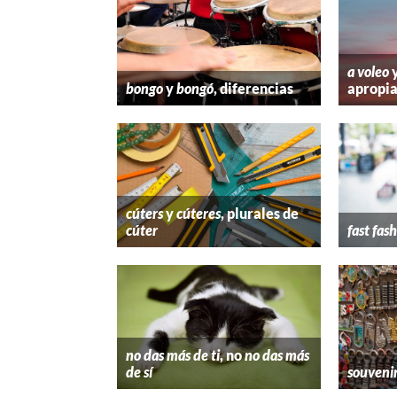
a voleo
bongo
y
bongó
, diferencias
apropi
cúters
y
cúteres
, plurales de
cúter
fast fas
no das más de ti
, no
no das más
de sí
souveni