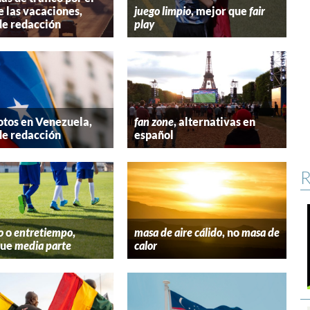
e las vacaciones,
juego limpio
, mejor que
fair
de redacción
play
tos en Venezuela,
fan zone
, alternativas en
de redacción
español
R
o
o
entretiempo
,
masa de aire cálido
, no
masa de
que
media parte
calor