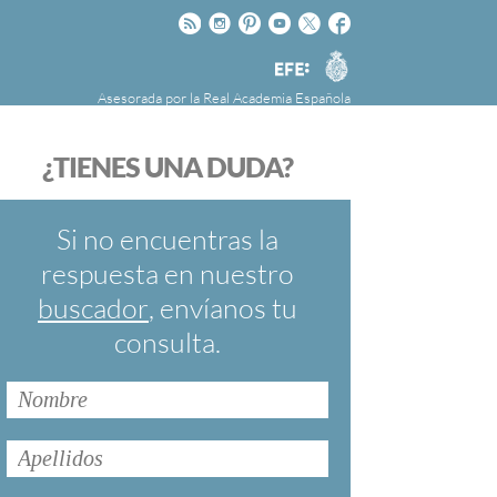
Rss
Instagram
Pinteres
Youtube
Twitter
Facebook
RAE
Agencia
EFE
Asesorada por la
Real Academia Española
nú
NOTICIAS
SOBRE LA FUNDÉURAE
¿TIENES UNA DUDA?
FundéuRAE es una fundación patrocinada por
la Agencia Efe y la Real Academia Española,
cuyo objetivo es colaborar con el buen uso del
Si no encuentras la
español en los medios de comunicación y en
respuesta en nuestro
Internet.
buscador
, envíanos tu
consulta.