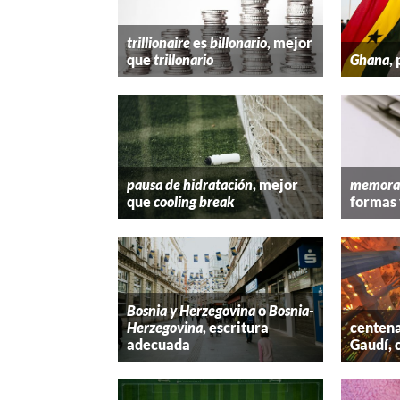
trillionaire
es
billonario
, mejor
que
trillonario
Ghana
,
pausa de hidratación
, mejor
memora
que
cooling break
formas 
Bosnia y Herzegovina
o
Bosnia-
Herzegovina
, escritura
centena
adecuada
Gaudí, 