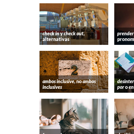
check in
y
check out
,
prender
alternativas
pronom
ambos inclusive
, no
ambos
desinter
inclusives
por
o
en