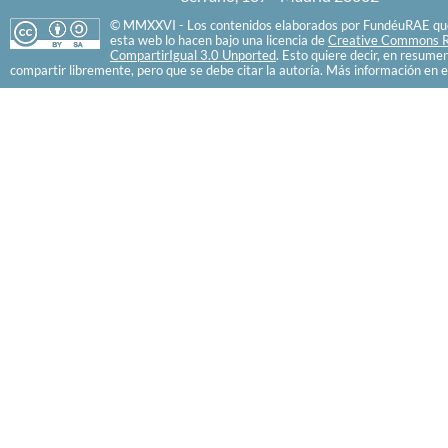
© MMXXVI - Los contenidos elaborados por FundéuRAE que
esta web lo hacen bajo una licencia de
Creative Commons R
CompartirIgual 3.0 Unported
. Esto quiere decir, en resume
compartir libremente, pero que se debe citar la autoría. Más información en e