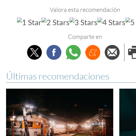
Valora esta recomendación
Comparte en
Twitter
Facebook
Whatsapp
Menéame
Envi
e
Últimas recomendaciones