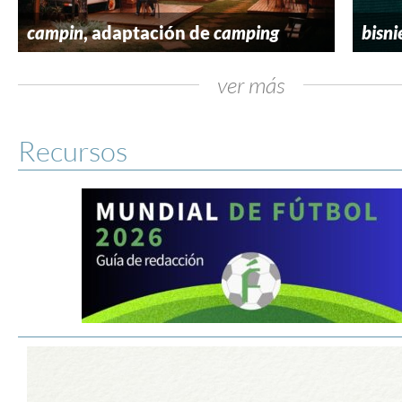
campin
, adaptación de
camping
bisni
ver más
Recursos