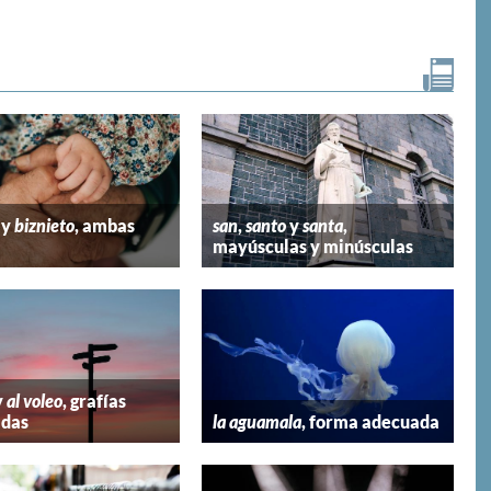
y
biznieto
, ambas
san
,
santo
y
santa
,
mayúsculas y minúsculas
y
al voleo
, grafías
adas
la aguamala
, forma adecuada