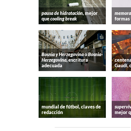
pausa de hidratación
, mejor
memora
que
cooling break
formas 
Bosnia y Herzegovina
o
Bosnia-
Herzegovina
, escritura
centena
adecuada
Gaudí, 
mundial de fútbol, claves de
superviv
redacción
mejor 