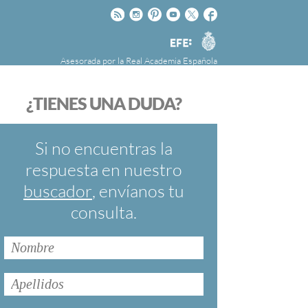
Rss
Instagram
Pinteres
Youtube
Twitter
Facebook
RAE
Agencia
EFE
Asesorada por la
Real Academia Española
nú
NOTICIAS
SOBRE LA FUNDÉURAE
¿TIENES UNA DUDA?
FundéuRAE es una fundación patrocinada por
la Agencia Efe y la Real Academia Española,
cuyo objetivo es colaborar con el buen uso del
Si no encuentras la
español en los medios de comunicación y en
respuesta en nuestro
Internet.
buscador
, envíanos tu
consulta.