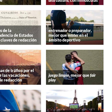
ie
alta costura
, con minúsculas
s de la
entrenador
o
preparador
,
dencia de Estados
mejor que
míster
en el
 claves de redacción
ámbito deportivo
s de tráfico por el
e las vacaciones,
juego limpio
, mejor que
fair
de redacción
play