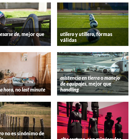
esarse de
, mejor que
utilero
y
utillero
, formas
válidas
asistencia en tierra
o
manejo
de equipajes
, mejor que
a hora
, no
last minute
handling
ro
no es sinónimo de