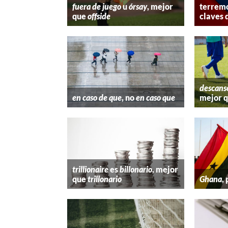
fuera de juego
u
órsay
, mejor
terremo
que
offside
claves 
descans
en caso de que
, no
en caso que
mejor 
trillionaire
es
billonario
, mejor
que
trillonario
Ghana
,