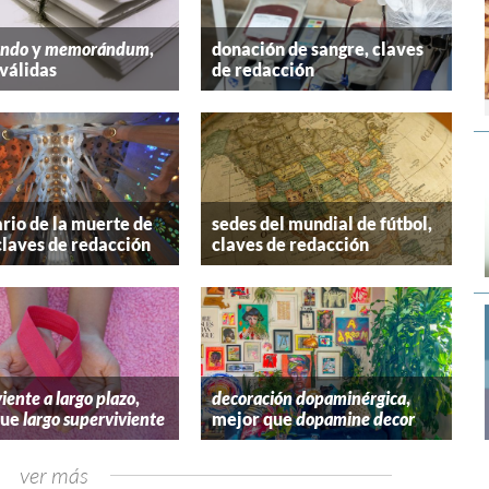
ndo
y
memorándum
,
donación de sangre, claves
válidas
de redacción
rio de la muerte de
sedes del mundial de fútbol,
claves de redacción
claves de redacción
iente a largo plazo
,
decoración dopaminérgica
,
que
largo superviviente
mejor que
dopamine decor
ver más