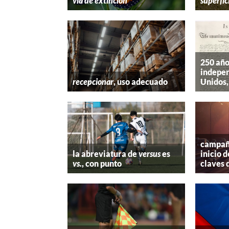
vía de extinción
superfic
250 año
indepen
recepcionar
, uso adecuado
Unidos,
campaña
la abreviatura de
versus
es
inicio d
vs.
, con punto
claves 