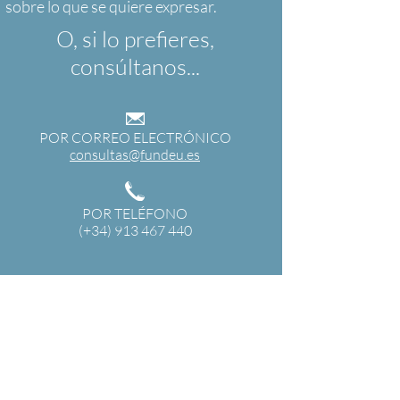
O, si lo prefieres,
consúltanos...
POR CORREO ELECTRÓNICO
consultas@fundeu.es
POR TELÉFONO
(+34) 913 467 440