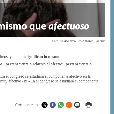
 mismo que
afectuoso
Foto: ©Ar5chivo Efe/Antonio Lacerda
nimos, ya que
no significan lo mismo
.
vo
,
‘perteneciente o relativo al afecto’; ‘perteneciente o
En el congreso se estudiará el componente afectivo en la
muy afectivo» ni «En el congreso se estudiará el componente
Twitter
Facebook
Whatsapp
Menéame
Enviar por
Imprimir
Comparte en
email