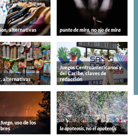
hion
, alternativas
punto de mira
, no
ojo de mira
Juegos Centroamericanos y
del Caribe, claves de
r
, alternativas
redacción
 fuego
, uso de los
bres
la apoteosis
, no
el apoteosis