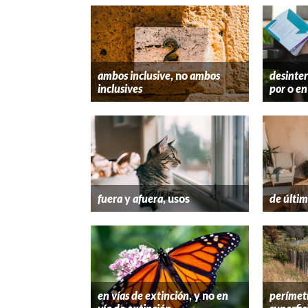
ambos inclusive
, no
ambos
desinter
inclusives
por
o
en
fuera
y
afuera
, usos
de últim
en vías de extinción
, y no
en
perímet