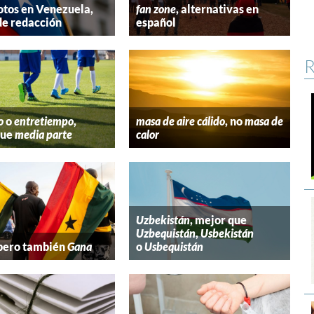
tos en Venezuela,
fan zone
, alternativas en
de redacción
español
R
o
o
entretiempo
,
masa de aire cálido
, no
masa de
que
media parte
calor
Uzbekistán
, mejor que
Uzbequistán
,
Usbekistán
 pero también
Gana
o
Usbequistán