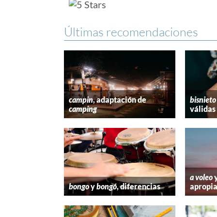
Últimas recomendaciones
campin
, adaptación de
bisnieto
camping
válidas
a voleo
bongo
y
bongó
, diferencias
apropi