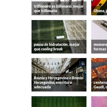
trillionaire
es
billonario
, mejor
que
trillonario
Ghana
,
pausa de hidratación
, mejor
memora
que
cooling break
formas 
Bosnia y Herzegovina
o
Bosnia-
Herzegovina
, escritura
centena
adecuada
Gaudí, 