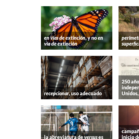
en vías de extinción
, y no
en
perímet
vía de extinción
superfic
250 año
indepen
recepcionar
, uso adecuado
Unidos,
campaña
la abreviatura de
versus
es
inicio d