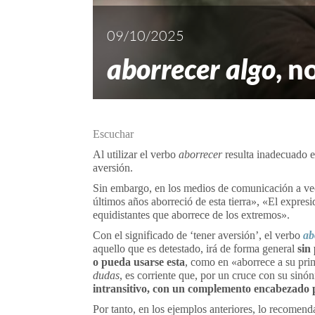
09/10/2025
aborrecer algo
, n
Escuchar
Al utilizar el verbo
aborrecer
resulta inadecuado 
aversión.
Sin embargo, en los medios de comunicación a vec
últimos años aborreció de esta tierra», «El expre
equidistantes que aborrece de los extremos».
Con el significado de ‘tener aversión’, el verbo
ab
aquello que es detestado, irá de forma general
sin
o pueda usarse esta
, como en «aborrece a su pr
dudas
, es corriente que, por un cruce con su sin
intransitivo, con un complemento encabezado 
Por tanto, en los ejemplos anteriores, lo recomend