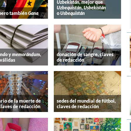
Uzbekistán
, mejor que
Uzbequistán
,
Usbekistán
 pero también
Gana
o
Usbequistán
ndo
y
memorándum
,
donación de sangre, claves
válidas
de redacción
rio de la muerte de
sedes del mundial de fútbol,
claves de redacción
claves de redacción