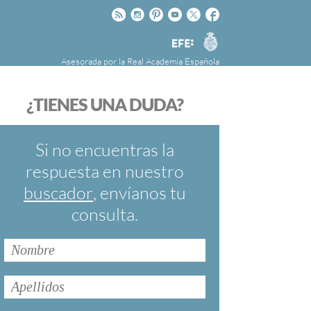
Rss
Instagram
Pinteres
Youtube
Twitter
Facebook
RAE
Agencia
EFE
Asesorada por la
Real Academia Española
nú
NOTICIAS
SOBRE LA FUNDÉURAE
¿TIENES UNA DUDA?
FundéuRAE es una fundación patrocinada por
la Agencia Efe y la Real Academia Española,
cuyo objetivo es colaborar con el buen uso del
Si no encuentras la
español en los medios de comunicación y en
respuesta en nuestro
Internet.
buscador
, envíanos tu
consulta.