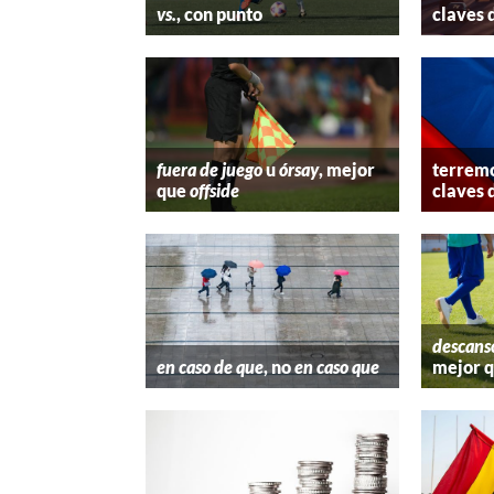
vs.
, con punto
claves 
fuera de juego
u
órsay
, mejor
terremo
que
offside
claves 
descans
en caso de que
, no
en caso que
mejor 