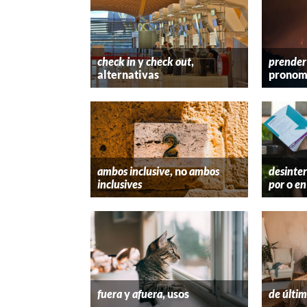
check in
y
check out
,
prender
alternativas
pronom
ambos inclusive
, no
ambos
desinter
inclusives
por
o
en
fuera
y
afuera
, usos
de últim