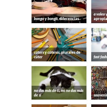
a voleo
bongo
y
bongó
, diferencias
apropi
cúters
y
cúteres
, plurales de
cúter
fast fas
no das más de ti
, no
no das más
de sí
souveni