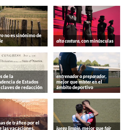
ro
no es sinónimo de
ie
alta costura
, con minúsculas
s de la
entrenador
o
preparador
,
dencia de Estados
mejor que
míster
en el
 claves de redacción
ámbito deportivo
s de tráfico por el
e las vacaciones,
juego limpio
, mejor que
fair