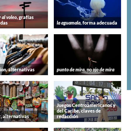
y
al voleo
, grafías
adas
la aguamala
, forma adecuada
hion
, alternativas
punto de mira
, no
ojo de mira
Juegos Centroamericanos y
del Caribe, claves de
r
, alternativas
redacción