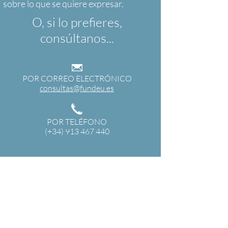
O, si lo prefieres,
consúltanos...
POR CORREO ELECTRÓNICO
consultas@fundeu.es
POR TELÉFONO
(+34) 913 467 440