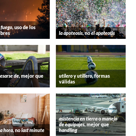
 fuego
, uso de los
bres
la apoteosis
, no
el apoteosis
esarse de
, mejor que
utilero
y
utillero
, formas
válidas
asistencia en tierra
o
manejo
de equipajes
, mejor que
a hora
, no
last minute
handling