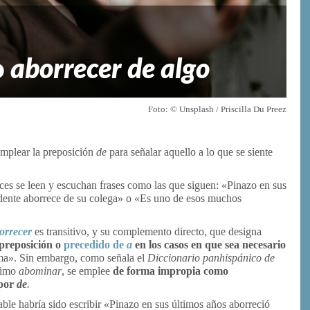
o
aborrecer de algo
Foto: © Unsplash / Priscilla Du Preez
emplear la preposición
de
para señalar aquello a lo que se siente
es se leen y escuchan frases como las que siguen: «Pinazo en sus
sidente aborrece de su colega» o «Es uno de esos muchos
orrecer
es transitivo, y su complemento directo, que designa
 preposición
o
precedido de
a
en los casos en que sea necesario
ima». Sin embargo, como señala el
Diccionario panhispánico de
ónimo
abominar
, se emplee
de forma impropia como
por
de
.
able habría sido escribir «Pinazo en sus últimos años aborreció