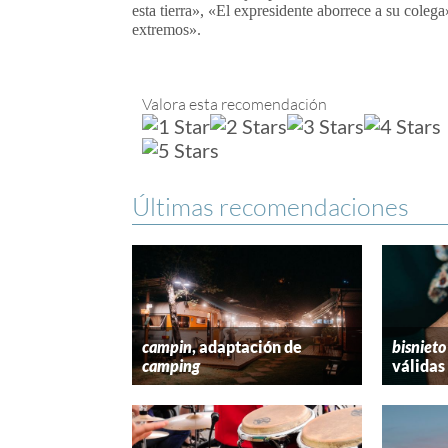
esta tierra», «El expresidente aborrece a su cole
extremos».
Valora esta recomendación
Últimas recomendaciones
campin
, adaptación de
bisnieto
camping
válidas