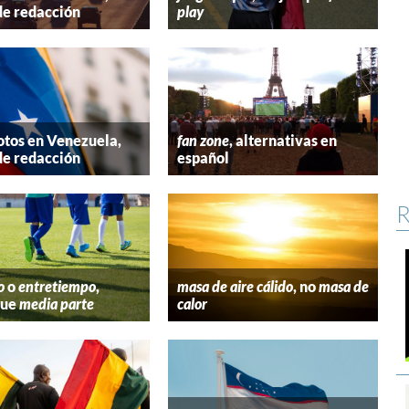
de redacción
play
tos en Venezuela,
fan zone
, alternativas en
de redacción
español
R
o
o
entretiempo
,
masa de aire cálido
, no
masa de
que
media parte
calor