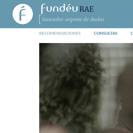
FundéuRAE
- Fundación
del Español
Buscar
Urgente
RECOMENDACIONES
CONSULTAS