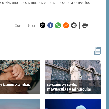
ga» o «Es uno de esos muchos equidistantes que aborrece los
Twitter
Facebook
Whatsapp
Menéame
Enviar por
Imprimir
Comparte en
email
y
biznieto
, ambas
san
,
santo
y
santa
,
mayúsculas y minúsculas