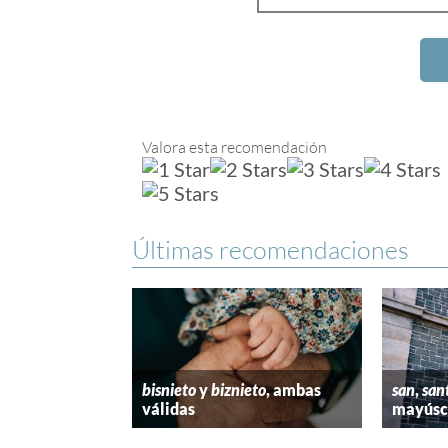
Valora esta recomendación
Últimas recomendaciones
bisnieto
y
biznieto
, ambas
san
,
san
válidas
mayúscu