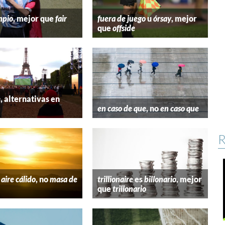
mpio
, mejor que
fair
fuera de juego
u
órsay
, mejor
que
offside
e
, alternativas en
l
en caso de que
, no
en caso que
R
aire cálido
, no
masa de
trillionaire
es
billonario
, mejor
que
trillonario