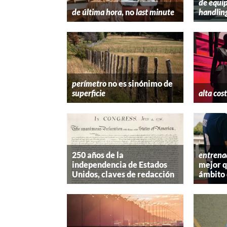
de equip
de última hora
, no
last minute
handlin
perímetro
no es sinónimo de
superficie
alta cos
250 años de la
entrena
independencia de Estados
mejor 
Unidos, claves de redacción
ámbito 