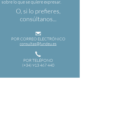
O, si lo prefieres,
consúltanos...
POR CORREO ELECTRÓNICO
consultas@fundeu.es
POR TELÉFONO
(+34) 913 467 440