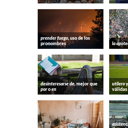
prender fuego
, uso de los
pronombres
la apote
desinteresarse de
, mejor que
utilero
por
o
en
válidas
asistenc