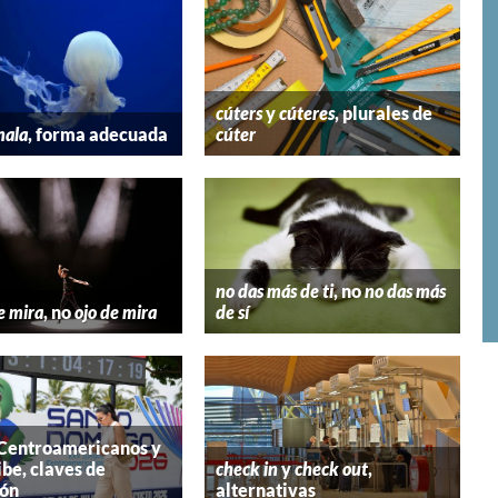
cúters
y
cúteres
, plurales de
mala
, forma adecuada
cúter
no das más de ti
, no
no das más
e mira
, no
ojo de mira
de sí
 Centroamericanos y
ibe, claves de
check in
y
check out
,
ión
alternativas