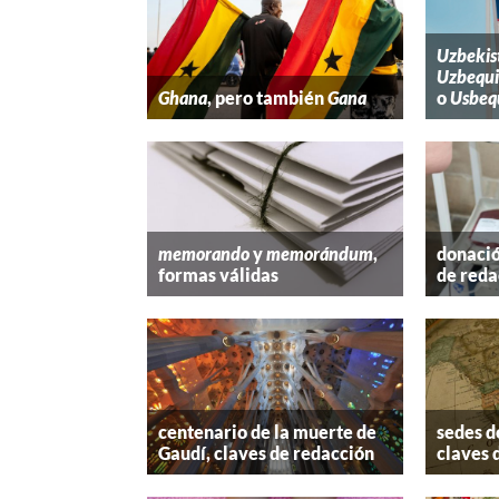
Uzbekis
Uzbequi
Ghana
, pero también
Gana
o
Usbeq
memorando
y
memorándum
,
donació
formas válidas
de reda
centenario de la muerte de
sedes d
Gaudí, claves de redacción
claves 