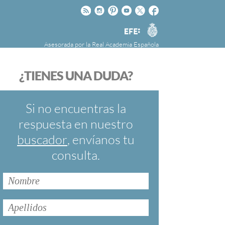
Rss
Instagram
Pinteres
Youtube
Twitter
Facebook
RAE
Agencia
EFE
Asesorada por la
Real Academia Española
nú
NOTICIAS
SOBRE LA FUNDÉURAE
¿TIENES UNA DUDA?
FundéuRAE es una fundación patrocinada por
la Agencia Efe y la Real Academia Española,
cuyo objetivo es colaborar con el buen uso del
Si no encuentras la
español en los medios de comunicación y en
respuesta en nuestro
Internet.
buscador
, envíanos tu
consulta.