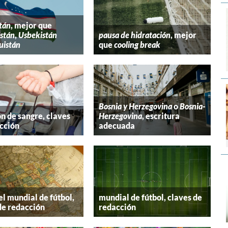
tán
, mejor que
stán
,
Usbekistán
pausa de hidratación
, mejor
uistán
que
cooling break
Bosnia y Herzegovina
o
Bosnia-
n de sangre, claves
Herzegovina
, escritura
cción
adecuada
el mundial de fútbol,
mundial de fútbol, claves de
de redacción
redacción