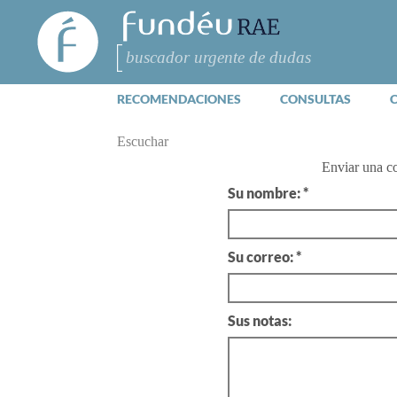
FundéuRAE
- Fundación
del Español
Buscar
Urgente
RECOMENDACIONES
CONSULTAS
Escuchar
Enviar una c
Su nombre: *
Su correo: *
Sus notas: