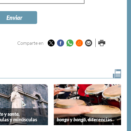
Twitter
Facebook
Whatsapp
Menéame
Enviar por
Imprimir
Comparte en
email
to
y
santa
,
las y minúsculas
bongo
y
bongó
, diferencias