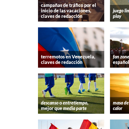
campañas de tráfico por el
inicio de las vacaciones,
juego li
claves de redacción
play
terremotos en Venezuela,
fan zon
claves de redacción
españo
descanso
o
entretiempo
,
masa de 
mejor que
media parte
calor