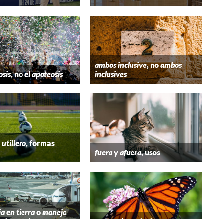
ambos inclusive
, no
ambos
osis
, no
el apoteosis
inclusives
y
utillero
, formas
fuera
y
afuera
, usos
ia en tierra
o
manejo