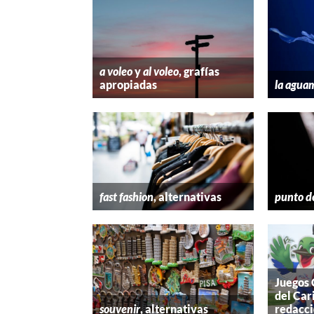
a voleo
y
al voleo
, grafías
apropiadas
la agua
fast fashion
, alternativas
punto d
Juegos
del Car
souvenir
, alternativas
redacc