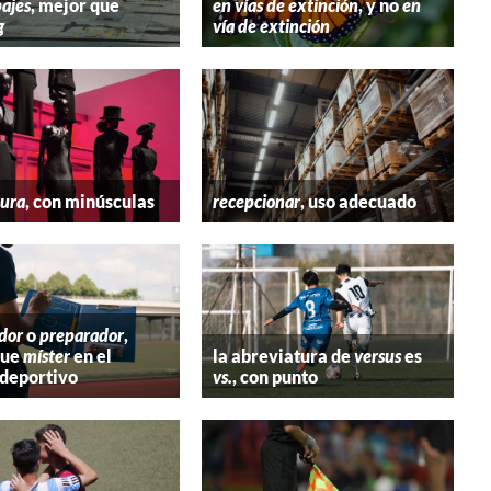
ajes
, mejor que
en vías de extinción
, y no
en
g
vía de extinción
tura
, con minúsculas
recepcionar
, uso adecuado
dor
o
preparador
,
que
míster
en el
la abreviatura de
versus
es
deportivo
vs.
, con punto