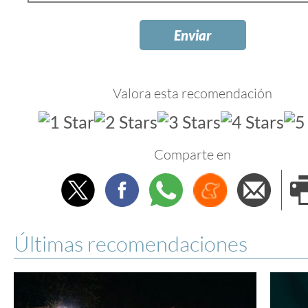
Valora esta recomendación
Comparte en
Twitter
Facebook
Whatsapp
Menéame
Envi
e
Últimas recomendaciones