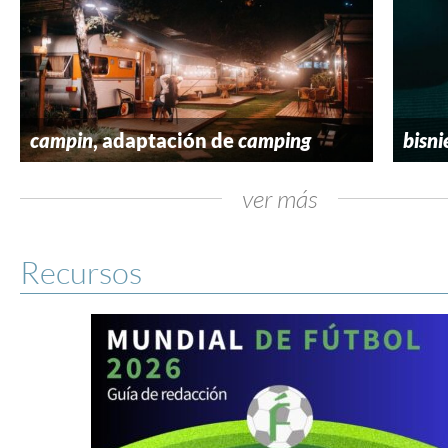
campin
, adaptación de
camping
bisni
ver más
Recursos