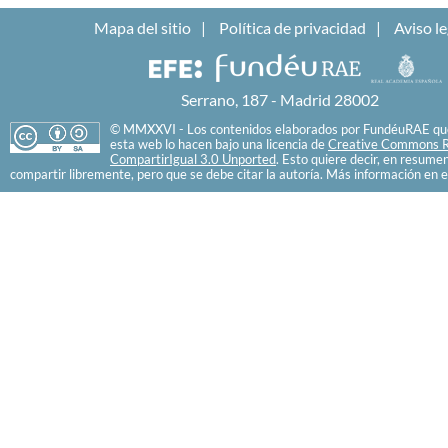
Mapa del sitio
Política de privacidad
Aviso le
Serrano, 187 - Madrid 28002
© MMXXVI - Los contenidos elaborados por FundéuRAE que
esta web lo hacen bajo una licencia de
Creative Commons R
CompartirIgual 3.0 Unported
. Esto quiere decir, en resume
compartir libremente, pero que se debe citar la autoría. Más información en e