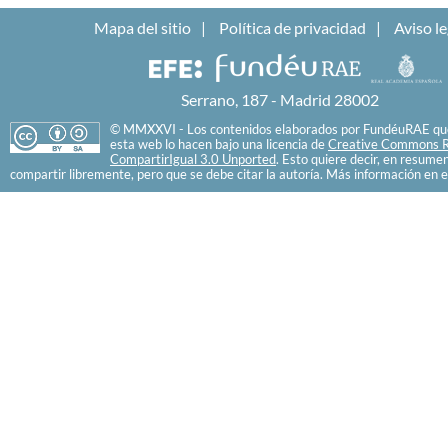
Mapa del sitio
Política de privacidad
Aviso le
Serrano, 187 - Madrid 28002
© MMXXVI - Los contenidos elaborados por FundéuRAE que
esta web lo hacen bajo una licencia de
Creative Commons R
CompartirIgual 3.0 Unported
. Esto quiere decir, en resume
compartir libremente, pero que se debe citar la autoría. Más información en e