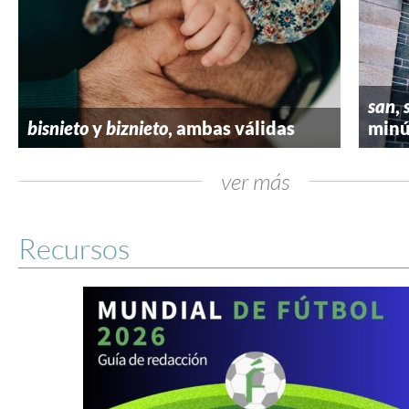
san
,
bisnieto
y
biznieto
, ambas válidas
minú
ver más
Recursos