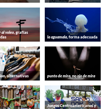
y
al voleo
, grafías
adas
la aguamala
, forma adecuada
hion
, alternativas
punto de mira
, no
ojo de mira
Juegos Centroamericanos y