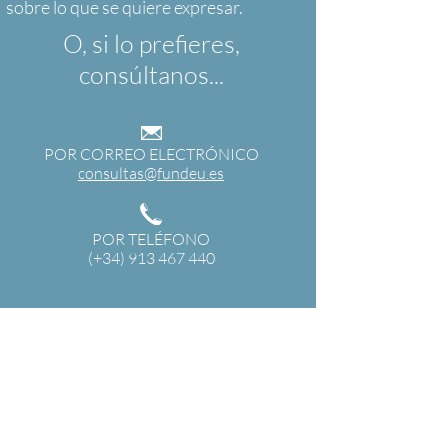
O, si lo prefieres,
consúltanos...
POR CORREO ELECTRÓNICO
consultas@fundeu.es
POR TELÉFONO
(+34) 913 467 440