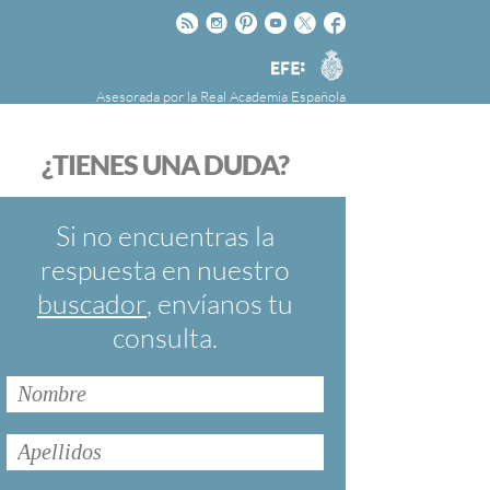
Rss
Instagram
Pinteres
Youtube
Twitter
Facebook
RAE
Agencia
EFE
Asesorada por la
Real Academia Española
nú
NOTICIAS
SOBRE LA FUNDÉURAE
¿TIENES UNA DUDA?
FundéuRAE es una fundación patrocinada por
la Agencia Efe y la Real Academia Española,
cuyo objetivo es colaborar con el buen uso del
Si no encuentras la
español en los medios de comunicación y en
respuesta en nuestro
Internet.
buscador
, envíanos tu
consulta.