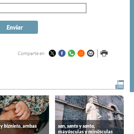
Twitter
Facebook
Whatsapp
Menéame
Enviar por
Imprimir
Comparte en
email
y
biznieto
, ambas
san
,
santo
y
santa
,
mayúsculas y minúsculas