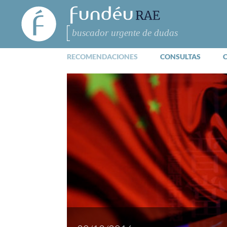
FundéuRAE
- Fundación
del Español
Buscar
Urgente
RECOMENDACIONES
CONSULTAS