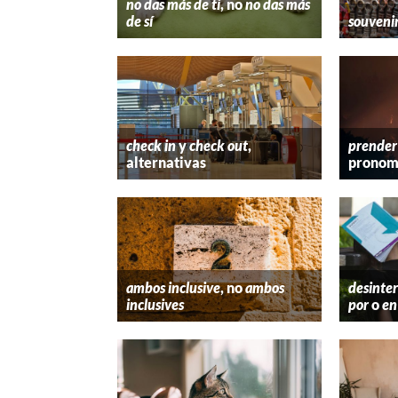
no das más de ti
, no
no das más
de sí
souveni
check in
y
check out
,
prender
alternativas
pronom
ambos inclusive
, no
ambos
desinter
inclusives
por
o
en