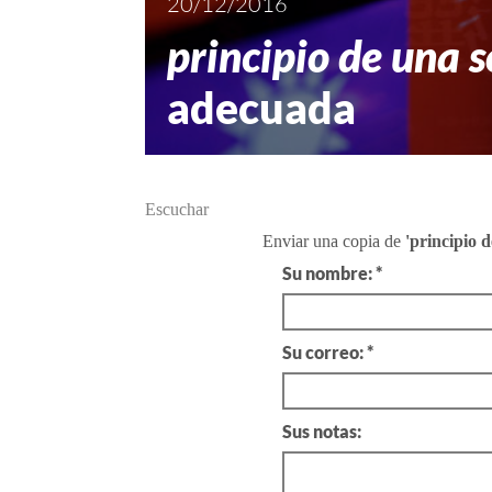
20/12/2016
principio de una 
adecuada
Escuchar
Enviar una copia de
'principio 
Su nombre: *
Su correo: *
Sus notas: