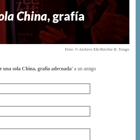
sola China
, grafía
Foto: © Archivo Efe/Ritchie B. Tongo
de una sola China, grafía adecuada'
a un amigo