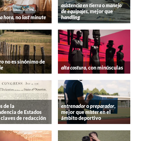
asistencia en tierra
o
manejo
de equipajes
, mejor que
a hora
, no
last minute
handling
ro
no es sinónimo de
ie
alta costura
, con minúsculas
s de la
entrenador
o
preparador
,
dencia de Estados
mejor que
míster
en el
 claves de redacción
ámbito deportivo