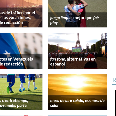
s de tráfico por el
e las vacaciones,
juego limpio
, mejor que
fair
de redacción
play
tos en Venezuela,
fan zone
, alternativas en
de redacción
español
R
o
o
entretiempo
,
masa de aire cálido
, no
masa de
que
media parte
calor