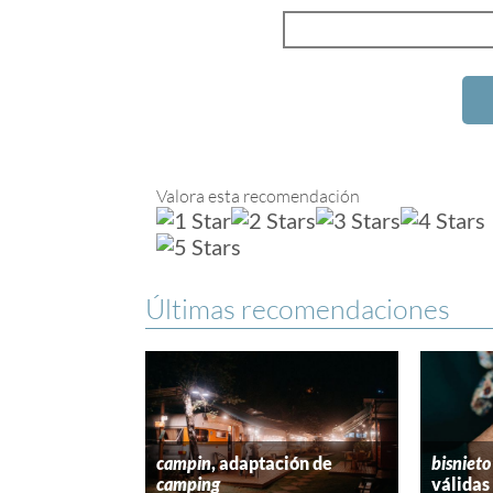
Valora esta recomendación
Últimas recomendaciones
campin
, adaptación de
bisnieto
camping
válidas