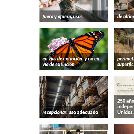
fuera
y
afuera
, usos
de últim
en vías de extinción
, y no
en
perímet
vía de extinción
superfic
250 año
indepen
recepcionar
, uso adecuado
Unidos,