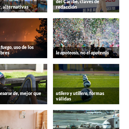
del Caribe, claves de
r
, alternativas
redacción
 fuego
, uso de los
bres
la apoteosis
, no
el apoteosis
esarse de
, mejor que
utilero
y
utillero
, formas
válidas