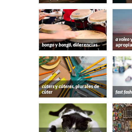
a voleo
bongo
y
bongó
, diferencias
apropi
cúters
y
cúteres
, plurales de
cúter
fast fas