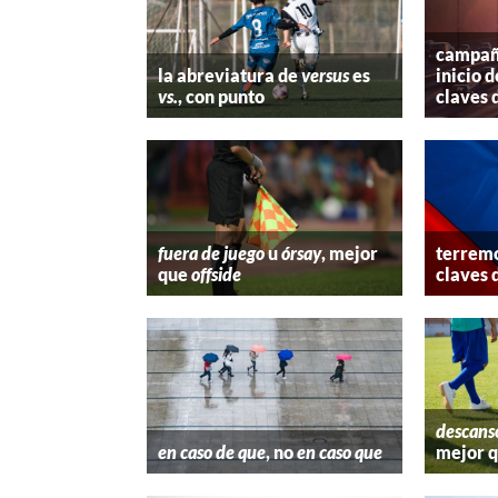
campaña
la abreviatura de
versus
es
inicio d
vs.
, con punto
claves 
fuera de juego
u
órsay
, mejor
terremo
que
offside
claves 
descans
en caso de que
, no
en caso que
mejor 