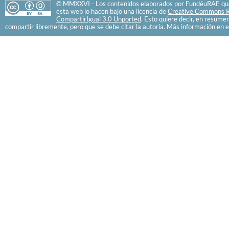
© MMXXVI - Los contenidos elaborados por FundéuRAE que
esta web lo hacen bajo una licencia de
Creative Commons R
CompartirIgual 3.0 Unported
. Esto quiere decir, en resume
compartir libremente, pero que se debe citar la autoría. Más información en e