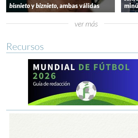
bisnieto
y
biznieto
, ambas válidas
minú
ver más
Recursos