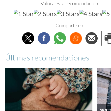
Valora esta recomendación
Comparte en
Twitter
Facebook
Whatsapp
Menéame
Envi
e
Últimas recomendaciones
san
,