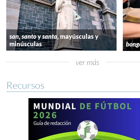
san
,
santo
y
santa
, mayúsculas y
minúsculas
bong
ver más
Recursos