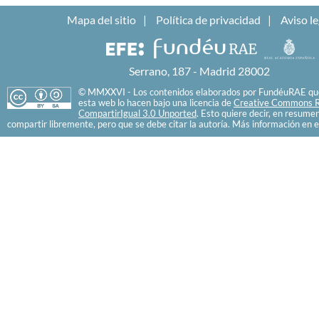
Mapa del sitio
Política de privacidad
Aviso le
Serrano, 187 - Madrid 28002
© MMXXVI - Los contenidos elaborados por FundéuRAE que
esta web lo hacen bajo una licencia de
Creative Commons R
CompartirIgual 3.0 Unported
. Esto quiere decir, en resume
compartir libremente, pero que se debe citar la autoría. Más información en e