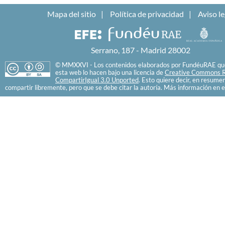
Mapa del sitio
Política de privacidad
Aviso le
Serrano, 187 - Madrid 28002
© MMXXVI - Los contenidos elaborados por FundéuRAE que
esta web lo hacen bajo una licencia de
Creative Commons R
CompartirIgual 3.0 Unported
. Esto quiere decir, en resume
compartir libremente, pero que se debe citar la autoría. Más información en e