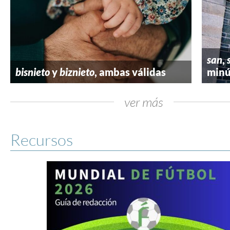
san
,
bisnieto
y
biznieto
, ambas válidas
minú
ver más
Recursos