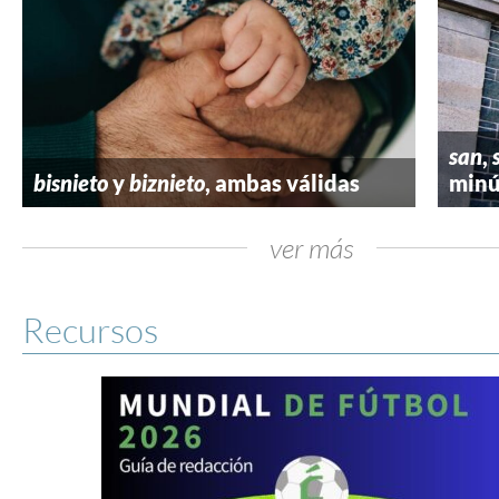
san
,
bisnieto
y
biznieto
, ambas válidas
minú
ver más
Recursos