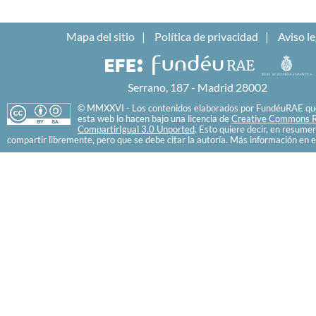
Mapa del sitio
Política de privacidad
Aviso le
Serrano, 187 - Madrid 28002
© MMXXVI - Los contenidos elaborados por FundéuRAE que
esta web lo hacen bajo una licencia de
Creative Commons R
CompartirIgual 3.0 Unported
. Esto quiere decir, en resume
compartir libremente, pero que se debe citar la autoría. Más información en e