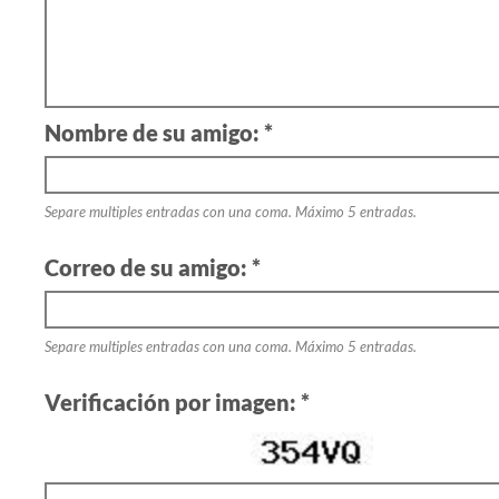
E
s
t
a
Nombre de su amigo: *
s
e
c
c
Separe multiples entradas con una coma. Máximo 5 entradas.
i
Correo de su amigo: *
ó
n
,
d
Separe multiples entradas con una coma. Máximo 5 entradas.
e
d
Verificación por imagen: *
i
c
a