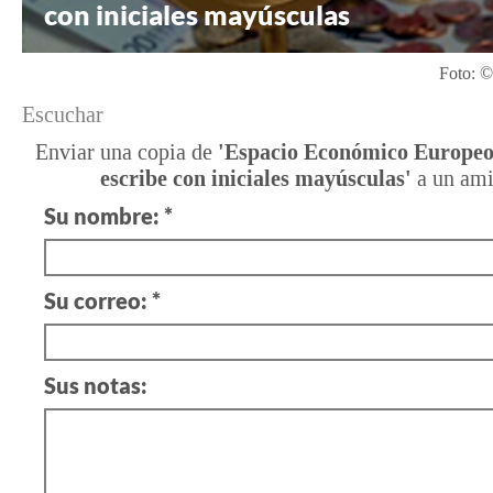
con iniciales mayúsculas
de
la
Secretaría
Foto: ©
de
Escuchar
Estado
para
Enviar una copia de
'Espacio Económico Europeo
la
escribe con iniciales mayúsculas'
a un am
Unión
Su nombre: *
Europea
destinada
a
Su correo: *
dudas
sobre
el
lenguaje
Sus notas:
de
Europa