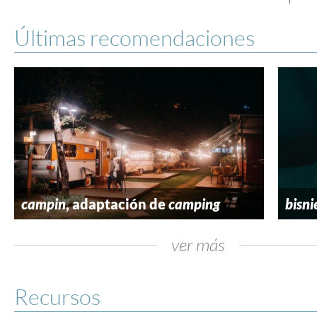
Últimas recomendaciones
campin
, adaptación de
camping
bisni
ver más
Recursos