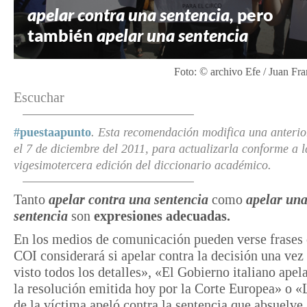
apelar contra una sentencia,
pero
también
apelar una sentencia
Foto: © archivo Efe / Juan Fr
Escuchar
#puestaapunto
. Esta recomendación modifica una anterio
el 7 de diciembre del 2011, para actualizarla conforme a l
vigesimotercera edición del diccionario académico
.
Tanto
apelar contra una sentencia
como
apelar un
sentencia
son
expresiones adecuadas.
En los medios de comunicación pueden verse frases
COI considerará si apelar contra la decisión una vez
visto todos los detalles», «El Gobierno italiano apel
la resolución emitida hoy por la Corte Europea» o «
de la víctima apeló contra la sentencia que absuelve 