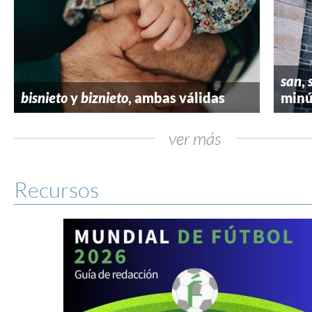
san
,
bisnieto
y
biznieto
, ambas válidas
minú
ver más
Recursos