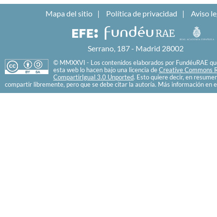
Mapa del sitio
Política de privacidad
Aviso le
Serrano, 187 - Madrid 28002
© MMXXVI - Los contenidos elaborados por FundéuRAE que
esta web lo hacen bajo una licencia de
Creative Commons R
CompartirIgual 3.0 Unported
. Esto quiere decir, en resume
compartir libremente, pero que se debe citar la autoría. Más información en e