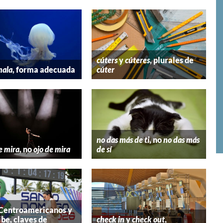
cúters
y
cúteres
, plurales de
mala
, forma adecuada
cúter
no das más de ti
, no
no das más
e mira
, no
ojo de mira
de sí
 Centroamericanos y
ibe, claves de
check in
y
check out
,