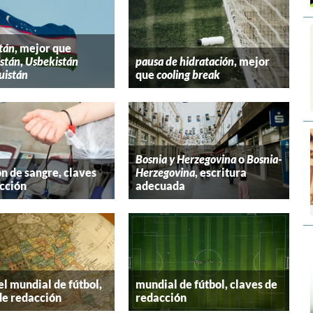
tán
, mejor que
stán
,
Usbekistán
pausa de hidratación
, mejor
uistán
que
cooling break
Bosnia y Herzegovina
o
Bosnia-
n de sangre, claves
Herzegovina
, escritura
cción
adecuada
el mundial de fútbol,
mundial de fútbol, claves de
de redacción
redacción