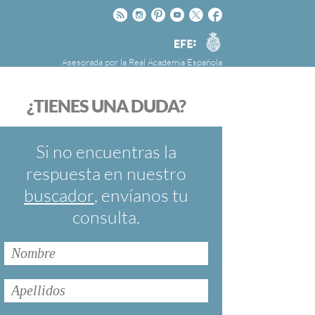
Rss
Instagram
Pinteres
Youtube
Twitter
Facebook
RAE
Agencia
EFE
Asesorada por la
Real Academia Española
nú
NOTICIAS
SOBRE LA FUNDÉURAE
¿TIENES UNA DUDA?
FundéuRAE es una fundación patrocinada por
la Agencia Efe y la Real Academia Española,
cuyo objetivo es colaborar con el buen uso del
Si no encuentras la
español en los medios de comunicación y en
respuesta en nuestro
Internet.
buscador
, envíanos tu
consulta.