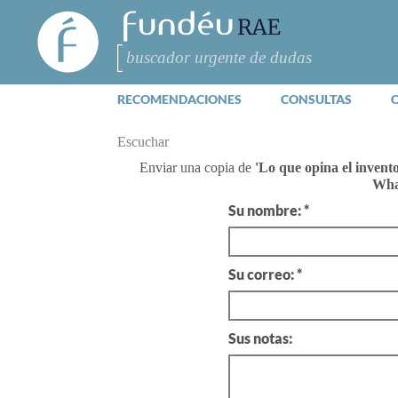
FundéuRAE
- Fundación
del Español
Buscar
Urgente
RECOMENDACIONES
CONSULTAS
Escuchar
Enviar una copia de
'Lo que opina el invento
Wha
Su nombre: *
Su correo: *
Sus notas: