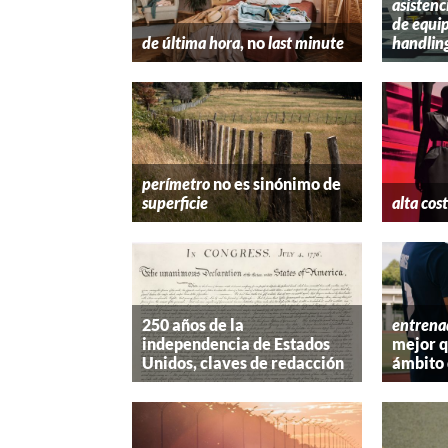
asistenc
de equip
de última hora
, no
last minute
handlin
perímetro
no es sinónimo de
superficie
alta cos
250 años de la
entrena
independencia de Estados
mejor 
Unidos, claves de redacción
ámbito 