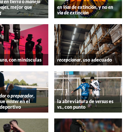
ia en tierra
o
manejo
ajes
, mejor que
en vías de extinción
, y no
en
g
vía de extinción
tura
, con minúsculas
recepcionar
, uso adecuado
dor
o
preparador
,
que
míster
en el
la abreviatura de
versus
es
deportivo
vs.
, con punto