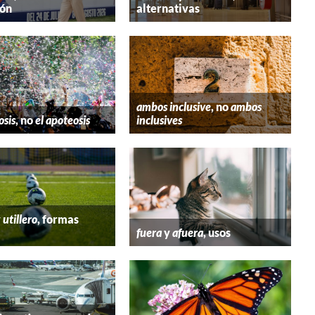
ión
alternativas
ambos inclusive
, no
ambos
osis
, no
el apoteosis
inclusives
y
utillero
, formas
fuera
y
afuera
, usos