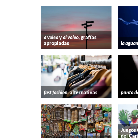
a voleo
y
al voleo
, grafías
apropiadas
la agua
fast fashion
, alternativas
punto d
Juegos
del Car