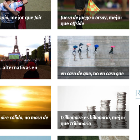
mpio
, mejor que
fair
fuera de juego
u
órsay
, mejor
que
offside
e
, alternativas en
l
en caso de que
, no
en caso que
R
aire cálido
, no
masa de
trillionaire
es
billonario
, mejor
que
trillonario