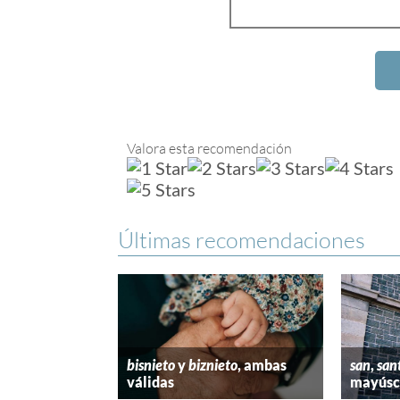
Valora esta recomendación
Últimas recomendaciones
bisnieto
y
biznieto
, ambas
san
,
san
válidas
mayúscu