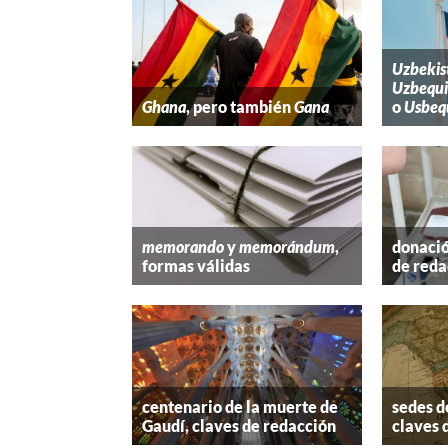
Uzbekis
Uzbequi
Ghana
, pero también
Gana
o
Usbeq
memorando
y
memorándum
,
donació
formas válidas
de reda
centenario de la muerte de
sedes d
Gaudí, claves de redacción
claves 