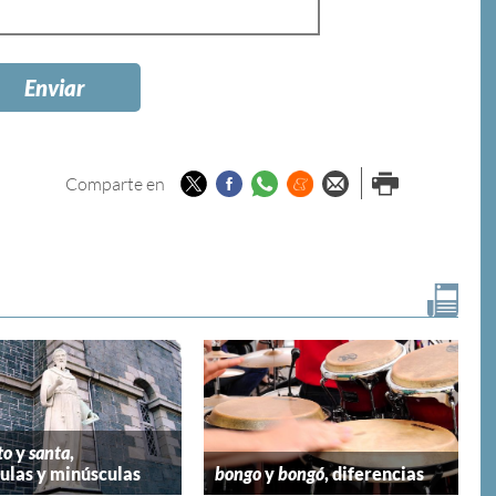
Twitter
Facebook
Whatsapp
Menéame
Enviar por
Imprimir
Comparte en
email
to
y
santa
,
las y minúsculas
bongo
y
bongó
, diferencias