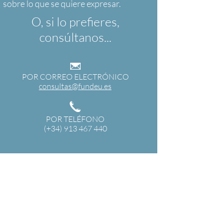
O, si lo prefieres,
consúltanos...
POR CORREO ELECTRÓNICO
consultas@fundeu.es
POR TELÉFONO
(+34) 913 467 440