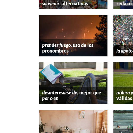
souvenir
, alternativas
redacc
prender fuego
, uso de los
pronombres
la apote
desinteresarse de
, mejor que
utilero
por
o
en
válidas