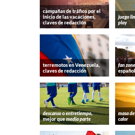
campañas de tráfico por el
inicio de las vacaciones,
juego li
claves de redacción
play
terremotos en Venezuela,
fan zon
claves de redacción
españo
descanso
o
entretiempo
,
masa de 
mejor que
media parte
calor