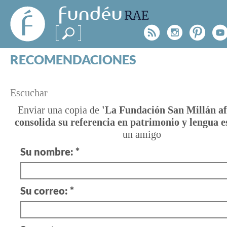
FundéuRAE
- Fundación
Rss
Instagr
Pinte
Y
del Español
Urgente
RECOMENDACIONES
Real Acad
CONSULTAS
CATEGORÍAS
¿TIENES
Escuchar
ESPECIALES
BLOG
UNA
Enviar una copia de
'La Fundación San Millán a
consolida su referencia en patrimonio y lengua e
NOTICIAS
DUDA?
un amigo
SOBRE LA FUNDÉURAE
Su nombre: *
Consúltanos
FundéuRAE es una fundación patrocinada por la 
y la Real Academia Española, cuyo objetivo es co
Su correo: *
el buen uso del español en los medios de comuni
Internet.