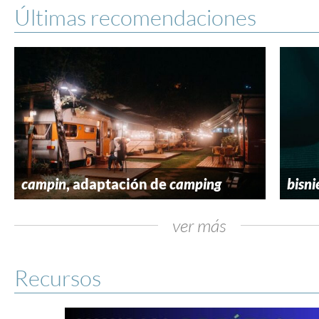
Últimas recomendaciones
campin
, adaptación de
camping
bisni
ver más
Recursos