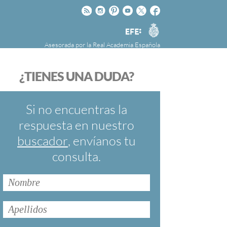
Rss
Instagram
Pinteres
Youtube
Twitter
Facebook
RAE
Agencia
EFE
Asesorada por la
Real Academia Española
nú
NOTICIAS
SOBRE LA FUNDÉURAE
¿TIENES UNA DUDA?
FundéuRAE es una fundación patrocinada por
la Agencia Efe y la Real Academia Española,
cuyo objetivo es colaborar con el buen uso del
Si no encuentras la
español en los medios de comunicación y en
respuesta en nuestro
Internet.
buscador
, envíanos tu
consulta.