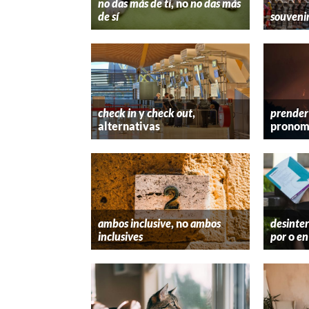
no das más de ti
, no
no das más
de sí
souveni
check in
y
check out
,
prender
alternativas
pronom
ambos inclusive
, no
ambos
desinter
inclusives
por
o
en