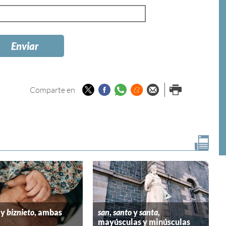
Twitter
Facebook
Whatsapp
Menéame
Enviar por
Imprimir
Comparte en
email
y
biznieto
, ambas
san
,
santo
y
santa
,
mayúsculas y minúsculas