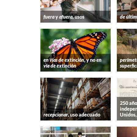
fuera
y
afuera
, usos
de últim
en vías de extinción
, y no
en
perímet
vía de extinción
superfic
250 año
indepen
recepcionar
, uso adecuado
Unidos,