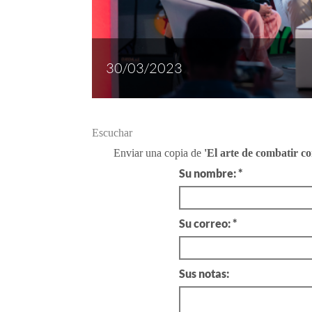
30/03/2023
Escuchar
Enviar una copia de
'El arte de combatir c
Su nombre: *
Su correo: *
Sus notas: