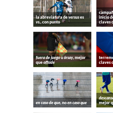
campaña
la abreviatura de
versus
es
inicio d
vs.
, con punto
claves 
fuera de juego
u
órsay
, mejor
terremo
que
offside
claves 
descans
en caso de que
, no
en caso que
mejor 