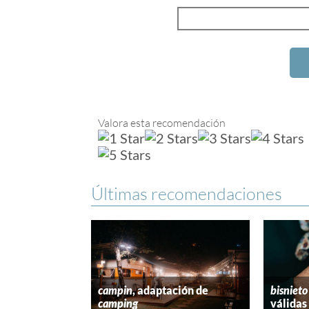
Valora esta recomendación
Últimas recomendaciones
campin
, adaptación de
bisnieto
camping
válidas