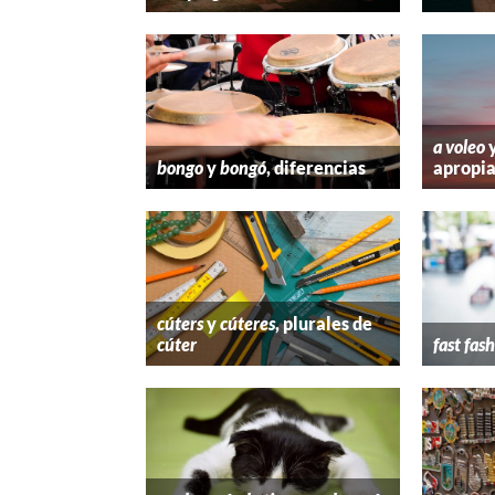
a voleo
bongo
y
bongó
, diferencias
apropi
cúters
y
cúteres
, plurales de
cúter
fast fas