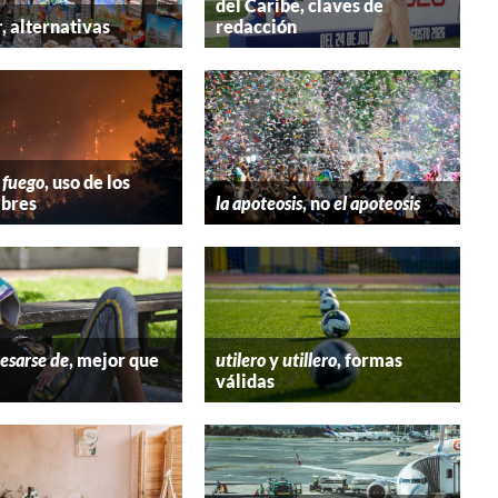
del Caribe, claves de
r
, alternativas
redacción
 fuego
, uso de los
bres
la apoteosis
, no
el apoteosis
esarse de
, mejor que
utilero
y
utillero
, formas
válidas