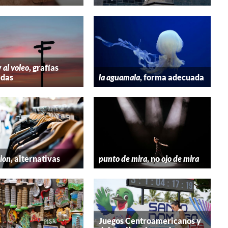
y
al voleo
, grafías
adas
la aguamala
, forma adecuada
hion
, alternativas
punto de mira
, no
ojo de mira
Juegos Centroamericanos y