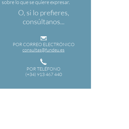
O, si lo prefieres,
consúltanos...
POR CORREO ELECTRÓNICO
consultas@fundeu.es
POR TELÉFONO
(+34) 913 467 440