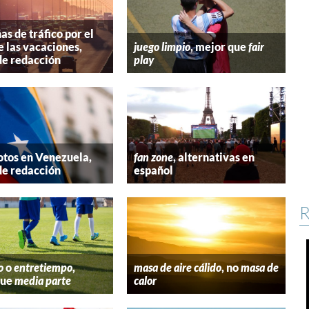
s de tráfico por el
e las vacaciones,
juego limpio
, mejor que
fair
de redacción
play
tos en Venezuela,
fan zone
, alternativas en
de redacción
español
R
o
o
entretiempo
,
masa de aire cálido
, no
masa de
que
media parte
calor