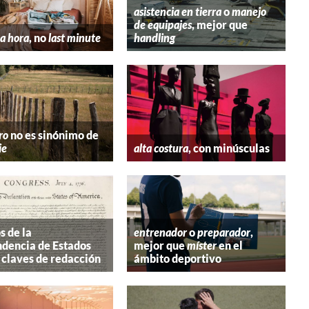
asistencia en tierra
o
manejo
de equipajes
, mejor que
a hora
, no
last minute
handling
ro
no es sinónimo de
ie
alta costura
, con minúsculas
s de la
entrenador
o
preparador
,
dencia de Estados
mejor que
míster
en el
 claves de redacción
ámbito deportivo