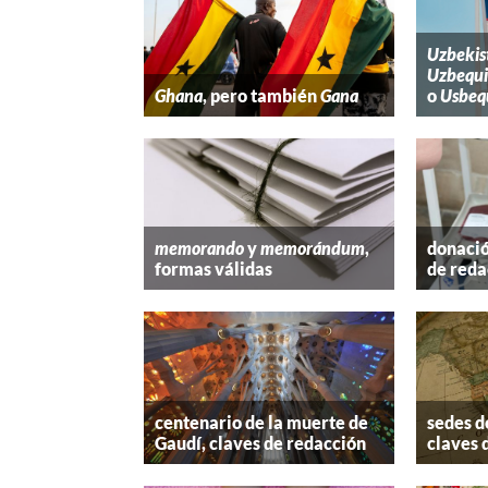
Uzbekis
Uzbequi
Ghana
, pero también
Gana
o
Usbeq
memorando
y
memorándum
,
donació
formas válidas
de reda
centenario de la muerte de
sedes d
Gaudí, claves de redacción
claves 