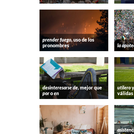
prender fuego
, uso de los
pronombres
la apote
desinteresarse de
, mejor que
utilero
por
o
en
válidas
asistenc