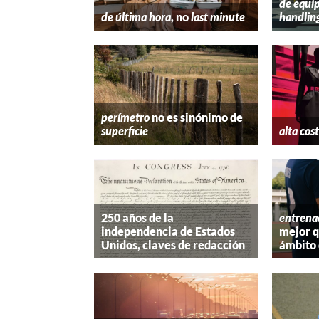
de equip
de última hora
, no
last minute
handlin
perímetro
no es sinónimo de
superficie
alta cos
250 años de la
entrena
independencia de Estados
mejor 
Unidos, claves de redacción
ámbito 