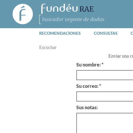
FundéuRAE
- Fundación
del Español
Buscar
Urgente
RECOMENDACIONES
CONSULTAS
Escuchar
Enviar una c
Su nombre: *
Su correo: *
Sus notas: