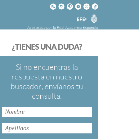
Rss
Instagram
Pinteres
Youtube
Twitter
Facebook
RAE
Agencia
EFE
Asesorada por la
Real Academia Española
nú
NOTICIAS
SOBRE LA FUNDÉURAE
¿TIENES UNA DUDA?
FundéuRAE es una fundación patrocinada por
la Agencia Efe y la Real Academia Española,
cuyo objetivo es colaborar con el buen uso del
Si no encuentras la
español en los medios de comunicación y en
respuesta en nuestro
Internet.
buscador
, envíanos tu
consulta.