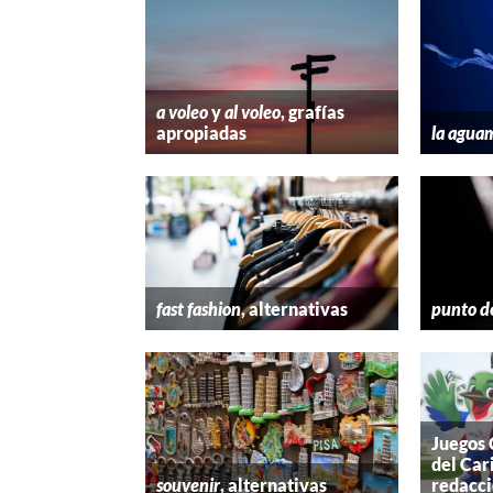
a voleo
y
al voleo
, grafías
apropiadas
la agua
fast fashion
, alternativas
punto d
Juegos
del Car
souvenir
, alternativas
redacc