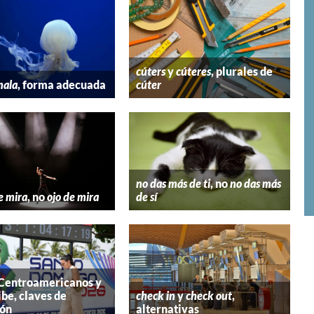
cúters
y
cúteres
, plurales de
mala
, forma adecuada
cúter
no das más de ti
, no
no das más
e mira
, no
ojo de mira
de sí
 Centroamericanos y
ibe, claves de
check in
y
check out
,
ión
alternativas