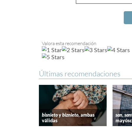
Valora esta recomendación
Últimas recomendaciones
bisnieto
y
biznieto
, ambas
san
,
san
válidas
mayúscu