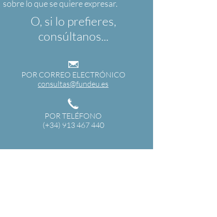
O, si lo prefieres,
consúltanos...
POR CORREO ELECTRÓNICO
consultas@fundeu.es
POR TELÉFONO
(+34) 913 467 440