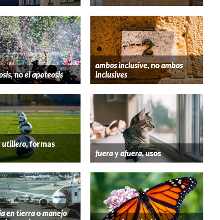
ambos inclusive
, no
ambos
osis
, no
el apoteosis
inclusives
y
utillero
, formas
fuera
y
afuera
, usos
ia en tierra
o
manejo