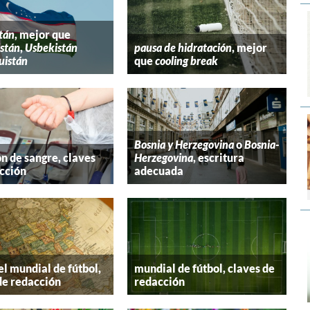
tán
, mejor que
stán
,
Usbekistán
pausa de hidratación
, mejor
uistán
que
cooling break
Bosnia y Herzegovina
o
Bosnia-
n de sangre, claves
Herzegovina
, escritura
cción
adecuada
el mundial de fútbol,
mundial de fútbol, claves de
de redacción
redacción