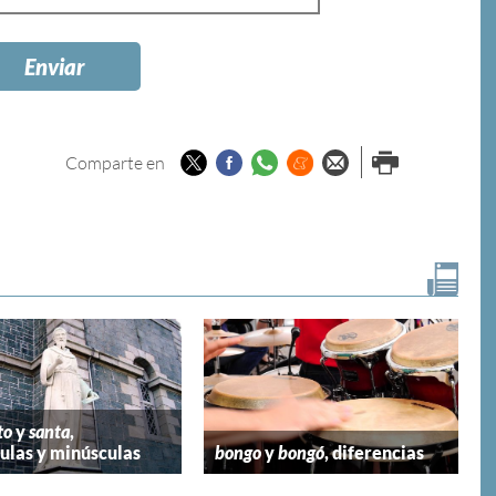
Twitter
Facebook
Whatsapp
Menéame
Enviar por
Imprimir
Comparte en
email
to
y
santa
,
las y minúsculas
bongo
y
bongó
, diferencias