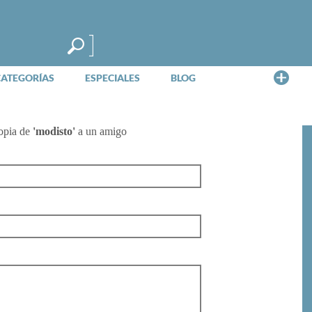
Me
CATEGORÍAS
ESPECIALES
BLOG
opia de
'modisto'
a un amigo