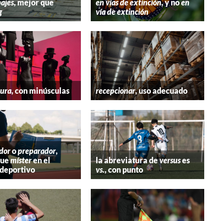
ajes
, mejor que
en vías de extinción
, y no
en
g
vía de extinción
tura
, con minúsculas
recepcionar
, uso adecuado
dor
o
preparador
,
que
míster
en el
la abreviatura de
versus
es
deportivo
vs.
, con punto