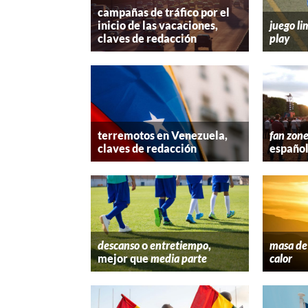
campañas de tráfico por el
inicio de las vacaciones,
juego li
claves de redacción
play
terremotos en Venezuela,
fan zon
claves de redacción
españo
descanso
o
entretiempo
,
masa de 
mejor que
media parte
calor