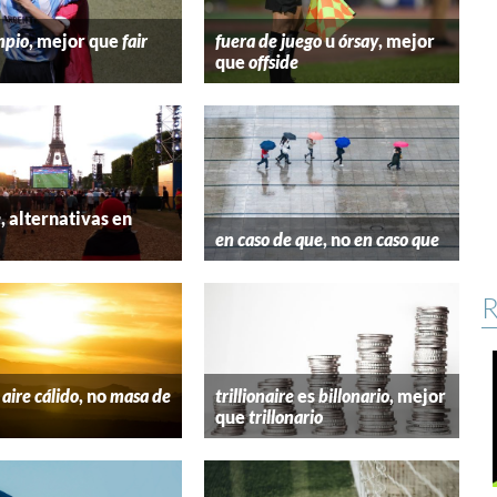
mpio
, mejor que
fair
fuera de juego
u
órsay
, mejor
que
offside
e
, alternativas en
l
en caso de que
, no
en caso que
R
aire cálido
, no
masa de
trillionaire
es
billonario
, mejor
que
trillonario