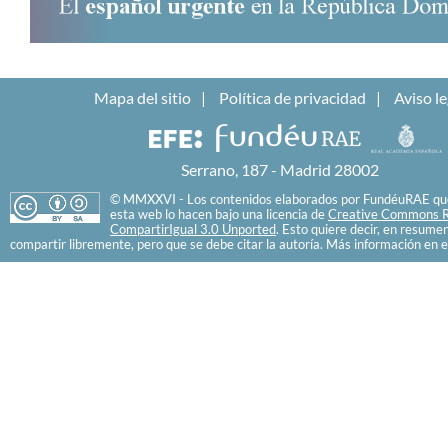
Mapa del sitio
Política de privacidad
Aviso le
Serrano, 187 - Madrid 28002
© MMXXVI - Los contenidos elaborados por FundéuRAE que
esta web lo hacen bajo una licencia de
Creative Commons R
CompartirIgual 3.0 Unported
. Esto quiere decir, en resume
compartir libremente, pero que se debe citar la autoría. Más información en e