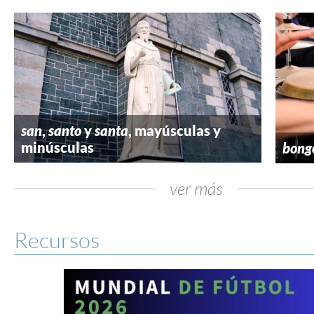
san
,
santo
y
santa
, mayúsculas y
minúsculas
bong
ver más
Recursos