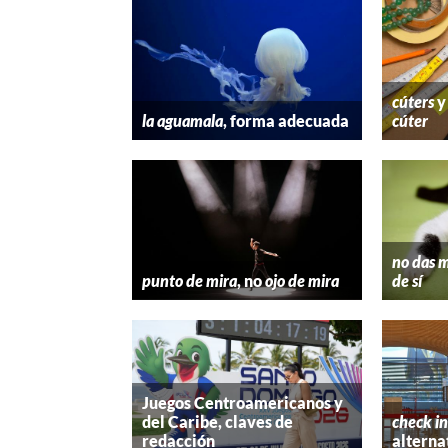
cúters
la aguamala
, forma adecuada
cúter
no das m
punto de mira
, no
ojo de mira
de sí
Juegos Centroamericanos y
del Caribe, claves de
check in
redacción
alterna