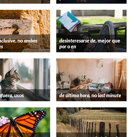
nclusive
, no
ambos
desinteresarse de
, mejor que
es
por
o
en
afuera
, usos
de última hora
, no
last minute