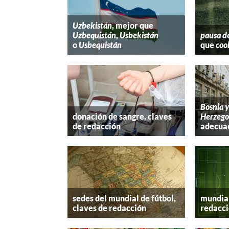
Uzbekistán
, mejor que
Uzbequistán
,
Usbekistán
pausa d
o
Usbequistán
que
coo
Bosnia 
donación de sangre, claves
Herzego
de redacción
adecua
sedes del mundial de fútbol,
mundial
claves de redacción
redacc