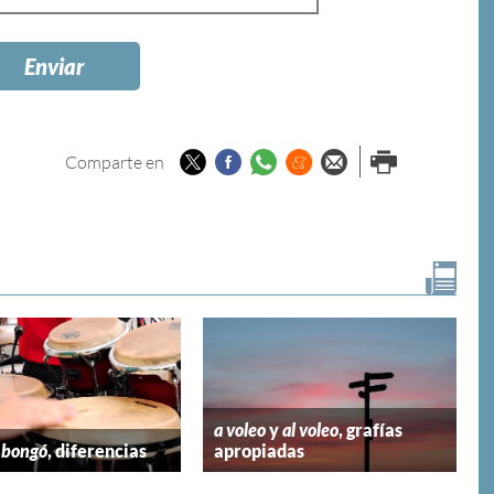
Twitter
Facebook
Whatsapp
Menéame
Enviar por
Imprimir
Comparte en
email
a voleo
y
al voleo
, grafías
y
bongó
, diferencias
apropiadas