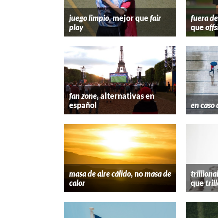
juego limpio
, mejor que
fair
fuera de
play
que
offs
fan zone
, alternativas en
español
en caso 
masa de aire cálido
, no
masa de
trilliona
calor
que
tril