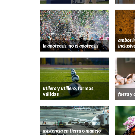
ambos i
la apoteosis
, no
el apoteosis
inclusiv
utilero
y
utillero
, formas
válidas
fuera
y
asistencia en tierra
o
manejo