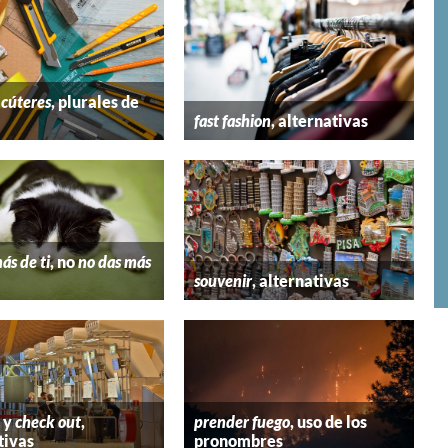
y
cúteres
, plurales de
fast fashion
, alternativas
ás de ti
, no
no das más
souvenir
, alternativas
y
check out
,
prender fuego
, uso de los
tivas
pronombres