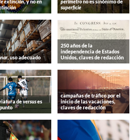
de extinción
, y no
en
perímetro
no es sinónimo de
xtinción
superficie
250 años de la
independencia de Estados
onar
, uso adecuado
Unidos, claves de redacción
campañas de tráfico por el
viatura de
versus
es
inicio de las vacaciones,
 punto
claves de redacción