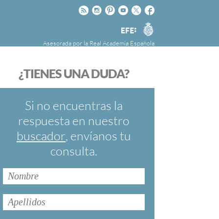
Rss
Instagram
Pinteres
Youtube
Twitter
Facebook
RAE
Agencia
EFE
Asesorada por la
Real Academia Española
nú
NOTICIAS
SOBRE LA FUNDÉURAE
¿TIENES UNA DUDA?
FundéuRAE es una fundación patrocinada por
la Agencia Efe y la Real Academia Española,
cuyo objetivo es colaborar con el buen uso del
Si no encuentras la
español en los medios de comunicación y en
respuesta en nuestro
Internet.
buscador
, envíanos tu
consulta.