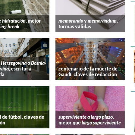
e hidratación
, mejor
memorando
y
memorándum
,
ling break
formas válidas
y Herzegovina
o
Bosnia-
vina
, escritura
centenario de la muerte de
da
Gaudí, claves de redacción
 de fútbol, claves de
superviviente a largo plazo
,
ión
mejor que
largo superviviente