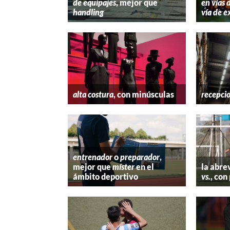
de equipajes
, mejor que
en vías 
handling
vía de e
alta costura
, con minúsculas
recepci
entrenador
o
preparador
,
mejor que
míster
en el
la abre
ámbito deportivo
vs.
, con