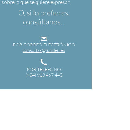
O, si lo prefieres,
consúltanos...
POR CORREO ELECTRÓNICO
consultas@fundeu.es
POR TELÉFONO
(+34) 913 467 440