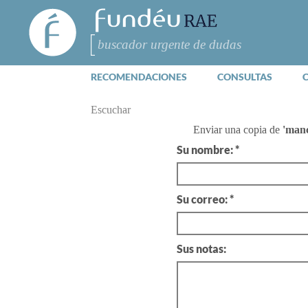
FundéuRAE
- Fundación
del Español
Buscar
Urgente
RECOMENDACIONES
CONSULTAS
Escuchar
Enviar una copia de
'manc
Su nombre: *
Su correo: *
Sus notas: