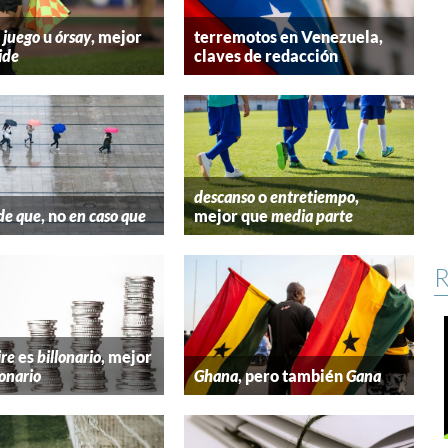
 juego
u
órsay
, mejor
terremotos en Venezuela,
ide
claves de redacción
descanso
o
entretiempo
,
de que
, no
en caso que
mejor que
media parte
R
ire
es
billonario
, mejor
lonario
Ghana
, pero también
Gana