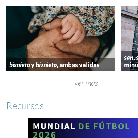
san
,
bisnieto
y
biznieto
, ambas válidas
minú
ver más
Recursos