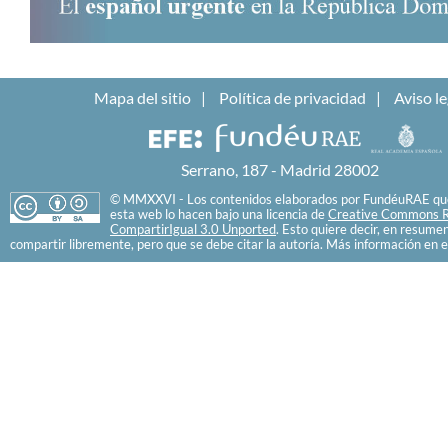
Mapa del sitio
Política de privacidad
Aviso le
Serrano, 187 - Madrid 28002
© MMXXVI - Los contenidos elaborados por FundéuRAE que
esta web lo hacen bajo una licencia de
Creative Commons R
CompartirIgual 3.0 Unported
. Esto quiere decir, en resume
compartir libremente, pero que se debe citar la autoría. Más información en e