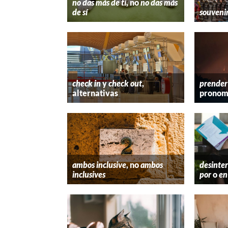
no das más de ti
, no
no das más
de sí
souveni
check in
y
check out
,
prender
alternativas
pronom
ambos inclusive
, no
ambos
desinter
inclusives
por
o
en