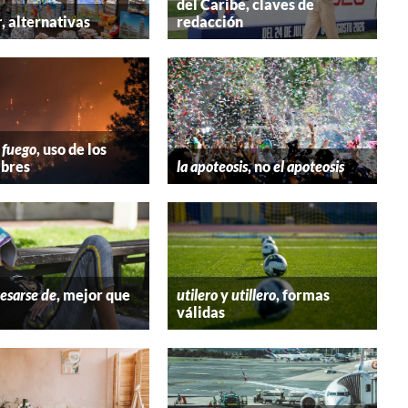
del Caribe, claves de
r
, alternativas
redacción
 fuego
, uso de los
bres
la apoteosis
, no
el apoteosis
esarse de
, mejor que
utilero
y
utillero
, formas
válidas